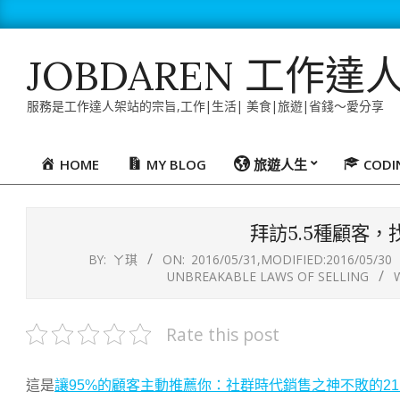
Skip
to
content
JOBDAREN 工作達
服務是工作達人架站的宗旨,工作|生活| 美食|旅遊|省錢～愛分享
HOME
MY BLOG
旅遊人生
COD
Primary
Navigation
Menu
拜訪5.5種顧客
BY:
ㄚ琪
ON:
2016/05/31
,MODIFIED:
2016/05/30
UNBREAKABLE LAWS OF SELLING
Rate this post
這是
讓95%的顧客主動推薦你：社群時代銷售之神不敗的21