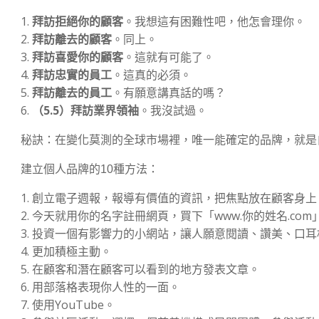
拜訪拒絕你的顧客
。我想這有困難性吧，他怎會理你。
拜訪離去的顧客
。同上。
拜訪喜愛你的顧客
。這就有可能了。
拜訪忠實的員工
。這真的必須。
拜訪離去的員工
。有願意講真話的嗎？
（5.5）拜訪業界領袖
。我沒試過。
秘訣：
在變化莫測的全球市場裡，唯一能確定的品牌，就是
建立個人品牌的10種方法：
創立電子週報，報導有價值的資訊，把焦點放在顧客身上
今天就用你的名字註冊網頁，買下「www.你的姓名.com
投資一個有影響力的小網站，讓人願意閱讀、讚美、口耳
更加積極主動。
在顧客和潛在顧客可以看到的地方發表文章。
用部落格表現你人性的一面。
使用YouTube。