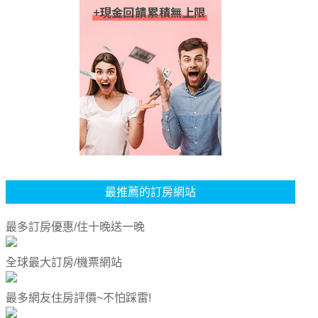
最推薦的訂房網站
最多訂房優惠/住十晚送一晚
全球最大訂房/機票網站
最多網友住房評價~不怕踩雷!