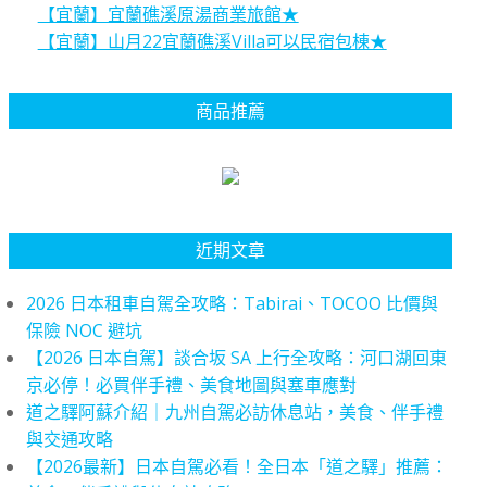
【宜蘭】宜蘭礁溪原湯商業旅館★
【宜蘭】山月22宜蘭礁溪Villa可以民宿包棟★
商品推薦
近期文章
2026 日本租車自駕全攻略：Tabirai、TOCOO 比價與
保險 NOC 避坑
【2026 日本自駕】談合坂 SA 上行全攻略：河口湖回東
京必停！必買伴手禮、美食地圖與塞車應對
道之驛阿蘇介紹｜九州自駕必訪休息站，美食、伴手禮
與交通攻略
【2026最新】日本自駕必看！全日本「道之驛」推薦：