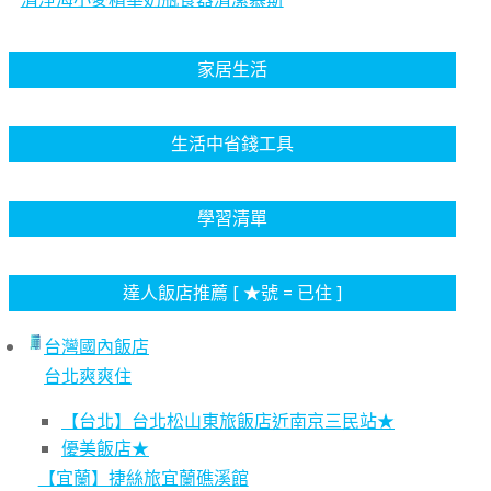
家居生活
生活中省錢工具
學習清單
達人飯店推薦 [ ★號 = 已住 ]
台灣國內飯店
台北爽爽住
【台北】台北松山東旅飯店近南京三民站★
優美飯店★
【宜蘭】捷絲旅宜蘭礁溪館