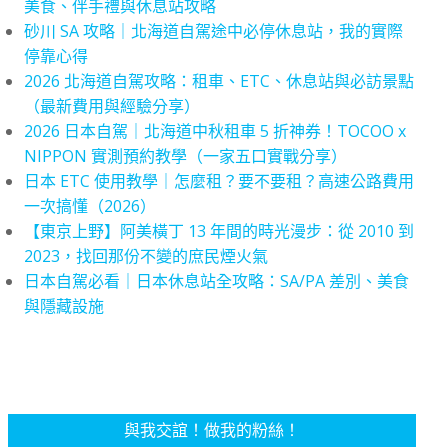
美食、伴手禮與休息站攻略
砂川 SA 攻略｜北海道自駕途中必停休息站，我的實際
停靠心得
2026 北海道自駕攻略：租車、ETC、休息站與必訪景點
（最新費用與經驗分享）
2026 日本自駕｜北海道中秋租車 5 折神券！TOCOO x
NIPPON 實測預約教學（一家五口實戰分享）
日本 ETC 使用教學｜怎麼租？要不要租？高速公路費用
一次搞懂（2026）
【東京上野】阿美橫丁 13 年間的時光漫步：從 2010 到
2023，找回那份不變的庶民煙火氣
日本自駕必看｜日本休息站全攻略：SA/PA 差別、美食
與隱藏設施
與我交誼！做我的粉絲！