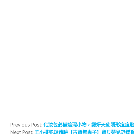
2016-
05-
Previous Post:
化妝包必備遮瑕小物，護妍天使隱形痘痘
31
Next Post:
羊小排犯規體驗【古寶無患子】寶貝嬰兒舒緩