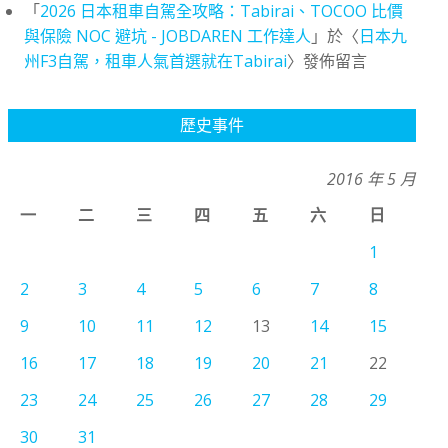
「
2026 日本租車自駕全攻略：Tabirai、TOCOO 比價
與保險 NOC 避坑 - JOBDAREN 工作達人
」於〈
日本九
州F3自駕，租車人氣首選就在Tabirai
〉發佈留言
歷史事件
2016 年 5 月
一
二
三
四
五
六
日
1
2
3
4
5
6
7
8
9
10
11
12
13
14
15
16
17
18
19
20
21
22
23
24
25
26
27
28
29
30
31