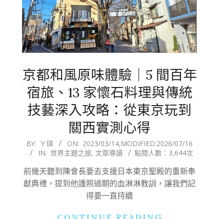
京都和風原味體驗｜5 間百年
宿旅、13 家懷石料理與傳統
技藝深入攻略：從東京玩到
關西實測心得
2023-
BY:
ㄚ琪
ON:
2023/03/14
,MODIFIED:
2026/07/16
IN:
世界主題之旅
,
文章導讀
點閱人數：3,644次
03-
14
前幾天聽到陳會長要去支援日本東京聖殿的重新奉
獻典禮，提到他護照過期的血淋淋教訓，讓我們記
得要一直持續
CONTINUE READING