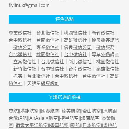
flylinux@gmail.com
特色站點
專業
徵信社
｜
台北徵信社
｜
桃園徵信社
｜
新竹徵信社
｜
台中徵信社
｜
台南徵信社
｜
高雄徵信社
｜優良
抓姦
諮詢
｜
徵信公司
｜專業
徵信社
｜優良
徵信公司
｜
徵信
服務｜
台北徵信社
｜
桃園徵信社
｜
台中徵信社
｜專業
外遇
調查
｜立案
徵信社
｜
台北徵信社
｜
新北徵信社
｜
桃園徵信社
｜
新竹徵信社
｜
台中徵信社
｜
台南徵信社
｜
高雄徵信社
｜
抓姦
｜
台北徵信社
｜
台中徵信社
｜
台中徵信社
｜
高雄
徵信社
｜天狼星
網頁設計
ㄚ琪搭過的飛機
威航||
港龍航空
||
國泰航空
||
達美航空
||
釜山航空
||
虎航跟
台灣虎航
||
AirAsia X航空
||
捷星航空
||
海南航空
||
長榮航
空
||
宿霧太平洋航空
||
香草航空
||
酷航
||
日本航空
||
樂桃航