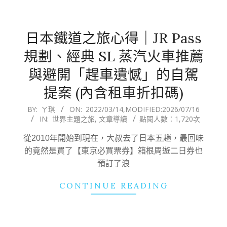
日本鐵道之旅心得｜JR Pass
規劃、經典 SL 蒸汽火車推薦
與避開「趕車遺憾」的自駕
提案 (內含租車折扣碼)
2022-
BY:
ㄚ琪
ON:
2022/03/14
,MODIFIED:
2026/07/16
IN:
世界主題之旅
,
文章導讀
點閱人數：1,720次
03-
14
從2010年開始到現在，大叔去了日本五趟，最回味
的竟然是買了【東京必買票券】箱根周遊二日券也
預訂了浪
CONTINUE READING