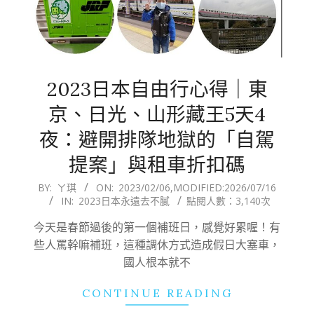
2023日本自由行心得｜東
京、日光、山形藏王5天4
夜：避開排隊地獄的「自駕
提案」與租車折扣碼
2023-
BY:
ㄚ琪
ON:
2023/02/06
,MODIFIED:
2026/07/16
IN:
2023日本永遠去不膩
點閱人數：3,140次
02-
06
今天是春節過後的第一個補班日，感覺好累喔！有
些人罵幹嘛補班，這種調休方式造成假日大塞車，
國人根本就不
CONTINUE READING