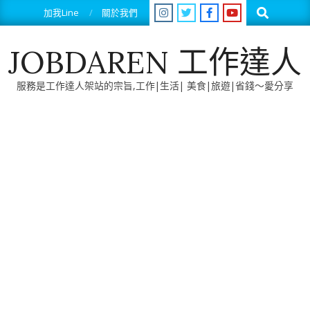
Skip
Search
加我Line
關於我們
to
content
JOBDAREN 工作達人
服務是工作達人架站的宗旨,工作|生活| 美食|旅遊|省錢～愛分享
Primary
Navigation
Menu