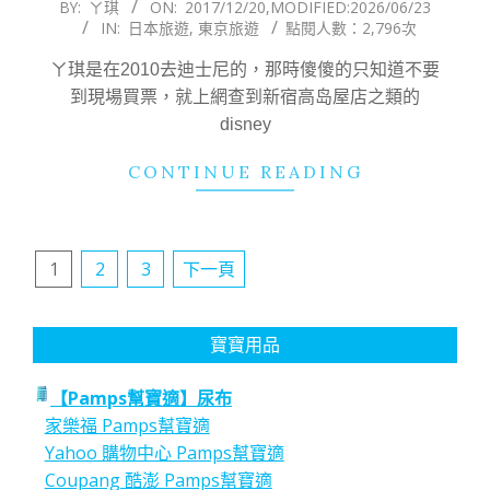
2017-
BY:
ㄚ琪
ON:
2017/12/20
,MODIFIED:
2026/06/23
IN:
日本旅遊
,
東京旅遊
點閱人數：2,796次
12-
20
ㄚ琪是在2010去迪士尼的，那時傻傻的只知道不要
到現場買票，就上網查到新宿高岛屋店之類的
disney
CONTINUE READING
文
1
2
3
下一頁
章
分
寶寶用品
頁
【Pamps幫寶適】尿布
家樂福 Pamps幫寶適
Yahoo 購物中心 Pamps幫寶適
Coupang 酷澎 Pamps幫寶適