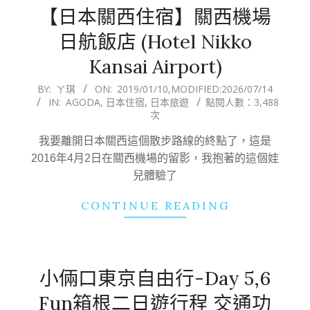
【日本關西住宿】關西機場
日航飯店 (Hotel Nikko
Kansai Airport)
2019-
BY:
ㄚ琪
ON:
2019/01/10
,MODIFIED:
2026/07/14
IN:
AGODA
,
日本住宿
,
日本旅遊
點閱人數：3,488
01-
次
10
我要離開日本關西這個散步路線的終點了，這是
2016年4月2日在關西機場的留影，我抱著的這個娃
兒體驗了
CONTINUE READING
小倆口東京自由行-Day 5,6
Fun箱根二日遊行程 交通功