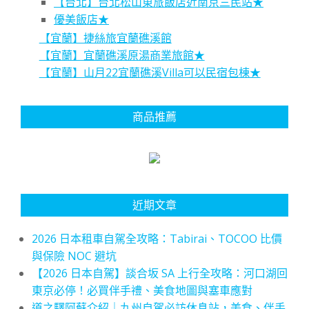
【台北】台北松山東旅飯店近南京三民站★
優美飯店★
【宜蘭】捷絲旅宜蘭礁溪館
【宜蘭】宜蘭礁溪原湯商業旅館★
【宜蘭】山月22宜蘭礁溪Villa可以民宿包棟★
商品推薦
近期文章
2026 日本租車自駕全攻略：Tabirai、TOCOO 比價
與保險 NOC 避坑
【2026 日本自駕】談合坂 SA 上行全攻略：河口湖回
東京必停！必買伴手禮、美食地圖與塞車應對
道之驛阿蘇介紹｜九州自駕必訪休息站，美食、伴手