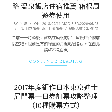
略 溫泉飯店住宿推薦 箱根周
遊券使用
2018-
BY:
ㄚ琪
ON:
2018/07/11
,MODIFIED:
2026/06/23
IN:
日本旅遊
,
東京近郊旅遊
點閱人數：2,781次
07-
11
午前十一時過後，就站在箱根的富士屋飯店台階前
眺望吧。眼前是有如繪畫的丹楓點綴各處。在西北
端望不見白色
CONTINUE READING
2017年度鉅作日本東京迪士
尼門票一日券訂票攻略整理
（10種購票方式）