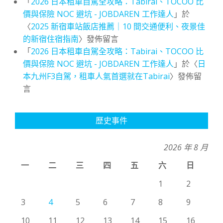
「
2026 日本租車自駕全攻略：Tabirai、TOCOO 比
價與保險 NOC 避坑 - JOBDAREN 工作達人
」於
〈
2025 新宿車站飯店推薦｜10 間交通便利、夜景佳
的新宿住宿指南
〉發佈留言
「
2026 日本租車自駕全攻略：Tabirai、TOCOO 比
價與保險 NOC 避坑 - JOBDAREN 工作達人
」於〈
日
本九州F3自駕，租車人氣首選就在Tabirai
〉發佈留
言
歷史事件
2026 年 8 月
一
二
三
四
五
六
日
1
2
3
4
5
6
7
8
9
10
11
12
13
14
15
16