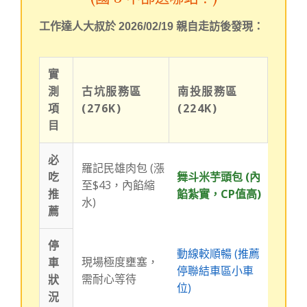
工作達人大叔於 2026/02/19 親自走訪後發現：
實
測
古坑服務區
南投服務區
項
(276K)
(224K)
目
必
羅記民雄肉包 (漲
吃
舞斗米芋頭包 (內
至$43，內餡縮
推
餡紮實，CP值高)
水)
薦
停
動線較順暢 (推薦
現場極度壅塞，
車
停聯結車區小車
需耐心等待
狀
位)
況