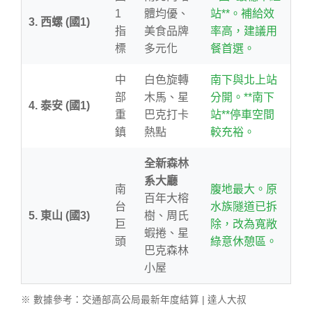
1
體均優、
站**。補給效
3. 西螺 (國1)
指
美食品牌
率高，建議用
標
多元化
餐首選。
中
白色旋轉
南下與北上站
部
木馬、星
分開。**南下
4. 泰安 (國1)
重
巴克打卡
站**停車空間
鎮
熱點
較充裕。
全新森林
系大廳
南
腹地最大。原
百年大榕
台
水族隧道已拆
5. 東山 (國3)
樹、周氏
巨
除，改為寬敞
蝦捲、星
頭
綠意休憩區。
巴克森林
小屋
※ 數據參考：交通部高公局最新年度結算 | 達人大叔