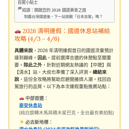
自駕小貼士
結語：開啟您的 2026 國道美食之旅
制霸台灣國道後，下一站挑戰「日本自駕」嗎？
2026 清明連假：國道休息站補給
攻略 (4/3 – 4/6)
具體來說
，2026 年清明連假首日的國道流量預計
達到巔峰。
因此
，提前選擇合適的休憩點至關重
要。
除此之外
，針對近期網友熱議的【中壢】與
【清水】站，大叔也準備了深入評測。
總結來
說
，這份全攻略將幫助您避開擁擠人潮，找回自
駕旅行的品質。
以下為本次連假重點推薦站點：
中部首選：
泰安休息站
(純白旋轉木馬與積木星巴克，全台最夯美拍點)
必去新地標：