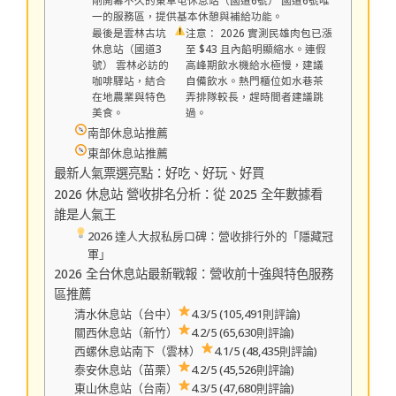
剛開幕不久的東草屯休息站（國道6號） 國道6號唯
一的服務區，提供基本休憩與補給功能。
最後是雲林古坑
注意： 2026 實測民雄肉包已漲
休息站（國道3
至 $43 且內餡明顯縮水。連假
號） 雲林必訪的
高峰期飲水機給水極慢，建議
咖啡驛站，結合
自備飲水。熱門櫃位如水巷茶
在地農業與特色
弄排隊較長，趕時間者建議跳
美食。
過。
南部休息站推薦
東部休息站推薦
最新人氣票選亮點：好吃、好玩、好買
2026 休息站 營收排名分析：從 2025 全年數據看
誰是人氣王
2026 達人大叔私房口碑：營收排行外的「隱藏冠
軍」
2026 全台休息站最新戰報：營收前十強與特色服務
區推薦
清水休息站（台中）
4.3/5 (105,491則評論)
關西休息站（新竹）
4.2/5 (65,630則評論)
西螺休息站南下（雲林）
4.1/5 (48,435則評論)
泰安休息站（苗栗）
4.2/5 (45,526則評論)
東山休息站（台南）
4.3/5 (47,680則評論)