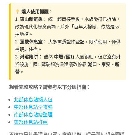
達人使用提醒：
1.
東山新氣象：
統一超商接手後，水族隧道已拆除，
改為現代化綠意商場，戶外「百年大榕樹」依然是必
拍地標。
2.
駕駛休息室：
大多需憑證件登記，限時使用，僅供
補眠非住宿。
3.
淋浴陷阱：
雖然
中壢 (國1)
人氣很旺，但它
沒有
淋
浴設施！國1 駕駛想洗澡建議改停靠
湖口、泰安、新
營
。
想看完整攻略？請參考以下分區指南：
北部休息站懶人包
中部休息站全攻略
南部休息站總整理
東部休息站推薦
不論你是計畫環島自駕、家庭出遊，還是單純想在國道