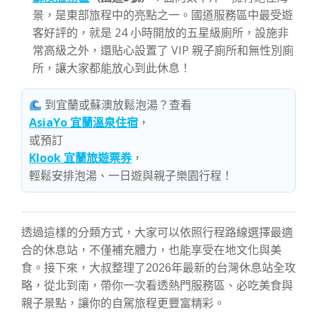
景，是東部旅程中的亮點之一。國道服務區中最受遊
客好評的，就是 24 小時開放的五星級廁所，設施非
常高級之外，還貼心設置了 VIP 親子廁所和無性別廁
所，讓大家都能放心到此休息！
到宜蘭或蘇澳放鬆泡湯？查看
AsiaYo 宜蘭溫泉住宿
，
或預訂
Klook 宜蘭旅遊票券
，
輕鬆安排泡湯、一日遊與親子樂園行程！
透過這樣的分類方式，大家可以依照行程路線選擇最適
合的休息站，不僅補充體力，也能享受在地文化與美
食。接下來，大叔整理了2026年最新的台灣休息站全攻
略，從北到南，帶你一次看透熱門服務區、必吃美食與
親子景點，讓你的自駕旅程更豐富精彩。