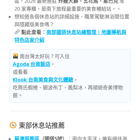
區，2026 最新進駐
炸雞大獅、五花馬、星巴克
等
20 家專櫃，是南下旅程最重要的美食補給站。。
想知道各個休息站的詳細設施、職業駕駛淋浴間位置
與隱藏版美食嗎？
點此查看：
南部國道休息站總整理｜地圖導航與
特色店家介紹
南台灣太好玩？可入住
Agoda 台南飯店
，
或看看
Klook 台南美食與文化體驗
，
吃周氏蝦捲、銀波布丁、鳳梨冰，再順遊奇美博物
館。
東部休息站推薦
蘇澳服務區
（國道5號）
：面向太平洋，擁有絕佳海