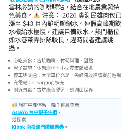
雲林必訪的咖啡驛站，結合在地農業與特
色美食。
注意： 2026 實測民雄肉包已
漲至 $43 且內餡明顯縮水。連假高峰期飲
水機給水極慢，建議自備飲水。熱門櫃位
如水巷茶弄排隊較長，趕時間者建議跳
過。
必吃美食：古坑咖啡、竹筍料理、甜點
親子設施：休憩座椅、小型農業體驗區
停車與交通：大型車位充足，尖峰時段建議提前進場
充電站：iCharging 快充
附近景點：古坑綠色隧道、劍湖山世界
想在中部停留一晚？推薦查看
AsiaYo 台中親子住宿
，
或探索
Klook 南投熱門體驗票券
。