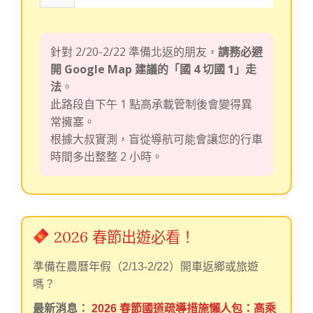
針對 2/20-2/22 準備北返的朋友，
請務必避
開 Google Map 建議的「國 4 切國 1」走
法
。
此路段自下午 1 點高承載管制後會變得異
常擁塞。
根據大叔實測，盲從導航可能會讓您的行車
時間多出整整 2 小時。
2026 春節出遊必看！
準備在農曆年假（2/13-2/22）開車返鄉或旅遊
嗎？
最新消息：
2026 春節國道疏導措施懶人包：高乘