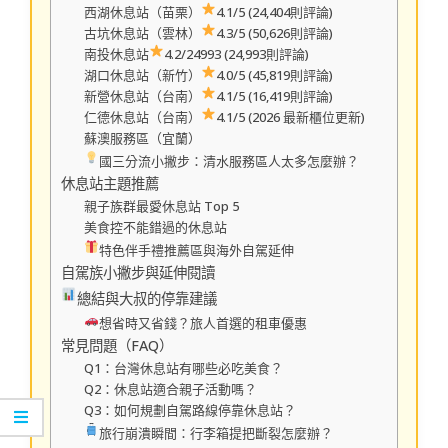
西湖休息站（苗栗）
4.1/5 (24,404則評論)
古坑休息站（雲林）
4.3/5 (50,626則評論)
南投休息站
4.2/24993 (24,993則評論)
湖口休息站（新竹）
4.0/5 (45,819則評論)
新營休息站（台南）
4.1/5 (16,419則評論)
仁德休息站（台南）
4.1/5 (2026 最新櫃位更新)
蘇澳服務區（宜蘭）
國三分流小撇步：清水服務區人太多怎麼辦？
休息站主題推薦
親子族群最愛休息站 Top 5
美食控不能錯過的休息站
特色伴手禮推薦區與海外自駕延伸
自駕族小撇步與延伸閱讀
總結與大叔的停靠建議
想省時又省錢？旅人首選的租車優惠
常見問題（FAQ）
Q1：台灣休息站有哪些必吃美食？
Q2：休息站適合親子活動嗎？
Q3：如何規劃自駕路線停靠休息站？
旅行崩潰瞬間：行李箱提把斷裂怎麼辦？