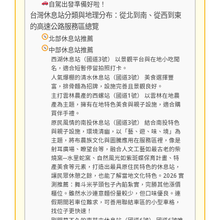
自駕出發準備好啦！
台灣休息站分類與地理分布：從北到南、從西到東
的高速公路服務區總覽
北部休息站推薦
中部休息站推薦
西湖休息站（國道3號） 以景觀平台與在地小吃聞
名，適合短暫停留拍照打卡。
人氣爆棚的清水休息站（國道3號） 美食選擇豐
富，排骨麵為招牌，設施完善且景觀良好。
主打雲林農產的西螺站（國道1號） 以雲林在地農
產為主題，擁有在地特色美食與親子設施，適合購
買伴手禮。
原民風情的南投休息站（國道3號） 結合南投特色
與親子設施，環境清幽，以「藝、遊、味、境」為
主題，將布農族文化與圖騰應用在服務區裡，像是
射耳廣場、瞭望台等，融合人文工藝如最古老的柴
燒窯─水里蛇窯、自然風光如紫斑蝶保育計畫、特
產美食等元素，打造出最具原住民特色的休息站，
讓民眾休憩之餘，也能了解當地文化特色。2026 實
測推薦：舞斗米芋頭包子內餡紮實，完勝其他漲價
櫃位。雖然水沙連意麵份量較少，但口味優良。連
假期間若車位難求，可善用聯結車區的小型車格，
找位子更快速！