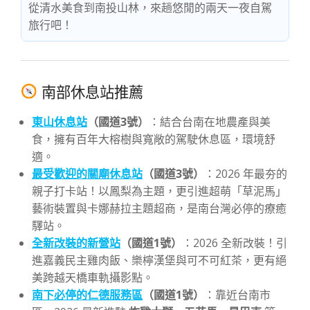
從清水美食到南投山林，來趟悠閒的兩天一夜自駕
旅行吧！
南部休息站推薦
東山休息站
（國道3號）
：結合台南在地農產與美
食，擁有百年大榕樹與寬敞的駕駛休息區，環境舒
適。
最受歡迎的關廟休息站
（國道3號）
：2026 年最夯的
親子打卡站！以鳳梨為主題，更引進超萌「草泥馬」
藝術裝置與卡娜赫拉主題超商，是南台灣必停的療癒
驛站。
全新改裝的新營站
（國道1號）
：2026 全新改裝！引
進嘉義民主雞肉飯、樂檸漢堡與可不可紅茶，更有絕
美跨越天橋車軌攝影點。
南下必停的仁德服務區
（國道1號）
：靠近台南市