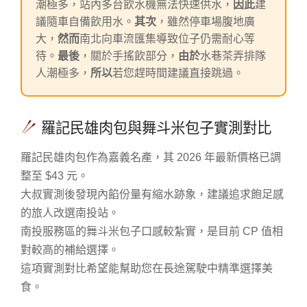
潮極多，站內多台飲水機無法快速供水，
因此
建
議隨車自備飲用水。
其次
，雖然停車場腹地廣
大，
然而
南北向車流匯集導致位子仍需耐心等
待。
最後
，關於手搖飲部分，
由於
水巷茶弄排隊
人潮極多，
所以
若您趕時間建議直接跳過。
羅記民雄肉包與舞斗米包子實測對比
羅記民雄肉包作為嘉義名產，其 2026 年最新價格已調
整至 $43 元。
大叔實測後發現內餡份量有縮水跡象，建議追求飽足感
的旅人改選南投站。
南投服務區的舞斗米包子口感較紮實，是目前 CP 值相
對較高的補給選擇。
這項實測對比希望能幫助您在長途駕駛中精準選擇美
食。