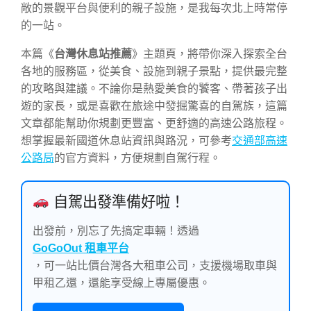
敞的景觀平台與便利的親子設施，是我每次北上時常停
的一站。
本篇《
台灣休息站推薦
》主題頁，將帶你深入探索全台
各地的服務區，從美食、設施到親子景點，提供最完整
的攻略與建議。不論你是熱愛美食的饕客、帶著孩子出
遊的家長，或是喜歡在旅途中發掘驚喜的自駕族，這篇
文章都能幫助你規劃更豐富、更舒適的高速公路旅程。
想掌握最新國道休息站資訊與路況，可參考
交通部高速
公路局
的官方資料，方便規劃自駕行程。
自駕出發準備好啦！
出發前，別忘了先搞定車輛！透過
GoGoOut 租車平台
，可一站比價台灣各大租車公司，支援機場取車與
甲租乙還，還能享受線上專屬優惠。