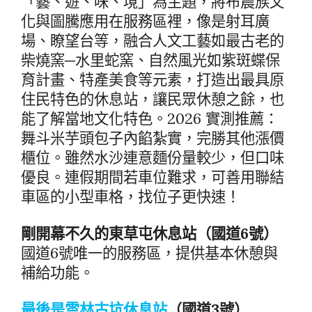
「藝、遊、味、境」為主題，將布農族文
化與圖騰應用在服務區裡，像是射耳廣
場、瞭望台等，融合人文工藝如最古老的
柴燒窯─水里蛇窯、自然風光如紫斑蝶保
育計畫、特產美食等元素，打造出最具原
住民特色的休息站，讓民眾休憩之餘，也
能了解當地文化特色。2026 實測推薦：
舞斗米芋頭包子內餡紮實，完勝其他漲價
櫃位。雖然水沙連意麵份量較少，但口味
優良。連假期間若車位難求，可善用聯結
車區的小型車格，找位子更快速！
剛開幕不久的東草屯休息站（國道6號）
國道6號唯一的服務區，提供基本休憩與
補給功能。
最後是雲林古坑休息站
（國道3號）