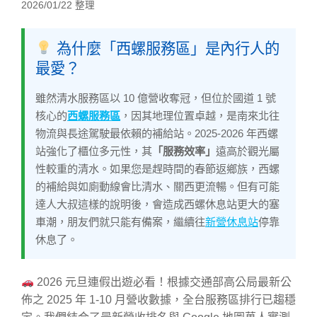
2026/01/22 整理
為什麼「西螺服務區」是內行人的
最愛？
雖然清水服務區以 10 億營收奪冠，但位於國道 1 號
核心的
西螺服務區
，因其地理位置卓越，是南來北往
物流與長途駕駛最依賴的補給站。2025-2026 年西螺
站強化了櫃位多元性，其
「服務效率」
遠高於觀光屬
性較重的清水。如果您是趕時間的春節返鄉族，西螺
的補給與如廁動線會比清水、關西更流暢。但有可能
達人大叔這樣的說明後，會造成西螺休息站更大的塞
車潮，朋友們就只能有備案，繼續往
新營休息站
停靠
休息了。
2026 元旦連假出遊必看！根據交通部高公局最新公
佈之 2025 年 1-10 月營收數據，全台服務區排行已趨穩