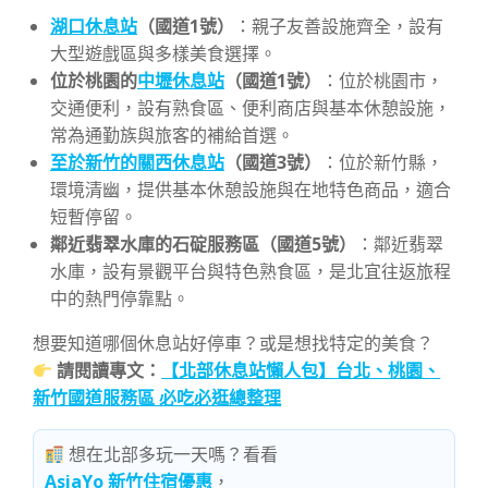
湖口休息站
（國道1號）
：親子友善設施齊全，設有
大型遊戲區與多樣美食選擇。
位於桃園的
中壢休息站
（國道1號）
：位於桃園市，
交通便利，設有熟食區、便利商店與基本休憩設施，
常為通勤族與旅客的補給首選。
至於新竹的關西休息站
（國道3號）
：位於新竹縣，
環境清幽，提供基本休憩設施與在地特色商品，適合
短暫停留。
鄰近翡翠水庫的石碇服務區（國道5號）
：鄰近翡翠
水庫，設有景觀平台與特色熟食區，是北宜往返旅程
中的熱門停靠點。
想要知道哪個休息站好停車？或是想找特定的美食？
請閱讀專文：
【北部休息站懶人包】台北、桃園、
新竹國道服務區 必吃必逛總整理
想在北部多玩一天嗎？看看
AsiaYo 新竹住宿優惠
，