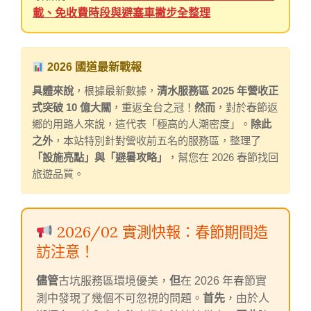
載、免收費時段與避塞車撇步全整理
2026 國道最新戰報
具體來說
，根據最新數據，
清水服務區 2025 年營收正
式突破 10 億大關
，重返全台之冠！
然而
，對於春節返
鄉的用路人來說，這代表「極高的人潮密度」。
除此
之外
，本站特別針對營收前五名的服務區，整理了
「設施亮點」與「避暑攻略」
，幫您在 2026 春節找回
旅遊品質。
2026/02 實測快報：春節期間造
訪注意！
儘管
古坑服務區環境優美，
但
在 2026 年春節實
測中發現了幾個不可忽視的問題。
首先
，由於人