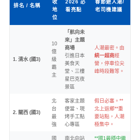
收
2026 必
春節避人潮/
排名 / 名稱
地
看亮點
老司機建議
位
「航向未
來」主題
10
商場
人潮最密。由
億
引進日本
統一超商
經
1. 清水 (國3)
級
美食天
營，停車位尖
霸
堂、三樓
峰時段難等。
主
星巴克夜
景區
北
客家主題
假日必塞。**
台
便當、現
北上返鄉**重
2. 關西 (國3)
最
烤手工點
要站點，人潮
強
心專區
極集中。
國
南北向站
**國1最穩中繼