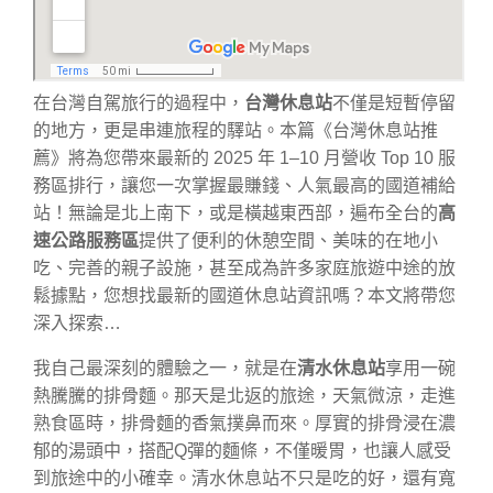
在台灣自駕旅行的過程中，
台灣休息站
不僅是短暫停留
的地方，更是串連旅程的驛站。本篇《台灣休息站推
薦》將為您帶來最新的 2025 年 1–10 月營收 Top 10 服
務區排行，讓您一次掌握最賺錢、人氣最高的國道補給
站！無論是北上南下，或是橫越東西部，遍布全台的
高
速公路服務區
提供了便利的休憩空間、美味的在地小
吃、完善的親子設施，甚至成為許多家庭旅遊中途的放
鬆據點，您想找最新的國道休息站資訊嗎？本文將帶您
深入探索…
我自己最深刻的體驗之一，就是在
清水休息站
享用一碗
熱騰騰的排骨麵。那天是北返的旅途，天氣微涼，走進
熟食區時，排骨麵的香氣撲鼻而來。厚實的排骨浸在濃
郁的湯頭中，搭配Q彈的麵條，不僅暖胃，也讓人感受
到旅途中的小確幸。清水休息站不只是吃的好，還有寬