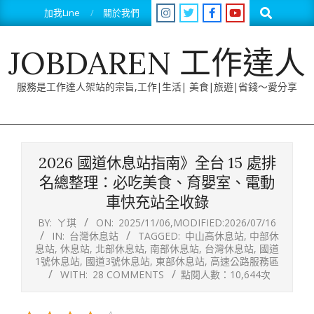
Skip
Search
加我Line
關於我們
to
content
JOBDAREN 工作達人
服務是工作達人架站的宗旨,工作|生活| 美食|旅遊|省錢～愛分享
Primary
Navigation
2026 國道休息站指南》全台 15 處排
Menu
名總整理：必吃美食、育嬰室、電動
車快充站全收錄
BY:
ㄚ琪
ON:
2025/11/06
,MODIFIED:
2026/07/16
IN:
台灣休息站
TAGGED:
中山高休息站
,
中部休
息站
,
休息站
,
北部休息站
,
南部休息站
,
台灣休息站
,
國道
1號休息站
,
國道3號休息站
,
東部休息站
,
高速公路服務區
WITH:
28 COMMENTS
點閱人數：10,644次