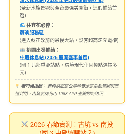
清水休息站 (2024 年底改裝後最新狀況)
(全新水族景觀與全台最強美食街，連假補給首
選)
往宜花必停：
蘇澳服務區
(進入蘇花改前的最後大站，設有超高速充電樁)
桃園出發補給：
中壢休息站 (2026 避開塞車首選)
(國 1 北部重要站點，環境現代化且餐點選擇多
元)
老司機提醒：
連假期間高公局將實施高乘載管制與匝
道封閉，出發前請利用 1968 APP 查詢即時路況。
2026 春節實測：古坑 vs 南投
(國 3 中部選哪站？)