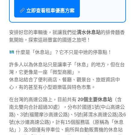
立即查看租車優惠方案
安排好您的車輛後，就讓我們從
清水休息站
的排骨麵香
氣開始，探索這趟豐富的國道之旅吧！
什麼是「休息站」？它不只是中途的停靠點！
許多人以為休息站只是讓車子「休息」的地方，但在台
灣，它更像是一座「微型商圈」。
休息站結合了便利商店、餐廳、觀景台、旅遊資訊中
心，有的甚至有小型遊樂區與特色市集。
在台灣的高速公路上，目前共有
20個主要休息站
（含
南北雙向合計超過30處），分布於國道1號(中山高速公
路)、3號(福爾摩沙高速公路)、5號(蔣渭水高速公路)及6
號(水沙連高速公路)，計有15個服務區（原稱為「休息
站」）及3個僅有停車位、廁所與自動販賣機的休息站