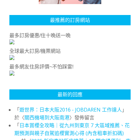
最推薦的訂房網站
最多訂房優惠/住十晚送一晚
全球最大訂房/機票網站
最多網友住房評價~不怕踩雷!
最新的回應
「
遊世界：日本大阪2016 - JOBDAREN 工作達人
」
於〈
關西機場到大阪南港
〉發佈留言
「
日本賞櫻全攻略｜從九州到東京 7 大區域推薦、花
期預測與親子自駕追櫻實測心得 (內含租車折扣碼)