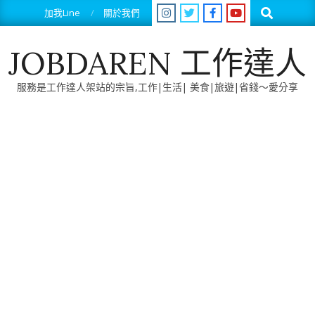
Skip
Search
加我Line
關於我們
to
content
JOBDAREN 工作達人
服務是工作達人架站的宗旨,工作|生活| 美食|旅遊|省錢～愛分享
Primary
Navigation
Menu