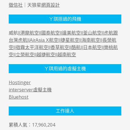
徵信社
｜天狼星
網頁設計
ㄚ琪搭過的飛機
威航||
港龍航空
||
國泰航空
||
達美航空
||
釜山航空
||
虎航跟
台灣虎航
||
AirAsia X航空
||
捷星航空
||
海南航空
||
長榮航
空
||
宿霧太平洋航空
||
香草航空
||
酷航
||
日本航空
||
樂桃航
空
||
立榮航空
||
越捷航空
||
越南航空
ㄚ琪用過的虛擬主機
Hostinger
interserver虛擬主機
Bluehost
工作達人
累積人氣：17,960,204