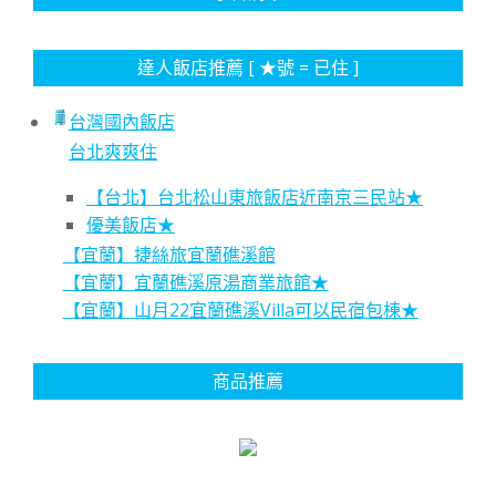
達人飯店推薦 [ ★號 = 已住 ]
台灣國內飯店
台北爽爽住
【台北】台北松山東旅飯店近南京三民站★
優美飯店★
【宜蘭】捷絲旅宜蘭礁溪館
【宜蘭】宜蘭礁溪原湯商業旅館★
【宜蘭】山月22宜蘭礁溪Villa可以民宿包棟★
商品推薦