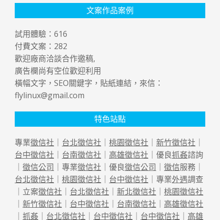
文案作品案例
試用體驗：
616
付費文案：
282
歡迎廠商洽談合作邀稿,
廣告欄尚有空位歡迎利用
橫幅文字，SEO關鍵字，貼紙連結，來信：
flylinux@gmail.com
特色站點
專業
徵信社
｜
台北徵信社
｜
桃園徵信社
｜
新竹徵信社
｜
台中徵信社
｜
台南徵信社
｜
高雄徵信社
｜優良
抓姦
諮詢
｜
徵信公司
｜專業
徵信社
｜優良
徵信公司
｜
徵信
服務｜
台北徵信社
｜
桃園徵信社
｜
台中徵信社
｜專業
外遇
調查
｜立案
徵信社
｜
台北徵信社
｜
新北徵信社
｜
桃園徵信社
｜
新竹徵信社
｜
台中徵信社
｜
台南徵信社
｜
高雄徵信社
｜
抓姦
｜
台北徵信社
｜
台中徵信社
｜
台中徵信社
｜
高雄