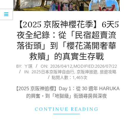
【2025 京阪神櫻花季】6天5
夜全紀錄：從「民宿超賣流
落街頭」到「櫻花滿開奢華
救贖」的真實生存戰
2026-
BY:
ㄚ琪
ON:
2026/04/12
,MODIFIED:
2026/07/22
IN:
2025日本京阪神自由行
,
京阪神旅遊
,
旅遊攻略
04-
點閱人數：1,465次
12
【2025 京阪神追櫻】Day 1：從 30 週年 HARUKA
的興奮，到「地獄級」街頭尋房與深夜
CONTINUE READING