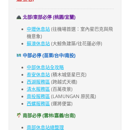
北部/東部必停 (桃園/宜蘭)
中壢休息站
(往機場首選：室內星巴克與飛
機意象)
蘇澳休息站
(大鯨魚建築/往花蓮必停)
中部必停 (苗栗/台中/南投)
中部休息站全攻略
泰安休息站
(積木城堡星巴克)
西湖服務區
(跨越式天橋)
清水服務區
(百萬夜景)
南投服務區
(LAMUNGAN 原民風)
西螺服務區
(運將便當)
南部必停 (雲林/嘉義/台南)
南部休息站總整理