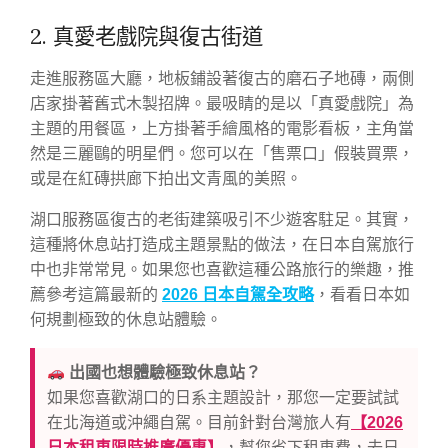
2. 真愛老戲院與復古街道
走進服務區大廳，地板鋪設著復古的磨石子地磚，兩側
店家掛著舊式木製招牌。最吸睛的是以「真愛戲院」為
主題的用餐區，上方掛著手繪風格的電影看板，主角當
然是三麗鷗的明星們。您可以在「售票口」假裝買票，
或是在紅磚拱廊下拍出文青風的美照。
湖口服務區復古的老街建築吸引不少遊客駐足。其實，
這種將休息站打造成主題景點的做法，在日本自駕旅行
中也非常常見。如果您也喜歡這種公路旅行的樂趣，推
薦參考這篇最新的
2026 日本自駕全攻略
，看看日本如
何規劃極致的休息站體驗。
出國也想體驗極致休息站？
如果您喜歡湖口的日系主題設計，那您一定要試試
在北海道或沖繩自駕。目前針對台灣旅人有
【2026
日本租車限時推廣優惠】
，幫您省下租車費，去日