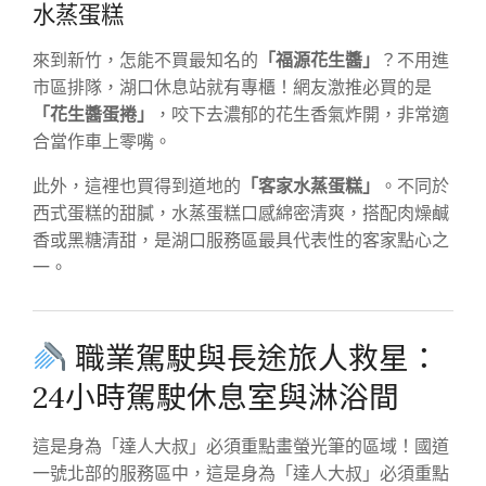
水蒸蛋糕
來到新竹，怎能不買最知名的
「福源花生醬」
？不用進
市區排隊，湖口休息站就有專櫃！網友激推必買的是
「花生醬蛋捲」
，咬下去濃郁的花生香氣炸開，非常適
合當作車上零嘴。
此外，這裡也買得到道地的
「客家水蒸蛋糕」
。不同於
西式蛋糕的甜膩，水蒸蛋糕口感綿密清爽，搭配肉燥鹹
香或黑糖清甜，是湖口服務區最具代表性的客家點心之
一。
職業駕駛與長途旅人救星：
24小時駕駛休息室與淋浴間
這是身為「達人大叔」必須重點畫螢光筆的區域！國道
一號北部的服務區中，這是身為「達人大叔」必須重點