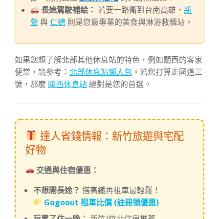
長途駕駛補給：
若要一路衝到台南高雄，
新
營
與
仁德
則是您最專業的美食與淋浴救贖站。
如果您想了解北部其他休息站的特色，例如關西的客家
便當，請參考：
北部休息站懶人包
。若您打算走國道三
號，那麼
關西休息站
絕對是您的首選。
達人省錢情報：新竹旅遊與宅配
好物
交通與住宿優惠：
不想開長途？
搭高鐵再租車最輕鬆！
Gogoout 租車比價 (註冊領優惠)
玩累了住一晚：
新竹/竹北住宿推薦