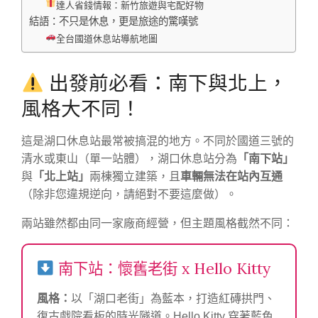
達人省錢情報：新竹旅遊與宅配好物
結語：不只是休息，更是旅途的驚嘆號
全台國道休息站導航地圖
出發前必看：南下與北上，
風格大不同！
這是湖口休息站最常被搞混的地方。不同於國道三號的
清水或東山（單一站體），湖口休息站分為
「南下站」
與
「北上站」
兩棟獨立建築，且
車輛無法在站內互通
（除非您違規逆向，請絕對不要這麼做）。
兩站雖然都由同一家廠商經營，但主題風格截然不同：
南下站：懷舊老街 x Hello Kitty
風格：
以「湖口老街」為藍本，打造紅磚拱門、
復古戲院看板的時光隧道。Hello Kitty 穿著藍色