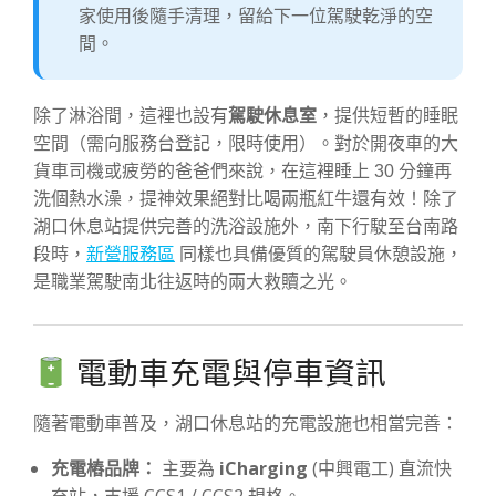
家使用後隨手清理，留給下一位駕駛乾淨的空
間。
除了淋浴間，這裡也設有
駕駛休息室
，提供短暫的睡眠
空間（需向服務台登記，限時使用）。對於開夜車的大
貨車司機或疲勞的爸爸們來說，在這裡睡上 30 分鐘再
洗個熱水澡，提神效果絕對比喝兩瓶紅牛還有效！除了
湖口休息站提供完善的洗浴設施外，南下行駛至台南路
段時，
新營服務區
同樣也具備優質的駕駛員休憩設施，
是職業駕駛南北往返時的兩大救贖之光。
電動車充電與停車資訊
隨著電動車普及，湖口休息站的充電設施也相當完善：
充電樁品牌：
主要為
iCharging
(中興電工) 直流快