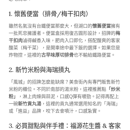
1. 懷舊便當（排骨/梅干扣肉）
雖然名氣沒有台鐵便當那麼大，但湖口的
懷舊便當
擁有
一批死忠擁護者。便當盒採用復古圓形設計，招牌的
梅
干扣肉
滷得鹹香入味，肥肉入口即化，搭配酸爽的客家
酸菜（梅干菜），是開車途中最下飯的選擇。如果您是
炸物控，這裡的
古早味厚切排骨
也不輸給鐵路便當。
2. 新竹米粉與海瑞摃丸
「風城」的招牌怎麼能缺席？美食街內有專門販售新竹
米粉的櫃位。不同於南部的湯米粉，這裡推薦點
「炒米
粉」
，淋上肉燥與蒜泥，口感Q彈有嚼勁。記得再配上
一碗
新竹貢丸湯
，這裡的貢丸通常選用知名的「海瑞」
或「進益」品牌，咬下去會噴汁，口感紮實。
3. 必買甜點與伴手禮：福源花生醬 & 客家