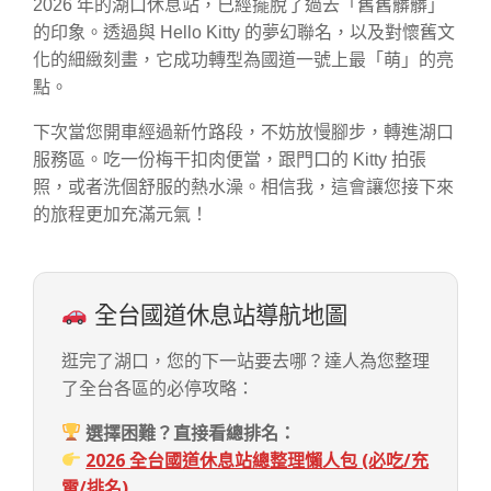
2026 年的湖口休息站，已經擺脫了過去「舊舊髒髒」
的印象。透過與 Hello Kitty 的夢幻聯名，以及對懷舊文
化的細緻刻畫，它成功轉型為國道一號上最「萌」的亮
點。
下次當您開車經過新竹路段，不妨放慢腳步，轉進湖口
服務區。吃一份梅干扣肉便當，跟門口的 Kitty 拍張
照，或者洗個舒服的熱水澡。相信我，這會讓您接下來
的旅程更加充滿元氣！
全台國道休息站導航地圖
逛完了湖口，您的下一站要去哪？達人為您整理
了全台各區的必停攻略：
選擇困難？直接看總排名：
2026 全台國道休息站總整理懶人包 (必吃/充
電/排名)