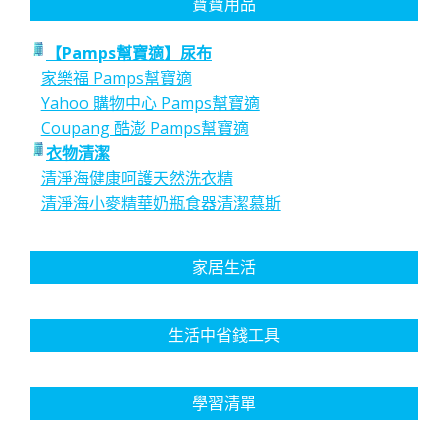
寶寶用品
【Pamps幫寶適】尿布
家樂福 Pamps幫寶適
Yahoo 購物中心 Pamps幫寶適
Coupang 酷澎 Pamps幫寶適
衣物清潔
清淨海健康呵護天然洗衣精
清淨海小麥精華奶瓶食器清潔慕斯
家居生活
生活中省錢工具
學習清單