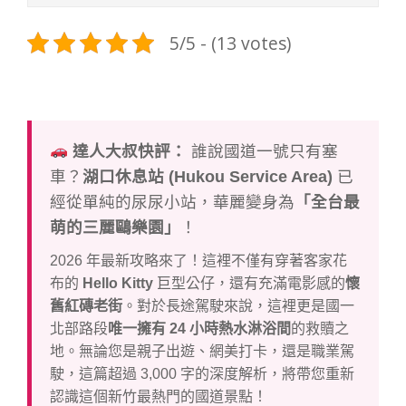
5/5 - (13 votes)
達人大叔快評：
誰說國道一號只有塞
車？
湖口休息站 (Hukou Service Area)
已
經從單純的尿尿小站，華麗變身為
「全台最
萌的三麗鷗樂園」
！
2026 年最新攻略來了！這裡不僅有穿著客家花
布的
Hello Kitty
巨型公仔，還有充滿電影感的
懷
舊紅磚老街
。對於長途駕駛來說，這裡更是國一
北部路段
唯一擁有 24 小時熱水淋浴間
的救贖之
地。無論您是親子出遊、網美打卡，還是職業駕
駛，這篇超過 3,000 字的深度解析，將帶您重新
認識這個新竹最熱門的國道景點！