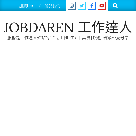
Skip
Search
加我Line
關於我們
to
content
JOBDAREN 工作達人
服務是工作達人架站的宗旨,工作|生活| 美食|旅遊|省錢～愛分享
Primary
Navigation
Menu