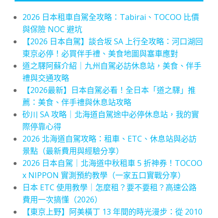
2026 日本租車自駕全攻略：Tabirai、TOCOO 比價
與保險 NOC 避坑
【2026 日本自駕】談合坂 SA 上行全攻略：河口湖回
東京必停！必買伴手禮、美食地圖與塞車應對
道之驛阿蘇介紹｜九州自駕必訪休息站，美食、伴手
禮與交通攻略
【2026最新】日本自駕必看！全日本「道之驛」推
薦：美食、伴手禮與休息站攻略
砂川 SA 攻略｜北海道自駕途中必停休息站，我的實
際停靠心得
2026 北海道自駕攻略：租車、ETC、休息站與必訪
景點（最新費用與經驗分享）
2026 日本自駕｜北海道中秋租車 5 折神券！TOCOO
x NIPPON 實測預約教學（一家五口實戰分享）
日本 ETC 使用教學｜怎麼租？要不要租？高速公路
費用一次搞懂（2026）
【東京上野】阿美橫丁 13 年間的時光漫步：從 2010