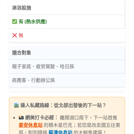
淋浴設施
有 (熱水供應)
無
適合對象
親子家庭、疲勞駕駛、哈日族
商務客、行動辦公族
達人私藏路線：從北部出發後的下一站？
網美打卡必經：
離開湖口南下，下一站首推
泰安休息站
的積木星巴克；若您是改走國五往東
部，則別錯過
蘇澳休息站
的大鯨魚建築！