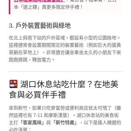
本「道之驛」買更多限定伴手禮！
3. 戶外裝置藝術與綠地
在北上與南下站的戶外區域，都設有小型的公園綠地。
這裡通常會設置期間限定的裝置藝術（例如巨大的蛋黃
哥躺在草地上），非常適合讓坐車坐太久的小朋友下來
跑跑跳跳，釋放電力。
湖口休息站吃什麼？在地美
食與必買伴手禮
來到新竹，如果只吃麥當勞或便利商店就太可惜了（雖
然這裡也有 7-11 和摩斯漢堡）。湖口休息站的美食街
主打
「客家風味」
與
「新竹特產」
，以下是達人精選的
必吃清單：