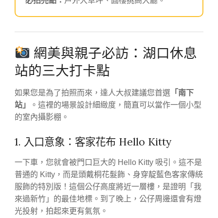
必拍亮點：
戶外大草坪、圓樓挑高大廳。
網美與親子必訪：湖口休息
站的三大打卡點
如果您是為了拍照而來，達人大叔建議您首選
「南下
站」
。這裡的場景設計細緻度，簡直可以當作一個小型
的室內攝影棚。
1. 入口意象：客家花布 Hello Kitty
一下車，您就會被門口巨大的 Hello Kitty 吸引。這不是
普通的 Kitty，而是頭戴桐花髮飾、身穿靛藍色客家傳統
服飾的特別版！這個公仔高度將近一層樓，是證明「我
來過新竹」的最佳地標。到了晚上，公仔周邊還會有燈
光投射，拍起來更有氣氛。