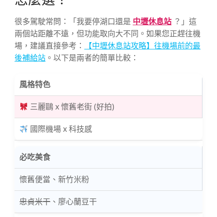
很多駕駛常問：「我要停湖口還是
中壢休息站
？」這
兩個站距離不遠，但功能取向大不同。如果您正趕往機
場，建議直接參考：
【中壢休息站攻略】往機場前的最
後補給站
。以下是兩者的簡單比較：
風格特色
三麗鷗 x 懷舊老街 (好拍)
國際機場 x 科技感
必吃美食
懷舊便當、新竹米粉
忠貞米干
、廖心蘭豆干