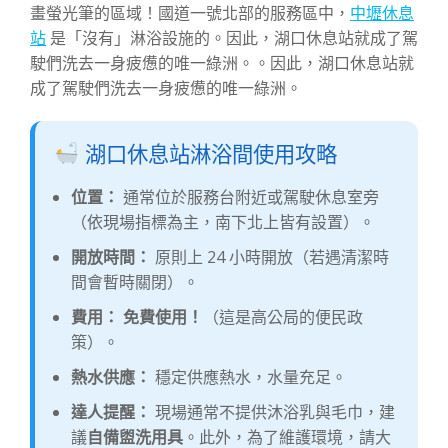
畫螢光筆的區域！國道一號北部的服務區中，
中壢休息
站
是「沒有」淋浴設施的。因此，湖口休息站就成了駕
駛們洗去一身疲憊的唯一綠洲。。因此，湖口休息站就
成了駕駛們洗去一身疲憊的唯一綠洲。
湖口休息站淋浴間使用攻略
位置：
通常位於服務台附近或駕駛休息室旁
（依現場指標為主，南下北上皆有設置）。
開放時間：
原則上 24 小時開放（若遇清潔時
間會暫時關閉）。
費用：
免費使用！
（這是高公局的便民政
策）。
熱水供應：
穩定供應熱水，水量充足。
達人提醒：
現場通常不提供沐浴乳與毛巾，建
議
自備盥洗用具
。此外，為了維護環境，請大