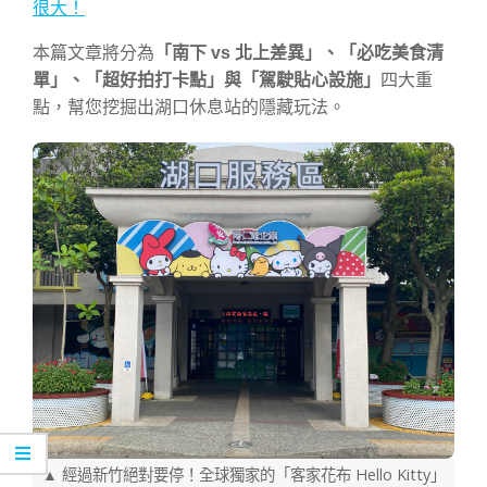
很大！
本篇文章將分為
「南下 vs 北上差異」、「必吃美食清
單」、「超好拍打卡點」與「駕駛貼心設施」
四大重
點，幫您挖掘出湖口休息站的隱藏玩法。
▲ 經過新竹絕對要停！全球獨家的「客家花布 Hello Kitty」