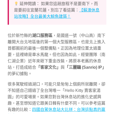
延伸閱讀： 如果您這趟旅程不是要南下，而
是要前往宜蘭花蓮，別忘了看這篇：
【蘇澳休息
站攻略】全台最美大鯨魚建築！
位於新竹縣的
湖口服務區
，是國道一號（中山高）南下
離開大台北地區後的第一個大型服務區，也是北上進入
首都圈前的最後一個整備點。正因為地理位置太過重
要，這裡總是車水馬龍。但也因為如此，經營團隊（南
仁湖企業）近年來砸下重金改裝，將原本老舊的休息
站，打造成結合
「客家文化」
與
「三麗鷗 (Sanrio) IP」
的夢幻據點。
很多駕駛經過湖口，可能只是匆匆上個廁所就離開，卻
不知道自己錯過了全台灣唯一「Hello Kitty 賣客家湯
圓」的可愛場景。如果您對台灣休息站的進化史感興
趣，甚至想知道它跟美日韓有什麼不同，可以參考這篇
有趣的比較：
四國自駕休息站大比拼：台灣這點真的贏