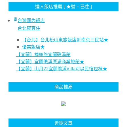
達人飯店推薦 [ ★號 = 已住 ]
台灣國內飯店
台北爽爽住
【台北】台北松山東旅飯店近南京三民站★
優美飯店★
【宜蘭】捷絲旅宜蘭礁溪館
【宜蘭】宜蘭礁溪原湯商業旅館★
【宜蘭】山月22宜蘭礁溪Villa可以民宿包棟★
商品推薦
近期文章