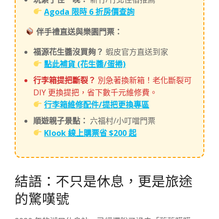
Agoda 限時 6 折房價查詢
伴手禮直送與樂園門票：
福源花生醬沒買夠？
蝦皮官方直送到家
點此補貨 (花生醬/蛋捲)
行李箱提把斷裂？
別急著換新箱！老化斷裂可
DIY 更換提把，省下數千元維修費。
行李箱維修配件/提把更換專區
順遊親子景點：
六福村/小叮噹門票
Klook 線上購票省 $200 起
結語：不只是休息，更是旅途
的驚嘆號