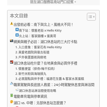
就在湖口服務區南站門口迎賓。
本文目錄
出發前必看：南下與北上，風格大不同！
南下站：懷舊老街 x Hello Kitty
北上站：客家圓樓 x 蛋黃哥
網美與親子必訪：湖口休息站的三大打卡點
1. 入口意象：客家花布 Hello Kitty
2. 真愛老戲院與復古街道
3. 戶外裝置藝術與綠地
湖口休息站吃什麼？在地美食與必買伴手禮
1. 懷舊便當（排骨/梅干扣肉）
2. 新竹米粉與海瑞摃丸
3. 必買甜點與伴手禮：福源花生醬 & 客家水蒸蛋糕
職業駕駛與長途旅人救星：24小時駕駛休息室與淋浴間
湖口休息站淋浴間使用攻略
電動車充電與停車資訊
湖口 vs. 中壢：北部休息站怎麼選？