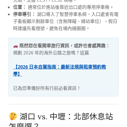
充站，支援 CCS1 / CCS2 規格。
位置：
通常位於進站後靠近出口處的專用停車格。
停車導引：
湖口導入了智慧停車系統，入口處會有電
子看板顯示剩餘車位（含無障礙、婦幼車位），假日
時建議先看燈號，避免在場內繞圈圈。
既然您在看開車旅行資訊，或許也會感興趣：
規劃 2026 年的海外公路之旅嗎？這篇
【2026 日本自駕指南：最新法規與租車預約教
學】
已為您準備好所有行前必看資訊！
湖口 vs. 中壢：北部休息站
怎麼選？