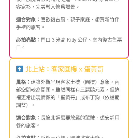
客家衫，完美融入懷舊場景。
適合對象：
喜歡復古風、親子家庭、想買新竹伴
手禮的旅客。
必拍亮點：
門口 3 米高 Kitty 公仔、室內復古售票
口。
北上站：客家圓樓 x 蛋黃哥
風格：
建築外觀呈現客家土樓（圓樓）意象，內
部空間較為開闊。雖然同樣有三麗鷗元素，但這
裡更常出現慵懶的「蛋黃哥」或布丁狗（依檔期
調整）。
適合對象：
長途北返需要放鬆的駕駛、想安靜用
餐的旅客。