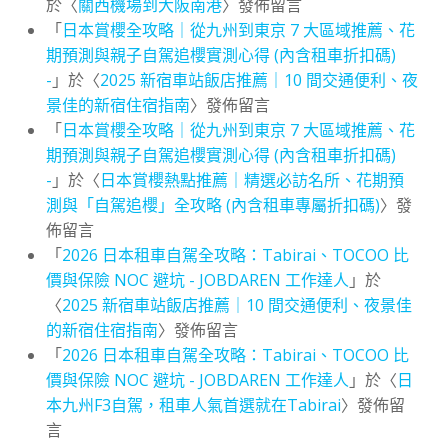
於〈
關西機場到大阪南港
〉發佈留言
「
日本賞櫻全攻略｜從九州到東京 7 大區域推薦、花
期預測與親子自駕追櫻實測心得 (內含租車折扣碼)
-
」於〈
2025 新宿車站飯店推薦｜10 間交通便利、夜
景佳的新宿住宿指南
〉發佈留言
「
日本賞櫻全攻略｜從九州到東京 7 大區域推薦、花
期預測與親子自駕追櫻實測心得 (內含租車折扣碼)
-
」於〈
日本賞櫻熱點推薦｜精選必訪名所、花期預
測與「自駕追櫻」全攻略 (內含租車專屬折扣碼)
〉發
佈留言
「
2026 日本租車自駕全攻略：Tabirai、TOCOO 比
價與保險 NOC 避坑 - JOBDAREN 工作達人
」於
〈
2025 新宿車站飯店推薦｜10 間交通便利、夜景佳
的新宿住宿指南
〉發佈留言
「
2026 日本租車自駕全攻略：Tabirai、TOCOO 比
價與保險 NOC 避坑 - JOBDAREN 工作達人
」於〈
日
本九州F3自駕，租車人氣首選就在Tabirai
〉發佈留
言