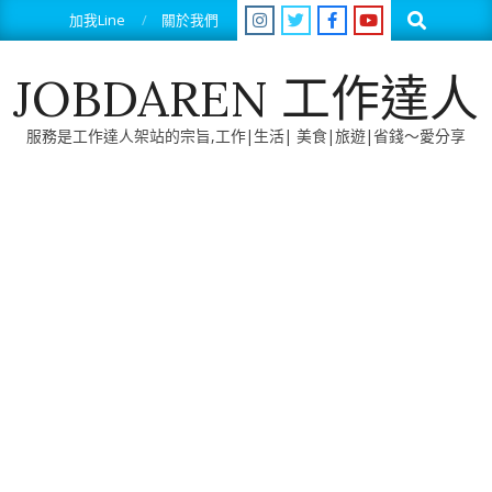
Skip
Search
加我Line
關於我們
to
content
JOBDAREN 工作達人
服務是工作達人架站的宗旨,工作|生活| 美食|旅遊|省錢～愛分享
Primary
Navigation
Menu