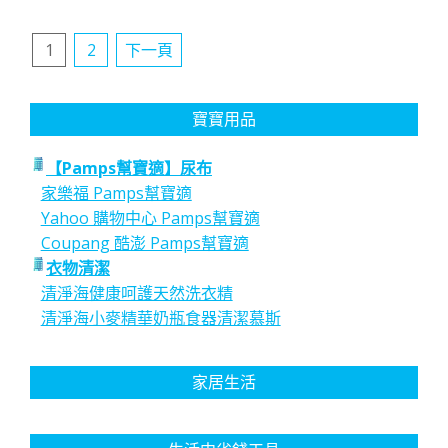
文
1
2
下一頁
章
分
寶寶用品
頁
【Pamps幫寶適】尿布
家樂福 Pamps幫寶適
Yahoo 購物中心 Pamps幫寶適
Coupang 酷澎 Pamps幫寶適
衣物清潔
清淨海健康呵護天然洗衣精
清淨海小麥精華奶瓶食器清潔慕斯
家居生活