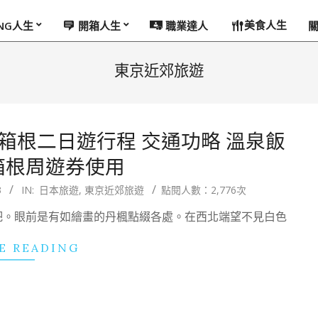
美食人生
ING人生
開箱人生
職業達人
東京近郊旅遊
Fun箱根二日遊行程 交通功略 溫泉飯
箱根周遊券使用
3
IN:
日本旅遊
,
東京近郊旅遊
點閱人數：2,776次
吧。眼前是有如繪畫的丹楓點綴各處。在西北端望不見白色
E READING