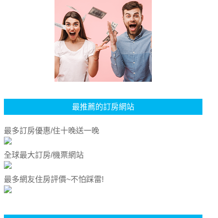
最推薦的訂房網站
最多訂房優惠/住十晚送一晚
全球最大訂房/機票網站
最多網友住房評價~不怕踩雷!