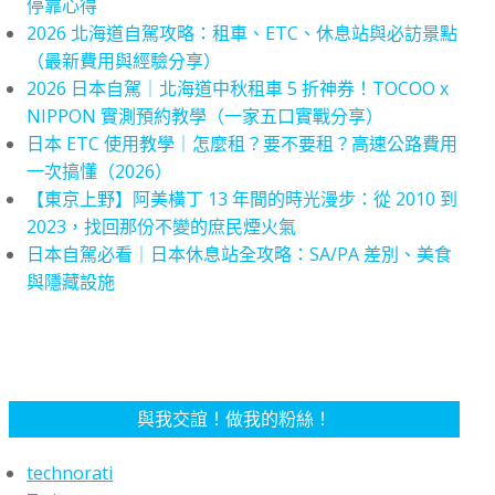
停靠心得
2026 北海道自駕攻略：租車、ETC、休息站與必訪景點
（最新費用與經驗分享）
2026 日本自駕｜北海道中秋租車 5 折神券！TOCOO x
NIPPON 實測預約教學（一家五口實戰分享）
日本 ETC 使用教學｜怎麼租？要不要租？高速公路費用
一次搞懂（2026）
【東京上野】阿美橫丁 13 年間的時光漫步：從 2010 到
2023，找回那份不變的庶民煙火氣
日本自駕必看｜日本休息站全攻略：SA/PA 差別、美食
與隱藏設施
與我交誼！做我的粉絲！
technorati