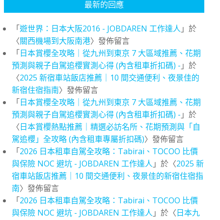
最新的回應
「
遊世界：日本大阪2016 - JOBDAREN 工作達人
」於
〈
關西機場到大阪南港
〉發佈留言
「
日本賞櫻全攻略｜從九州到東京 7 大區域推薦、花期
預測與親子自駕追櫻實測心得 (內含租車折扣碼) -
」於
〈
2025 新宿車站飯店推薦｜10 間交通便利、夜景佳的
新宿住宿指南
〉發佈留言
「
日本賞櫻全攻略｜從九州到東京 7 大區域推薦、花期
預測與親子自駕追櫻實測心得 (內含租車折扣碼) -
」於
〈
日本賞櫻熱點推薦｜精選必訪名所、花期預測與「自
駕追櫻」全攻略 (內含租車專屬折扣碼)
〉發佈留言
「
2026 日本租車自駕全攻略：Tabirai、TOCOO 比價
與保險 NOC 避坑 - JOBDAREN 工作達人
」於〈
2025 新
宿車站飯店推薦｜10 間交通便利、夜景佳的新宿住宿指
南
〉發佈留言
「
2026 日本租車自駕全攻略：Tabirai、TOCOO 比價
與保險 NOC 避坑 - JOBDAREN 工作達人
」於〈
日本九