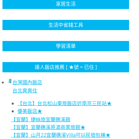
家居生活
生活中省錢工具
學習清單
達人飯店推薦 [ ★號 = 已住 ]
台灣國內飯店
台北爽爽住
【台北】台北松山東旅飯店近南京三民站★
優美飯店★
【宜蘭】捷絲旅宜蘭礁溪館
【宜蘭】宜蘭礁溪原湯商業旅館★
【宜蘭】山月22宜蘭礁溪Villa可以民宿包棟★