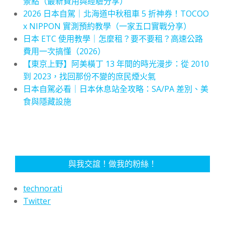
景點（最新費用與經驗分享）
2026 日本自駕｜北海道中秋租車 5 折神券！TOCOO
x NIPPON 實測預約教學（一家五口實戰分享）
日本 ETC 使用教學｜怎麼租？要不要租？高速公路
費用一次搞懂（2026）
【東京上野】阿美橫丁 13 年間的時光漫步：從 2010
到 2023，找回那份不變的庶民煙火氣
日本自駕必看｜日本休息站全攻略：SA/PA 差別、美
食與隱藏設施
與我交誼！做我的粉絲！
technorati
Twitter