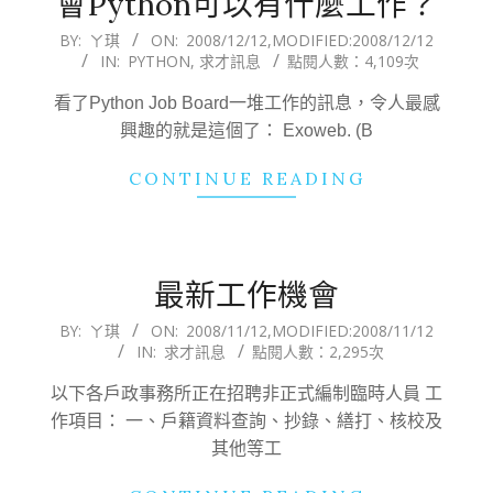
會Python可以有什麼工作？
2008-
BY:
ㄚ琪
ON:
2008/12/12
,MODIFIED:
2008/12/12
IN:
PYTHON
,
求才訊息
點閱人數：4,109次
12-
12
看了Python Job Board一堆工作的訊息，令人最感
興趣的就是這個了： Exoweb. (B
CONTINUE READING
最新工作機會
2008-
BY:
ㄚ琪
ON:
2008/11/12
,MODIFIED:
2008/11/12
IN:
求才訊息
點閱人數：2,295次
11-
12
以下各戶政事務所正在招聘非正式編制臨時人員 工
作項目： 一、戶籍資料查詢、抄錄、繕打、核校及
其他等工