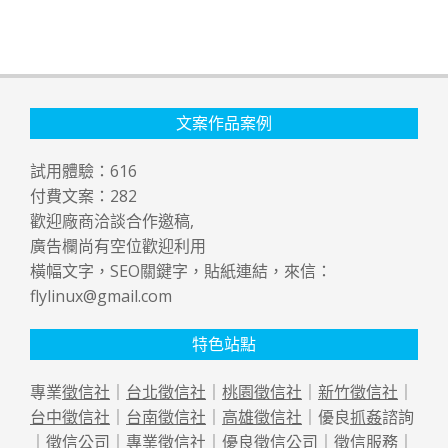
文案作品案例
試用體驗：
616
付費文案：
282
歡迎廠商洽談合作邀稿,
廣告欄尚有空位歡迎利用
橫幅文字，SEO關鍵字，貼紙連結，來信：
flylinux@gmail.com
特色站點
專業
徵信社
｜
台北徵信社
｜
桃園徵信社
｜
新竹徵信社
｜
台中徵信社
｜
台南徵信社
｜
高雄徵信社
｜優良
抓姦
諮詢
｜
徵信公司
｜專業
徵信社
｜優良
徵信公司
｜
徵信
服務｜