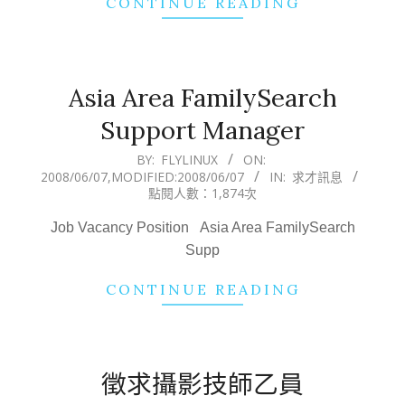
CONTINUE READING
Asia Area FamilySearch
Support Manager
2008-
BY:
FLYLINUX
ON:
2008/06/07
,MODIFIED:
2008/06/07
IN:
求才訊息
06-
點閱人數：1,874次
07
Job Vacancy Position Asia Area FamilySearch
Supp
CONTINUE READING
徵求攝影技師乙員