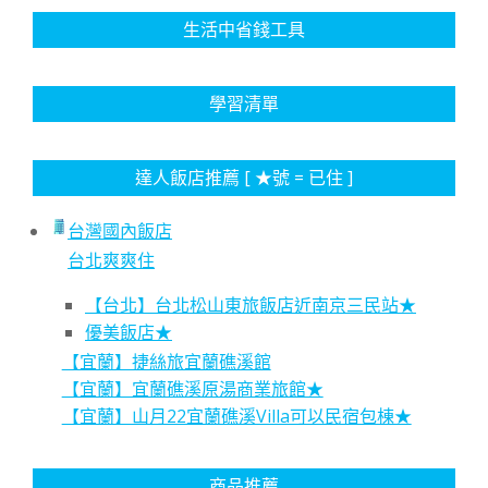
生活中省錢工具
學習清單
達人飯店推薦 [ ★號 = 已住 ]
台灣國內飯店
台北爽爽住
【台北】台北松山東旅飯店近南京三民站★
優美飯店★
【宜蘭】捷絲旅宜蘭礁溪館
【宜蘭】宜蘭礁溪原湯商業旅館★
【宜蘭】山月22宜蘭礁溪Villa可以民宿包棟★
商品推薦