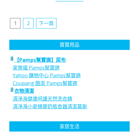
文
1
2
下一頁
章
分
寶寶用品
頁
【Pamps幫寶適】尿布
家樂福 Pamps幫寶適
Yahoo 購物中心 Pamps幫寶適
Coupang 酷澎 Pamps幫寶適
衣物清潔
清淨海健康呵護天然洗衣精
清淨海小麥精華奶瓶食器清潔慕斯
家居生活