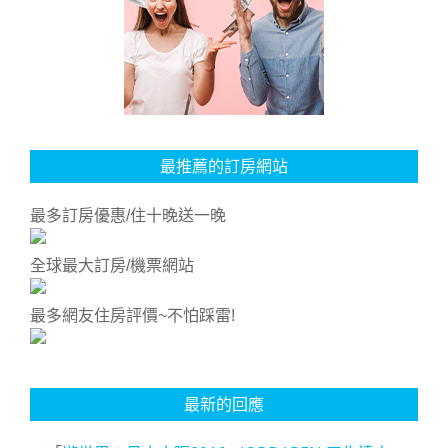
最推薦的訂房網站
最多訂房優惠/住十晚送一晚
全球最大訂房/機票網站
最多網友住房評價~不怕踩雷!
最新的回應