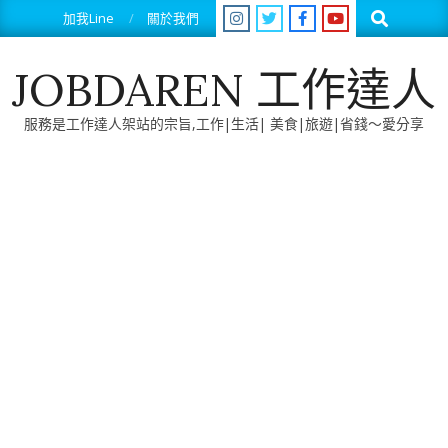
Skip
Search
加我Line
關於我們
to
content
JOBDAREN 工作達人
服務是工作達人架站的宗旨,工作|生活| 美食|旅遊|省錢～愛分享
Primary
Navigation
Menu