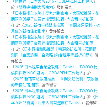
「
遊世界：日本大阪2016 - JOBDAREN 工作達人
」
於〈
關西機場到大阪南港
〉發佈留言
「
日本賞櫻全攻略｜從九州到東京 7 大區域推薦、花
期預測與親子自駕追櫻實測心得 (內含租車折扣碼)
-
」於〈
2025 新宿車站飯店推薦｜10 間交通便利、夜
景佳的新宿住宿指南
〉發佈留言
「
日本賞櫻全攻略｜從九州到東京 7 大區域推薦、花
期預測與親子自駕追櫻實測心得 (內含租車折扣碼)
-
」於〈
日本賞櫻熱點推薦｜精選必訪名所、花期預
測與「自駕追櫻」全攻略 (內含租車專屬折扣碼)
〉發
佈留言
「
2026 日本租車自駕全攻略：Tabirai、TOCOO 比
價與保險 NOC 避坑 - JOBDAREN 工作達人
」於
〈
2025 新宿車站飯店推薦｜10 間交通便利、夜景佳
的新宿住宿指南
〉發佈留言
「
2026 日本租車自駕全攻略：Tabirai、TOCOO 比
價與保險 NOC 避坑 - JOBDAREN 工作達人
」於〈
日
本九州F3自駕，租車人氣首選就在Tabirai
〉發佈留