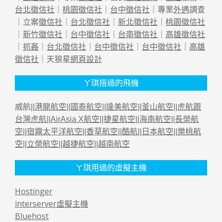
台北徵信社
｜
桃園徵信社
｜
台中徵信社
｜專業
外遇
調查
｜立案
徵信社
｜
台北徵信社
｜
新北徵信社
｜
桃園徵信社
｜
新竹徵信社
｜
台中徵信社
｜
台南徵信社
｜
高雄徵信社
｜
抓姦
｜
台北徵信社
｜
台中徵信社
｜
台中徵信社
｜
高雄
徵信社
｜天狼星
網頁設計
ㄚ琪搭過的飛機
威航||
港龍航空
||
國泰航空
||
達美航空
||
釜山航空
||
虎航跟
台灣虎航
||
AirAsia X航空
||
捷星航空
||
海南航空
||
長榮航
空
||
宿霧太平洋航空
||
香草航空
||
酷航
||
日本航空
||
樂桃航
空
||
立榮航空
||
越捷航空
||
越南航空
ㄚ琪用過的虛擬主機
Hostinger
interserver虛擬主機
Bluehost