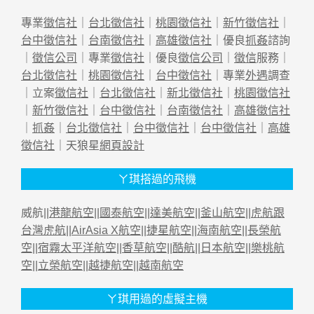
專業
徵信社
｜
台北徵信社
｜
桃園徵信社
｜
新竹徵信社
｜
台中徵信社
｜
台南徵信社
｜
高雄徵信社
｜優良
抓姦
諮詢
｜
徵信公司
｜專業
徵信社
｜優良
徵信公司
｜
徵信
服務｜
台北徵信社
｜
桃園徵信社
｜
台中徵信社
｜專業
外遇
調查
｜立案
徵信社
｜
台北徵信社
｜
新北徵信社
｜
桃園徵信社
｜
新竹徵信社
｜
台中徵信社
｜
台南徵信社
｜
高雄徵信社
｜
抓姦
｜
台北徵信社
｜
台中徵信社
｜
台中徵信社
｜
高雄
徵信社
｜天狼星
網頁設計
ㄚ琪搭過的飛機
威航||
港龍航空
||
國泰航空
||
達美航空
||
釜山航空
||
虎航跟
台灣虎航
||
AirAsia X航空
||
捷星航空
||
海南航空
||
長榮航
空
||
宿霧太平洋航空
||
香草航空
||
酷航
||
日本航空
||
樂桃航
空
||
立榮航空
||
越捷航空
||
越南航空
ㄚ琪用過的虛擬主機