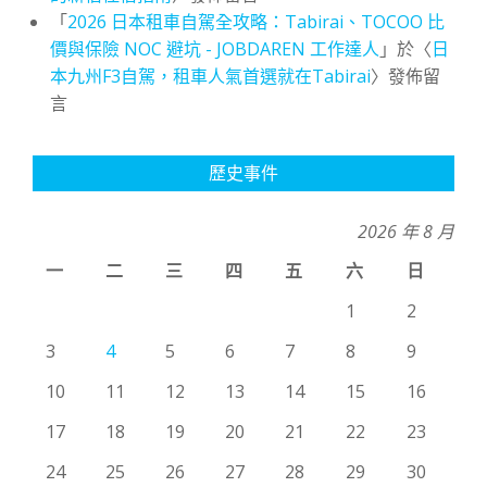
「
2026 日本租車自駕全攻略：Tabirai、TOCOO 比
價與保險 NOC 避坑 - JOBDAREN 工作達人
」於〈
日
本九州F3自駕，租車人氣首選就在Tabirai
〉發佈留
言
歷史事件
2026 年 8 月
一
二
三
四
五
六
日
1
2
3
4
5
6
7
8
9
10
11
12
13
14
15
16
17
18
19
20
21
22
23
24
25
26
27
28
29
30