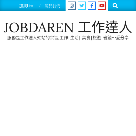
Skip
Search
加我Line
關於我們
to
content
JOBDAREN 工作達人
服務是工作達人架站的宗旨,工作|生活| 美食|旅遊|省錢～愛分享
Primary
Navigation
Menu