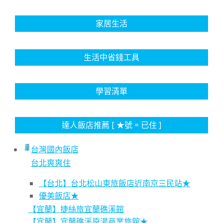
家居生活
生活中省錢工具
學習清單
達人飯店推薦 [ ★號 = 已住 ]
台灣國內飯店
台北爽爽住
【台北】台北松山東旅飯店近南京三民站★
優美飯店★
【宜蘭】捷絲旅宜蘭礁溪館
【宜蘭】宜蘭礁溪原湯商業旅館★