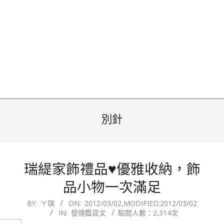
別針
瑞緹家飾禮品♥優雅收納，飾
品小物一次滿足
2012-
BY:
ㄚ琪
ON:
2012/03/02
,MODIFIED:
2012/03/02
IN:
發燒鑑貨文
點閱人數：2,314次
03-