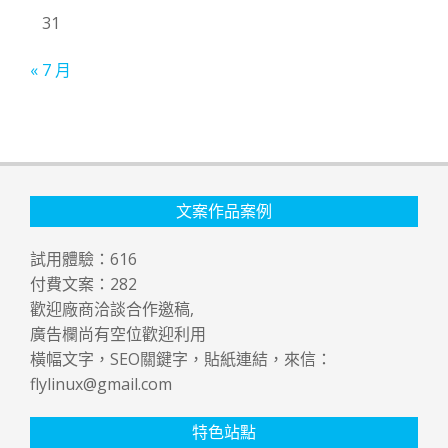
31
« 7 月
文案作品案例
試用體驗：
616
付費文案：
282
歡迎廠商洽談合作邀稿,
廣告欄尚有空位歡迎利用
橫幅文字，SEO關鍵字，貼紙連結，來信：
flylinux@gmail.com
特色站點