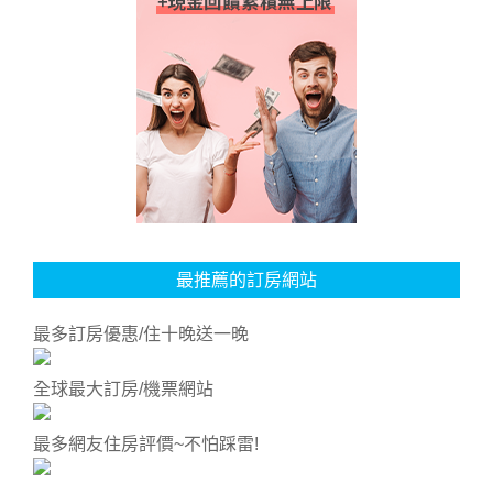
最推薦的訂房網站
最多訂房優惠/住十晚送一晚
全球最大訂房/機票網站
最多網友住房評價~不怕踩雷!