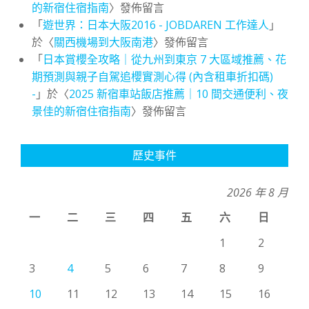
的新宿住宿指南
〉發佈留言
「
遊世界：日本大阪2016 - JOBDAREN 工作達人
」
於〈
關西機場到大阪南港
〉發佈留言
「
日本賞櫻全攻略｜從九州到東京 7 大區域推薦、花
期預測與親子自駕追櫻實測心得 (內含租車折扣碼)
-
」於〈
2025 新宿車站飯店推薦｜10 間交通便利、夜
景佳的新宿住宿指南
〉發佈留言
歷史事件
2026 年 8 月
一
二
三
四
五
六
日
1
2
3
4
5
6
7
8
9
10
11
12
13
14
15
16