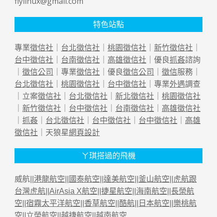
flylinux@gmail.com
特色站點
專業
徵信社
｜
台北徵信社
｜
桃園徵信社
｜
新竹徵信社
｜
台中徵信社
｜
台南徵信社
｜
高雄徵信社
｜優良
抓姦
諮詢
｜
徵信公司
｜專業
徵信社
｜優良
徵信公司
｜
徵信
服務｜
台北徵信社
｜
桃園徵信社
｜
台中徵信社
｜專業
外遇
調查
｜立案
徵信社
｜
台北徵信社
｜
新北徵信社
｜
桃園徵信社
｜
新竹徵信社
｜
台中徵信社
｜
台南徵信社
｜
高雄徵信社
｜
抓姦
｜
台北徵信社
｜
台中徵信社
｜
台中徵信社
｜
高雄
徵信社
｜天狼星
網頁設計
ㄚ琪搭過的飛機
威航||
港龍航空
||
國泰航空
||
達美航空
||
釜山航空
||
虎航跟
台灣虎航
||
AirAsia X航空
||
捷星航空
||
海南航空
||
長榮航
空
||
宿霧太平洋航空
||
香草航空
||
酷航
||
日本航空
||
樂桃航
空
||
立榮航空
||
越捷航空
||
越南航空