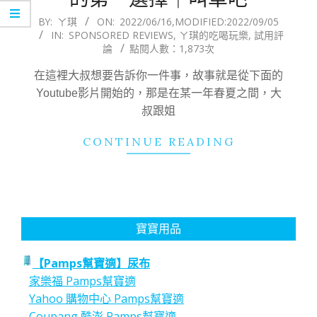
2022-
BY:
ㄚ琪
ON:
2022/06/16
,MODIFIED:
2022/09/05
IN:
SPONSORED REVIEWS
,
ㄚ琪的吃喝玩樂
,
試用評
06-
論
點閱人數：1,873次
16
在這裡大叔想要告訴你一件事，故事就是從下面的
Youtube影片開始的，那是在某一年春夏之間，大
叔跟姐
CONTINUE READING
寶寶用品
【Pamps幫寶適】尿布
家樂福 Pamps幫寶適
Yahoo 購物中心 Pamps幫寶適
Coupang 酷澎 Pamps幫寶適