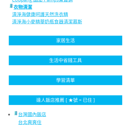
衣物清潔
清淨海健康呵護天然洗衣精
清淨海小麥精華奶瓶食器清潔慕斯
家居生活
生活中省錢工具
學習清單
達人飯店推薦 [ ★號 = 已住 ]
台灣國內飯店
台北爽爽住