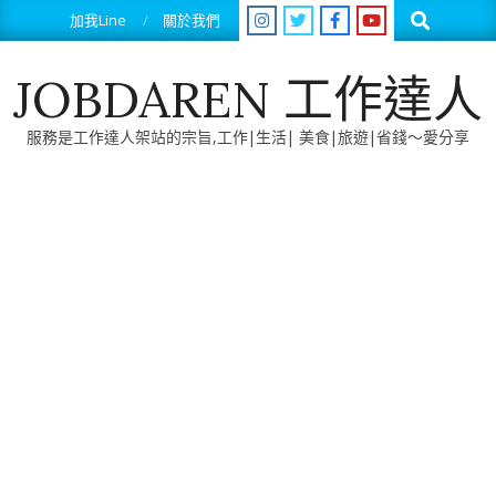
Skip
Search
加我Line
關於我們
to
content
JOBDAREN 工作達人
服務是工作達人架站的宗旨,工作|生活| 美食|旅遊|省錢～愛分享
Primary
Navigation
Menu