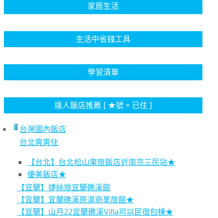
家居生活
生活中省錢工具
學習清單
達人飯店推薦 [ ★號 = 已住 ]
台灣國內飯店
台北爽爽住
【台北】台北松山東旅飯店近南京三民站★
優美飯店★
【宜蘭】捷絲旅宜蘭礁溪館
【宜蘭】宜蘭礁溪原湯商業旅館★
【宜蘭】山月22宜蘭礁溪Villa可以民宿包棟★