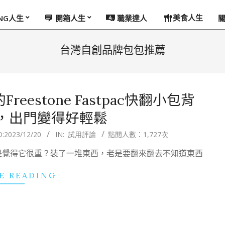
美食人生
ING人生
開箱人生
職業達人
台灣自創品牌包包推薦
estone Fastpac快翻小包背
，出門變得好輕鬆
D:
2023/12/20
IN:
試用評論
點閱人數：1,727次
是覺得它很重？裝了一堆東西，老是要翻來翻去不知道東西
E READING