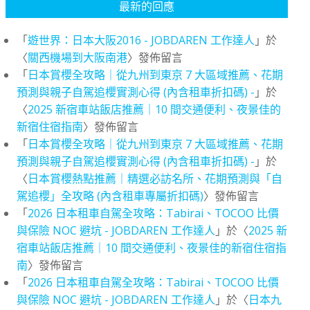
最新的回應
「
遊世界：日本大阪2016 - JOBDAREN 工作達人
」於
〈
關西機場到大阪南港
〉發佈留言
「
日本賞櫻全攻略｜從九州到東京 7 大區域推薦、花期
預測與親子自駕追櫻實測心得 (內含租車折扣碼) -
」於
〈
2025 新宿車站飯店推薦｜10 間交通便利、夜景佳的
新宿住宿指南
〉發佈留言
「
日本賞櫻全攻略｜從九州到東京 7 大區域推薦、花期
預測與親子自駕追櫻實測心得 (內含租車折扣碼) -
」於
〈
日本賞櫻熱點推薦｜精選必訪名所、花期預測與「自
駕追櫻」全攻略 (內含租車專屬折扣碼)
〉發佈留言
「
2026 日本租車自駕全攻略：Tabirai、TOCOO 比價
與保險 NOC 避坑 - JOBDAREN 工作達人
」於〈
2025 新
宿車站飯店推薦｜10 間交通便利、夜景佳的新宿住宿指
南
〉發佈留言
「
2026 日本租車自駕全攻略：Tabirai、TOCOO 比價
與保險 NOC 避坑 - JOBDAREN 工作達人
」於〈
日本九