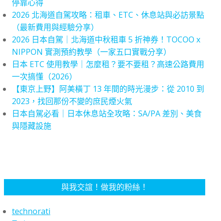
停靠心得
2026 北海道自駕攻略：租車、ETC、休息站與必訪景點
（最新費用與經驗分享）
2026 日本自駕｜北海道中秋租車 5 折神券！TOCOO x
NIPPON 實測預約教學（一家五口實戰分享）
日本 ETC 使用教學｜怎麼租？要不要租？高速公路費用
一次搞懂（2026）
【東京上野】阿美橫丁 13 年間的時光漫步：從 2010 到
2023，找回那份不變的庶民煙火氣
日本自駕必看｜日本休息站全攻略：SA/PA 差別、美食
與隱藏設施
與我交誼！做我的粉絲！
technorati