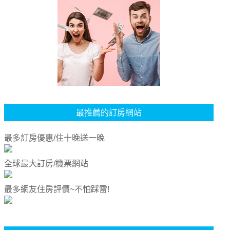
最推薦的訂房網站
最多訂房優惠/住十晚送一晚
全球最大訂房/機票網站
最多網友住房評價~不怕踩雷!