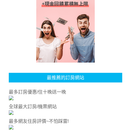
最推薦的訂房網站
最多訂房優惠/住十晚送一晚
全球最大訂房/機票網站
最多網友住房評價~不怕踩雷!