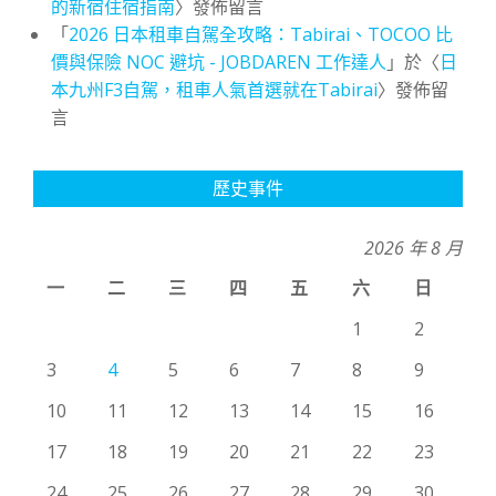
的新宿住宿指南
〉發佈留言
「
2026 日本租車自駕全攻略：Tabirai、TOCOO 比
價與保險 NOC 避坑 - JOBDAREN 工作達人
」於〈
日
本九州F3自駕，租車人氣首選就在Tabirai
〉發佈留
言
歷史事件
2026 年 8 月
一
二
三
四
五
六
日
1
2
3
4
5
6
7
8
9
10
11
12
13
14
15
16
17
18
19
20
21
22
23
24
25
26
27
28
29
30