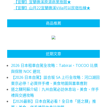
【宜蘭】宜蘭礁溪原湯商業旅館★
【宜蘭】山月22宜蘭礁溪Villa可以民宿包棟★
商品推薦
近期文章
2026 日本租車自駕全攻略：Tabirai、TOCOO 比價
與保險 NOC 避坑
【2026 日本自駕】談合坂 SA 上行全攻略：河口湖回
東京必停！必買伴手禮、美食地圖與塞車應對
道之驛阿蘇介紹｜九州自駕必訪休息站，美食、伴手
禮與交通攻略
【2026最新】日本自駕必看！全日本「道之驛」推