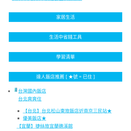
家居生活
生活中省錢工具
學習清單
達人飯店推薦 [ ★號 = 已住 ]
台灣國內飯店
台北爽爽住
【台北】台北松山東旅飯店近南京三民站★
優美飯店★
【宜蘭】捷絲旅宜蘭礁溪館