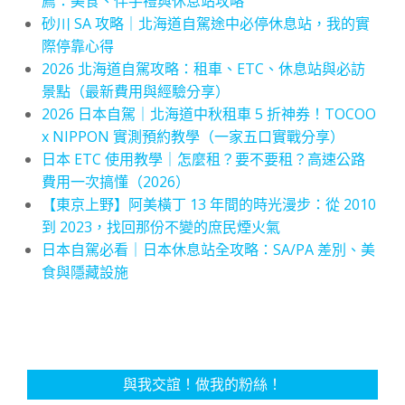
薦：美食、伴手禮與休息站攻略
砂川 SA 攻略｜北海道自駕途中必停休息站，我的實
際停靠心得
2026 北海道自駕攻略：租車、ETC、休息站與必訪
景點（最新費用與經驗分享）
2026 日本自駕｜北海道中秋租車 5 折神券！TOCOO
x NIPPON 實測預約教學（一家五口實戰分享）
日本 ETC 使用教學｜怎麼租？要不要租？高速公路
費用一次搞懂（2026）
【東京上野】阿美橫丁 13 年間的時光漫步：從 2010
到 2023，找回那份不變的庶民煙火氣
日本自駕必看｜日本休息站全攻略：SA/PA 差別、美
食與隱藏設施
與我交誼！做我的粉絲！