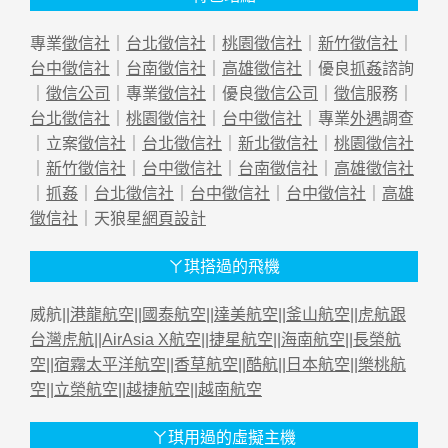
專業
徵信社
｜
台北徵信社
｜
桃園徵信社
｜
新竹徵信社
｜
台中徵信社
｜
台南徵信社
｜
高雄徵信社
｜優良
抓姦
諮詢
｜
徵信公司
｜專業
徵信社
｜優良
徵信公司
｜
徵信
服務｜
台北徵信社
｜
桃園徵信社
｜
台中徵信社
｜專業
外遇
調查
｜立案
徵信社
｜
台北徵信社
｜
新北徵信社
｜
桃園徵信社
｜
新竹徵信社
｜
台中徵信社
｜
台南徵信社
｜
高雄徵信社
｜
抓姦
｜
台北徵信社
｜
台中徵信社
｜
台中徵信社
｜
高雄
徵信社
｜天狼星
網頁設計
ㄚ琪搭過的飛機
威航||
港龍航空
||
國泰航空
||
達美航空
||
釜山航空
||
虎航跟
台灣虎航
||
AirAsia X航空
||
捷星航空
||
海南航空
||
長榮航
空
||
宿霧太平洋航空
||
香草航空
||
酷航
||
日本航空
||
樂桃航
空
||
立榮航空
||
越捷航空
||
越南航空
ㄚ琪用過的虛擬主機