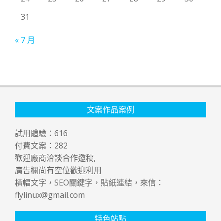
31
« 7 月
文案作品案例
試用體驗：
616
付費文案：
282
歡迎廠商洽談合作邀稿,
廣告欄尚有空位歡迎利用
橫幅文字，SEO關鍵字，貼紙連結，來信：
flylinux@gmail.com
特色站點