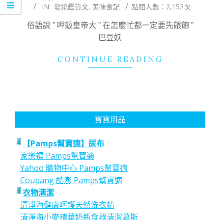
IN:
發燒鑑貨文
,
美味食記
點閱人數：2,152次
02-
01
俗語說 ” 呷飯皇帝大 ” 在怎麼忙都一定要先餵飽 ”
巴豆妖
CONTINUE READING
寶寶用品
【Pamps幫寶適】尿布
家樂福 Pamps幫寶適
Yahoo 購物中心 Pamps幫寶適
Coupang 酷澎 Pamps幫寶適
衣物清潔
清淨海健康呵護天然洗衣精
清淨海小麥精華奶瓶食器清潔慕斯