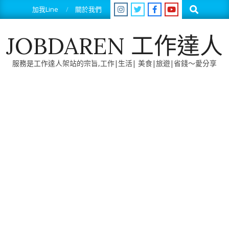
Skip
Search
加我Line
關於我們
to
content
JOBDAREN 工作達人
服務是工作達人架站的宗旨,工作|生活| 美食|旅遊|省錢～愛分享
Primary
Navigation
Menu