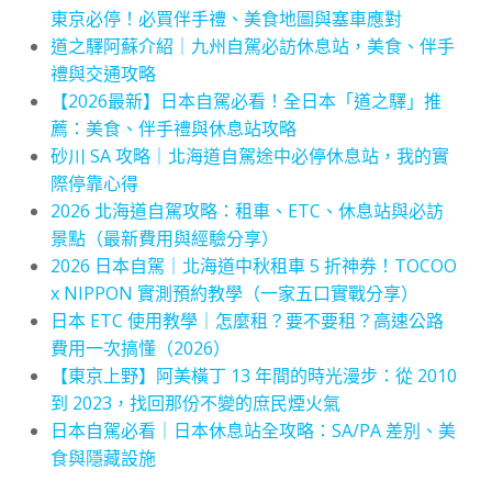
東京必停！必買伴手禮、美食地圖與塞車應對
道之驛阿蘇介紹｜九州自駕必訪休息站，美食、伴手
禮與交通攻略
【2026最新】日本自駕必看！全日本「道之驛」推
薦：美食、伴手禮與休息站攻略
砂川 SA 攻略｜北海道自駕途中必停休息站，我的實
際停靠心得
2026 北海道自駕攻略：租車、ETC、休息站與必訪
景點（最新費用與經驗分享）
2026 日本自駕｜北海道中秋租車 5 折神券！TOCOO
x NIPPON 實測預約教學（一家五口實戰分享）
日本 ETC 使用教學｜怎麼租？要不要租？高速公路
費用一次搞懂（2026）
【東京上野】阿美橫丁 13 年間的時光漫步：從 2010
到 2023，找回那份不變的庶民煙火氣
日本自駕必看｜日本休息站全攻略：SA/PA 差別、美
食與隱藏設施