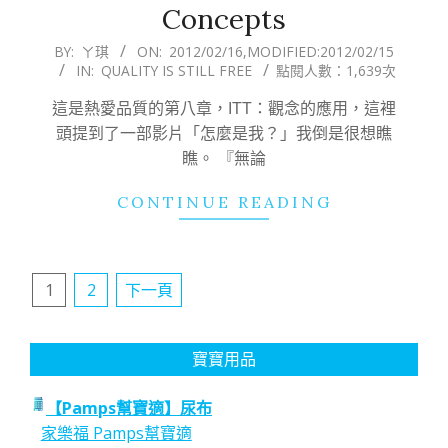
Concepts
2012-
BY:
ㄚ琪
ON:
2012/02/16
,MODIFIED:
2012/02/15
IN:
QUALITY IS STILL FREE
點閱人數：1,639次
02-
16
這是熱愛品質的第八章，ITT：觀念的應用，這裡
頭提到了一部影片「怎麼是我？」我倒是很想瞧
瞧。 『無論
CONTINUE READING
文
1
2
下一頁
章
分
寶寶用品
頁
【Pamps幫寶適】尿布
家樂福 Pamps幫寶適