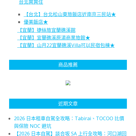
台北爽爽住
【台北】台北松山東旅飯店近南京三民站★
優美飯店★
【宜蘭】捷絲旅宜蘭礁溪館
【宜蘭】宜蘭礁溪原湯商業旅館★
【宜蘭】山月22宜蘭礁溪Villa可以民宿包棟★
商品推薦
近期文章
2026 日本租車自駕全攻略：Tabirai、TOCOO 比價
與保險 NOC 避坑
【2026 日本自駕】談合坂 SA 上行全攻略：河口湖回