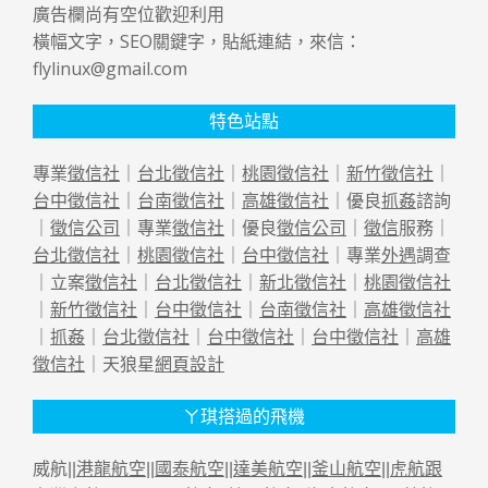
廣告欄尚有空位歡迎利用
橫幅文字，SEO關鍵字，貼紙連結，來信：
flylinux@gmail.com
特色站點
專業
徵信社
｜
台北徵信社
｜
桃園徵信社
｜
新竹徵信社
｜
台中徵信社
｜
台南徵信社
｜
高雄徵信社
｜優良
抓姦
諮詢
｜
徵信公司
｜專業
徵信社
｜優良
徵信公司
｜
徵信
服務｜
台北徵信社
｜
桃園徵信社
｜
台中徵信社
｜專業
外遇
調查
｜立案
徵信社
｜
台北徵信社
｜
新北徵信社
｜
桃園徵信社
｜
新竹徵信社
｜
台中徵信社
｜
台南徵信社
｜
高雄徵信社
｜
抓姦
｜
台北徵信社
｜
台中徵信社
｜
台中徵信社
｜
高雄
徵信社
｜天狼星
網頁設計
ㄚ琪搭過的飛機
威航||
港龍航空
||
國泰航空
||
達美航空
||
釜山航空
||
虎航跟