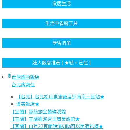
家居生活
生活中省錢工具
學習清單
達人飯店推薦 [ ★號 = 已住 ]
台灣國內飯店
台北爽爽住
【台北】台北松山東旅飯店近南京三民站★
優美飯店★
【宜蘭】捷絲旅宜蘭礁溪館
【宜蘭】宜蘭礁溪原湯商業旅館★
【宜蘭】山月22宜蘭礁溪Villa可以民宿包棟★