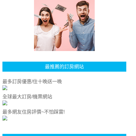
最推薦的訂房網站
最多訂房優惠/住十晚送一晚
全球最大訂房/機票網站
最多網友住房評價~不怕踩雷!