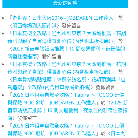
最新的回應
「
遊世界：日本大阪2016 - JOBDAREN 工作達人
」於
〈
關西機場到大阪南港
〉發佈留言
「
日本賞櫻全攻略｜從九州到東京 7 大區域推薦、花期
預測與親子自駕追櫻實測心得 (內含租車折扣碼) -
」於
〈
2025 新宿車站飯店推薦｜10 間交通便利、夜景佳的
新宿住宿指南
〉發佈留言
「
日本賞櫻全攻略｜從九州到東京 7 大區域推薦、花期
預測與親子自駕追櫻實測心得 (內含租車折扣碼) -
」於
〈
日本賞櫻熱點推薦｜精選必訪名所、花期預測與「自
駕追櫻」全攻略 (內含租車專屬折扣碼)
〉發佈留言
「
2026 日本租車自駕全攻略：Tabirai、TOCOO 比價
與保險 NOC 避坑 - JOBDAREN 工作達人
」於〈
2025 新
宿車站飯店推薦｜10 間交通便利、夜景佳的新宿住宿指
南
〉發佈留言
「
2026 日本租車自駕全攻略：Tabirai、TOCOO 比價
與保險 NOC 避坑 - JOBDAREN 工作達人
」於〈
日本九