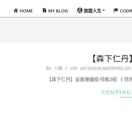
HOME
MY BLOG
旅遊人生
COD
Primary
Navigation
Menu
【森下仁丹
2013-
BY:
ㄚ琪
ON:
2013/03/20
,MODIFIED:
201
03-
【森下仁丹】益菌優纖組-特販3組 《 特別促銷-
20
CONTINU