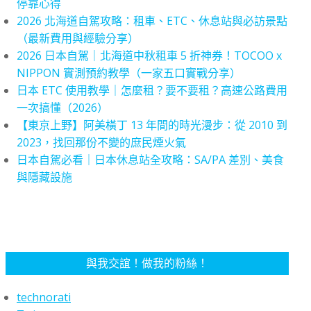
停靠心得
2026 北海道自駕攻略：租車、ETC、休息站與必訪景點
（最新費用與經驗分享）
2026 日本自駕｜北海道中秋租車 5 折神券！TOCOO x
NIPPON 實測預約教學（一家五口實戰分享）
日本 ETC 使用教學｜怎麼租？要不要租？高速公路費用
一次搞懂（2026）
【東京上野】阿美橫丁 13 年間的時光漫步：從 2010 到
2023，找回那份不變的庶民煙火氣
日本自駕必看｜日本休息站全攻略：SA/PA 差別、美食
與隱藏設施
與我交誼！做我的粉絲！
technorati