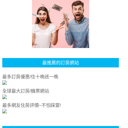
最推薦的訂房網站
最多訂房優惠/住十晚送一晚
全球最大訂房/機票網站
最多網友住房評價~不怕踩雷!