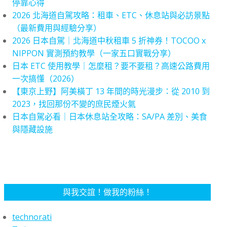
停靠心得
2026 北海道自駕攻略：租車、ETC、休息站與必訪景點
（最新費用與經驗分享）
2026 日本自駕｜北海道中秋租車 5 折神券！TOCOO x
NIPPON 實測預約教學（一家五口實戰分享）
日本 ETC 使用教學｜怎麼租？要不要租？高速公路費用
一次搞懂（2026）
【東京上野】阿美橫丁 13 年間的時光漫步：從 2010 到
2023，找回那份不變的庶民煙火氣
日本自駕必看｜日本休息站全攻略：SA/PA 差別、美食
與隱藏設施
與我交誼！做我的粉絲！
technorati