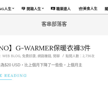
美食人生
ING人生
開箱人生
職業達人
客串部落客
NO】G-WARMER保暖衣褲3件
:
WEB BLOG
,
免費好康
,
網路賺錢
,
閒聊
點閱人數：2,736次
總共為$20 USD，比上個月下降了一些些，上個月主
E READING