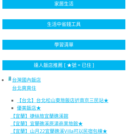
家居生活
生活中省錢工具
學習清單
達人飯店推薦 [ ★號 = 已住 ]
台灣國內飯店
台北爽爽住
【台北】台北松山東旅飯店近南京三民站★
優美飯店★
【宜蘭】捷絲旅宜蘭礁溪館
【宜蘭】宜蘭礁溪原湯商業旅館★
【宜蘭】山月22宜蘭礁溪Villa可以民宿包棟★