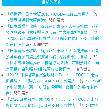
最新的回應
「
遊世界：日本大阪2016 - JOBDAREN 工作達人
」於
〈
關西機場到大阪南港
〉發佈留言
「
日本賞櫻全攻略｜從九州到東京 7 大區域推薦、花期
預測與親子自駕追櫻實測心得 (內含租車折扣碼) -
」於
〈
2025 新宿車站飯店推薦｜10 間交通便利、夜景佳的
新宿住宿指南
〉發佈留言
「
日本賞櫻全攻略｜從九州到東京 7 大區域推薦、花期
預測與親子自駕追櫻實測心得 (內含租車折扣碼) -
」於
〈
日本賞櫻熱點推薦｜精選必訪名所、花期預測與「自
駕追櫻」全攻略 (內含租車專屬折扣碼)
〉發佈留言
「
2026 日本租車自駕全攻略：Tabirai、TOCOO 比價
與保險 NOC 避坑 - JOBDAREN 工作達人
」於〈
2025 新
宿車站飯店推薦｜10 間交通便利、夜景佳的新宿住宿指
南
〉發佈留言
「
2026 日本租車自駕全攻略：Tabirai、TOCOO 比價
與保險 NOC 避坑 - JOBDAREN 工作達人
」於〈
日本九