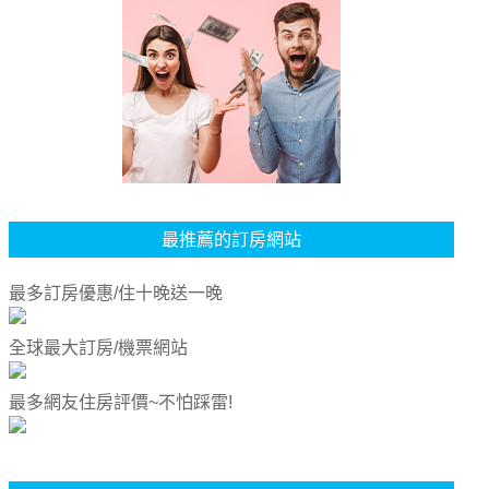
最推薦的訂房網站
最多訂房優惠/住十晚送一晚
全球最大訂房/機票網站
最多網友住房評價~不怕踩雷!