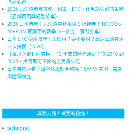
停靠心得
2026 北海道自駕攻略：租車、ETC、休息站與必訪景點
（最新費用與經驗分享）
2026 日本自駕｜北海道中秋租車 5 折神券！TOCOO x
NIPPON 實測預約教學（一家五口實戰分享）
日本 ETC 使用教學｜怎麼租？要不要租？高速公路費用
一次搞懂（2026）
【東京上野】阿美橫丁 13 年間的時光漫步：從 2010 到
2023，找回那份不變的庶民煙火氣
日本自駕必看｜日本休息站全攻略：SA/PA 差別、美食
與隱藏設施
與我交誼！做我的粉絲！
technorati