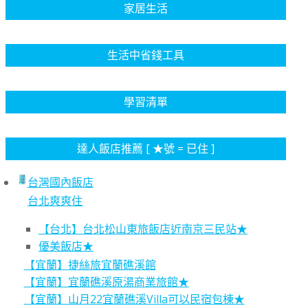
家居生活
生活中省錢工具
學習清單
達人飯店推薦 [ ★號 = 已住 ]
台灣國內飯店
台北爽爽住
【台北】台北松山東旅飯店近南京三民站★
優美飯店★
【宜蘭】捷絲旅宜蘭礁溪館
【宜蘭】宜蘭礁溪原湯商業旅館★
【宜蘭】山月22宜蘭礁溪Villa可以民宿包棟★