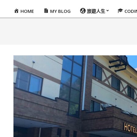
HOME
MY BLOG
旅遊人生
COD
Primary
Navigation
Menu