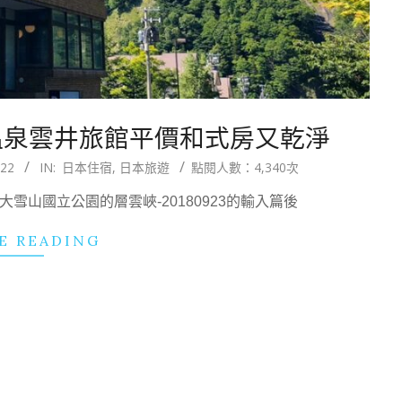
溫泉雲井旅館平價和式房又乾淨
/22
IN:
日本住宿
,
日本旅遊
點閱人數：4,340次
道大雪山國立公園的層雲峽-20180923的輸入篇後
E READING