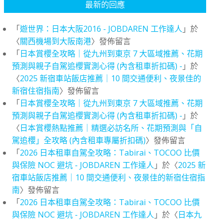
最新的回應
「
遊世界：日本大阪2016 - JOBDAREN 工作達人
」於
〈
關西機場到大阪南港
〉發佈留言
「
日本賞櫻全攻略｜從九州到東京 7 大區域推薦、花期
預測與親子自駕追櫻實測心得 (內含租車折扣碼) -
」於
〈
2025 新宿車站飯店推薦｜10 間交通便利、夜景佳的
新宿住宿指南
〉發佈留言
「
日本賞櫻全攻略｜從九州到東京 7 大區域推薦、花期
預測與親子自駕追櫻實測心得 (內含租車折扣碼) -
」於
〈
日本賞櫻熱點推薦｜精選必訪名所、花期預測與「自
駕追櫻」全攻略 (內含租車專屬折扣碼)
〉發佈留言
「
2026 日本租車自駕全攻略：Tabirai、TOCOO 比價
與保險 NOC 避坑 - JOBDAREN 工作達人
」於〈
2025 新
宿車站飯店推薦｜10 間交通便利、夜景佳的新宿住宿指
南
〉發佈留言
「
2026 日本租車自駕全攻略：Tabirai、TOCOO 比價
與保險 NOC 避坑 - JOBDAREN 工作達人
」於〈
日本九