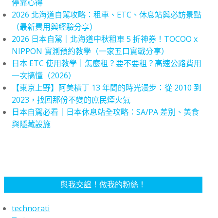
停靠心得
2026 北海道自駕攻略：租車、ETC、休息站與必訪景點
（最新費用與經驗分享）
2026 日本自駕｜北海道中秋租車 5 折神券！TOCOO x
NIPPON 實測預約教學（一家五口實戰分享）
日本 ETC 使用教學｜怎麼租？要不要租？高速公路費用
一次搞懂（2026）
【東京上野】阿美橫丁 13 年間的時光漫步：從 2010 到
2023，找回那份不變的庶民煙火氣
日本自駕必看｜日本休息站全攻略：SA/PA 差別、美食
與隱藏設施
與我交誼！做我的粉絲！
technorati