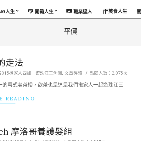
美食人生
ING人生
開箱人生
職業達人
平價
的走法
2015揪家人四加一遊珠江三角洲
,
文章導讀
點閱人數：2,075次
唯一的粵式老茶樓，飲茶也是這是我們揪家人一起遊珠江三
E READING
uch 摩洛哥養護髮組