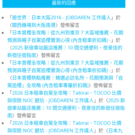
最新的回應
「
遊世界：日本大阪2016 - JOBDAREN 工作達人
」於
〈
關西機場到大阪南港
〉發佈留言
「
日本賞櫻全攻略｜從九州到東京 7 大區域推薦、花期
預測與親子自駕追櫻實測心得 (內含租車折扣碼) -
」於
〈
2025 新宿車站飯店推薦｜10 間交通便利、夜景佳的
新宿住宿指南
〉發佈留言
「
日本賞櫻全攻略｜從九州到東京 7 大區域推薦、花期
預測與親子自駕追櫻實測心得 (內含租車折扣碼) -
」於
〈
日本賞櫻熱點推薦｜精選必訪名所、花期預測與「自
駕追櫻」全攻略 (內含租車專屬折扣碼)
〉發佈留言
「
2026 日本租車自駕全攻略：Tabirai、TOCOO 比價
與保險 NOC 避坑 - JOBDAREN 工作達人
」於〈
2025 新
宿車站飯店推薦｜10 間交通便利、夜景佳的新宿住宿指
南
〉發佈留言
「
2026 日本租車自駕全攻略：Tabirai、TOCOO 比價
與保險 NOC 避坑 - JOBDAREN 工作達人
」於〈
日本九