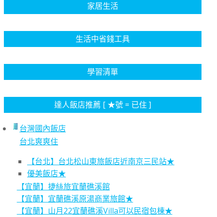
家居生活
生活中省錢工具
學習清單
達人飯店推薦 [ ★號 = 已住 ]
台灣國內飯店
台北爽爽住
【台北】台北松山東旅飯店近南京三民站★
優美飯店★
【宜蘭】捷絲旅宜蘭礁溪館
【宜蘭】宜蘭礁溪原湯商業旅館★
【宜蘭】山月22宜蘭礁溪Villa可以民宿包棟★