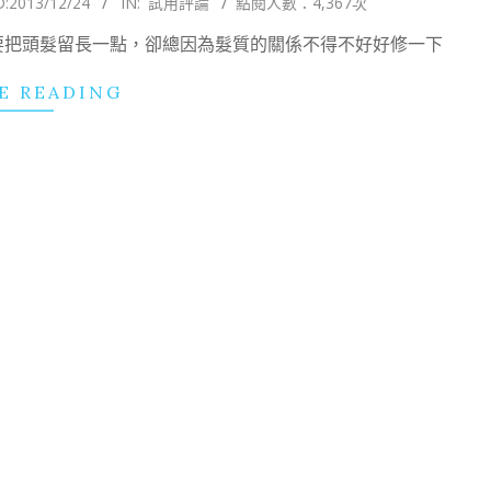
D:
2013/12/24
IN:
試用評論
點閱人數：4,367次
要把頭髮留長一點，卻總因為髮質的關係不得不好好修一下
E READING