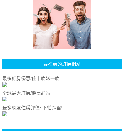
最推薦的訂房網站
最多訂房優惠/住十晚送一晚
全球最大訂房/機票網站
最多網友住房評價~不怕踩雷!