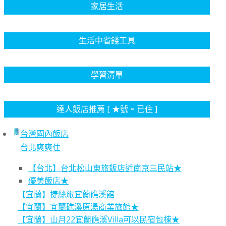
家居生活
生活中省錢工具
學習清單
達人飯店推薦 [ ★號 = 已住 ]
台灣國內飯店
台北爽爽住
【台北】台北松山東旅飯店近南京三民站★
優美飯店★
【宜蘭】捷絲旅宜蘭礁溪館
【宜蘭】宜蘭礁溪原湯商業旅館★
【宜蘭】山月22宜蘭礁溪Villa可以民宿包棟★