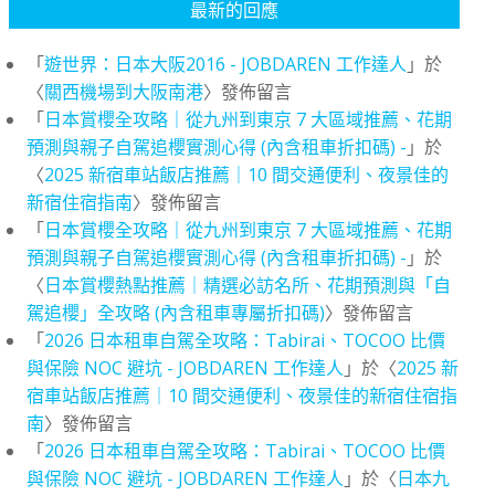
最新的回應
「
遊世界：日本大阪2016 - JOBDAREN 工作達人
」於
〈
關西機場到大阪南港
〉發佈留言
「
日本賞櫻全攻略｜從九州到東京 7 大區域推薦、花期
預測與親子自駕追櫻實測心得 (內含租車折扣碼) -
」於
〈
2025 新宿車站飯店推薦｜10 間交通便利、夜景佳的
新宿住宿指南
〉發佈留言
「
日本賞櫻全攻略｜從九州到東京 7 大區域推薦、花期
預測與親子自駕追櫻實測心得 (內含租車折扣碼) -
」於
〈
日本賞櫻熱點推薦｜精選必訪名所、花期預測與「自
駕追櫻」全攻略 (內含租車專屬折扣碼)
〉發佈留言
「
2026 日本租車自駕全攻略：Tabirai、TOCOO 比價
與保險 NOC 避坑 - JOBDAREN 工作達人
」於〈
2025 新
宿車站飯店推薦｜10 間交通便利、夜景佳的新宿住宿指
南
〉發佈留言
「
2026 日本租車自駕全攻略：Tabirai、TOCOO 比價
與保險 NOC 避坑 - JOBDAREN 工作達人
」於〈
日本九