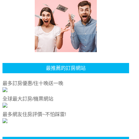
最推薦的訂房網站
最多訂房優惠/住十晚送一晚
全球最大訂房/機票網站
最多網友住房評價~不怕踩雷!