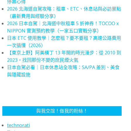
停靠心得
2026 北海道自駕攻略：租車、ETC、休息站與必訪景點
（最新費用與經驗分享）
2026 日本自駕｜北海道中秋租車 5 折神券！TOCOO x
NIPPON 實測預約教學（一家五口實戰分享）
日本 ETC 使用教學｜怎麼租？要不要租？高速公路費用
一次搞懂（2026）
【東京上野】阿美橫丁 13 年間的時光漫步：從 2010 到
2023，找回那份不變的庶民煙火氣
日本自駕必看｜日本休息站全攻略：SA/PA 差別、美食
與隱藏設施
與我交誼！做我的粉絲！
technorati