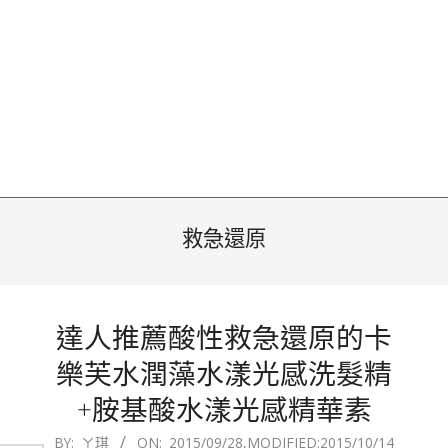
救急還原
達人推薦酸性救急還原的卡
樂芙水潤藻水漾光感洗髮精
+胺基酸水漾光感精華素
2015-
BY:
ㄚ琪
ON:
2015/09/28
,MODIFIED:
2015/10/14