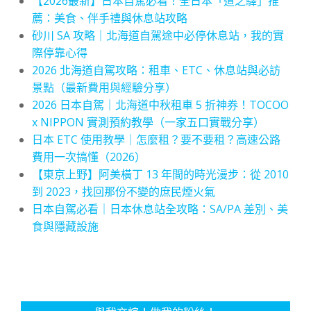
【2026最新】日本自駕必看！全日本「道之驛」推
薦：美食、伴手禮與休息站攻略
砂川 SA 攻略｜北海道自駕途中必停休息站，我的實
際停靠心得
2026 北海道自駕攻略：租車、ETC、休息站與必訪
景點（最新費用與經驗分享）
2026 日本自駕｜北海道中秋租車 5 折神券！TOCOO
x NIPPON 實測預約教學（一家五口實戰分享）
日本 ETC 使用教學｜怎麼租？要不要租？高速公路
費用一次搞懂（2026）
【東京上野】阿美橫丁 13 年間的時光漫步：從 2010
到 2023，找回那份不變的庶民煙火氣
日本自駕必看｜日本休息站全攻略：SA/PA 差別、美
食與隱藏設施