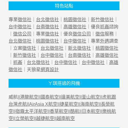
特色站點
專業
徵信社
｜
台北徵信社
｜
桃園徵信社
｜
新竹徵信社
｜
台中徵信社
｜
台南徵信社
｜
高雄徵信社
｜優良
抓姦
諮詢
｜
徵信公司
｜專業
徵信社
｜優良
徵信公司
｜
徵信
服務｜
台北徵信社
｜
桃園徵信社
｜
台中徵信社
｜專業
外遇
調查
｜立案
徵信社
｜
台北徵信社
｜
新北徵信社
｜
桃園徵信社
｜
新竹徵信社
｜
台中徵信社
｜
台南徵信社
｜
高雄徵信社
｜
抓姦
｜
台北徵信社
｜
台中徵信社
｜
台中徵信社
｜
高雄
徵信社
｜天狼星
網頁設計
ㄚ琪搭過的飛機
威航||
港龍航空
||
國泰航空
||
達美航空
||
釜山航空
||
虎航跟
台灣虎航
||
AirAsia X航空
||
捷星航空
||
海南航空
||
長榮航
空
||
宿霧太平洋航空
||
香草航空
||
酷航
||
日本航空
||
樂桃航
空
||
立榮航空
||
越捷航空
||
越南航空