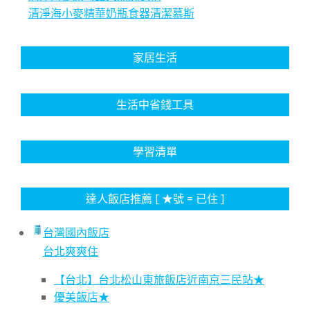
清淨海小麥精華奶瓶食器清潔慕斯
家居生活
生活中省錢工具
學習清單
達人飯店推薦 [ ★號 = 已住 ]
台灣國內飯店
台北爽爽住
【台北】台北松山東旅飯店近南京三民站★
優美飯店★