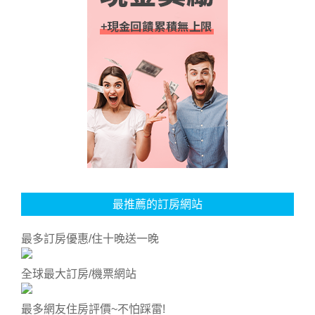
最推薦的訂房網站
最多訂房優惠/住十晚送一晚
全球最大訂房/機票網站
最多網友住房評價~不怕踩雷!