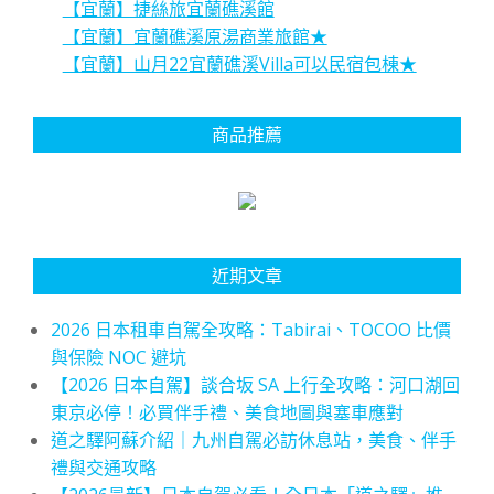
【宜蘭】捷絲旅宜蘭礁溪館
【宜蘭】宜蘭礁溪原湯商業旅館★
【宜蘭】山月22宜蘭礁溪Villa可以民宿包棟★
商品推薦
近期文章
2026 日本租車自駕全攻略：Tabirai、TOCOO 比價
與保險 NOC 避坑
【2026 日本自駕】談合坂 SA 上行全攻略：河口湖回
東京必停！必買伴手禮、美食地圖與塞車應對
道之驛阿蘇介紹｜九州自駕必訪休息站，美食、伴手
禮與交通攻略