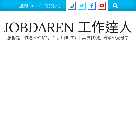
Skip
Search
加我Line
關於我們
to
content
JOBDAREN 工作達人
服務是工作達人架站的宗旨,工作|生活| 美食|旅遊|省錢～愛分享
Primary
Navigation
Menu