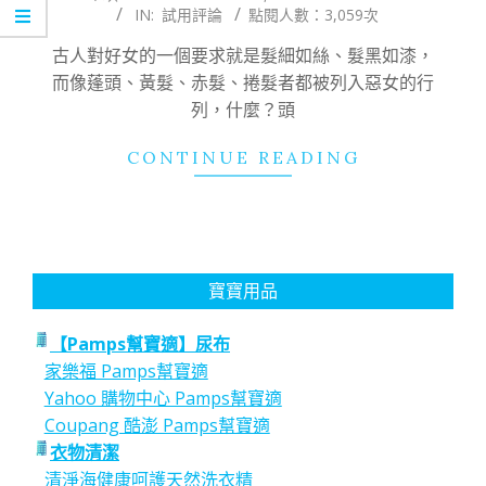
IN:
試用評論
點閱人數：3,059次
09-
28
古人對好女的一個要求就是髮細如絲、髮黑如漆，
而像蓬頭、黃髮、赤髮、捲髮者都被列入惡女的行
列，什麼？頭
CONTINUE READING
寶寶用品
【Pamps幫寶適】尿布
家樂福 Pamps幫寶適
Yahoo 購物中心 Pamps幫寶適
Coupang 酷澎 Pamps幫寶適
衣物清潔
清淨海健康呵護天然洗衣精