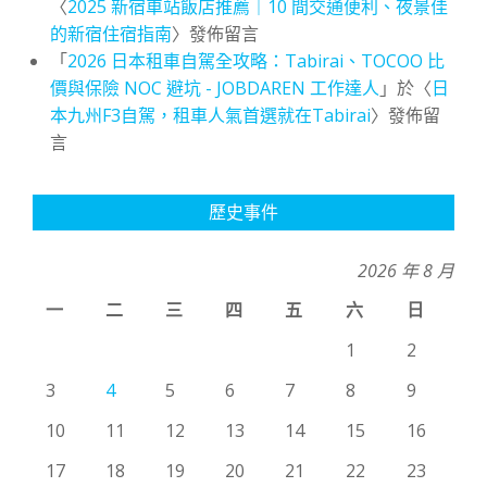
〈
2025 新宿車站飯店推薦｜10 間交通便利、夜景佳
的新宿住宿指南
〉發佈留言
「
2026 日本租車自駕全攻略：Tabirai、TOCOO 比
價與保險 NOC 避坑 - JOBDAREN 工作達人
」於〈
日
本九州F3自駕，租車人氣首選就在Tabirai
〉發佈留
言
歷史事件
2026 年 8 月
一
二
三
四
五
六
日
1
2
3
4
5
6
7
8
9
10
11
12
13
14
15
16
17
18
19
20
21
22
23