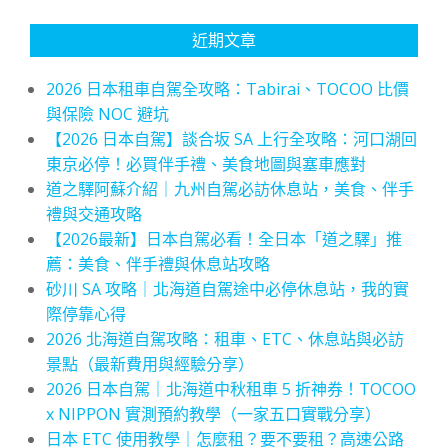
近期文章
2026 日本租車自駕全攻略：Tabirai、TOCOO 比價
與保險 NOC 避坑
【2026 日本自駕】談合坂 SA 上行全攻略：河口湖回
東京必停！必買伴手禮、美食地圖與塞車應對
道之驛阿蘇介紹｜九州自駕必訪休息站，美食、伴手
禮與交通攻略
【2026最新】日本自駕必看！全日本「道之驛」推
薦：美食、伴手禮與休息站攻略
砂川 SA 攻略｜北海道自駕途中必停休息站，我的實
際停靠心得
2026 北海道自駕攻略：租車、ETC、休息站與必訪
景點（最新費用與經驗分享）
2026 日本自駕｜北海道中秋租車 5 折神券！TOCOO
x NIPPON 實測預約教學（一家五口實戰分享）
日本 ETC 使用教學｜怎麼租？要不要租？高速公路