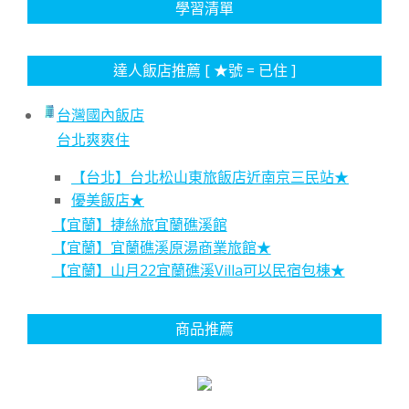
學習清單
達人飯店推薦 [ ★號 = 已住 ]
台灣國內飯店
台北爽爽住
【台北】台北松山東旅飯店近南京三民站★
優美飯店★
【宜蘭】捷絲旅宜蘭礁溪館
【宜蘭】宜蘭礁溪原湯商業旅館★
【宜蘭】山月22宜蘭礁溪Villa可以民宿包棟★
商品推薦