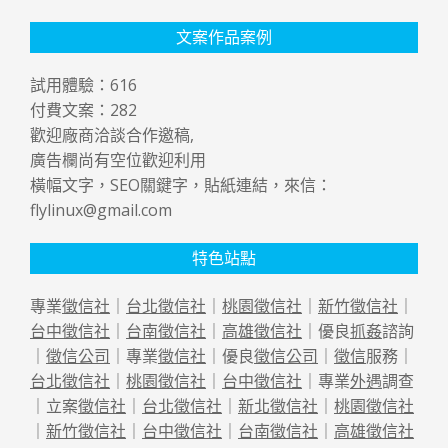
文案作品案例
試用體驗：
616
付費文案：
282
歡迎廠商洽談合作邀稿,
廣告欄尚有空位歡迎利用
橫幅文字，SEO關鍵字，貼紙連結，來信：
flylinux@gmail.com
特色站點
專業
徵信社
｜
台北徵信社
｜
桃園徵信社
｜
新竹徵信社
｜
台中徵信社
｜
台南徵信社
｜
高雄徵信社
｜優良
抓姦
諮詢
｜
徵信公司
｜專業
徵信社
｜優良
徵信公司
｜
徵信
服務｜
台北徵信社
｜
桃園徵信社
｜
台中徵信社
｜專業
外遇
調查
｜立案
徵信社
｜
台北徵信社
｜
新北徵信社
｜
桃園徵信社
｜
新竹徵信社
｜
台中徵信社
｜
台南徵信社
｜
高雄徵信社