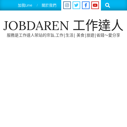
Skip
Search
加我Line
關於我們
to
content
JOBDAREN 工作達人
服務是工作達人架站的宗旨,工作|生活| 美食|旅遊|省錢～愛分享
Primary
Navigation
Menu