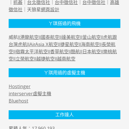
｜
抓姦
｜
台北徵信社
｜
台中徵信社
｜
台中徵信社
｜
高雄
徵信社
｜天狼星
網頁設計
ㄚ琪搭過的飛機
威航||
港龍航空
||
國泰航空
||
達美航空
||
釜山航空
||
虎航跟
台灣虎航
||
AirAsia X航空
||
捷星航空
||
海南航空
||
長榮航
空
||
宿霧太平洋航空
||
香草航空
||
酷航
||
日本航空
||
樂桃航
空
||
立榮航空
||
越捷航空
||
越南航空
ㄚ琪用過的虛擬主機
Hostinger
interserver虛擬主機
Bluehost
工作達人
累積人氣：17,960,193