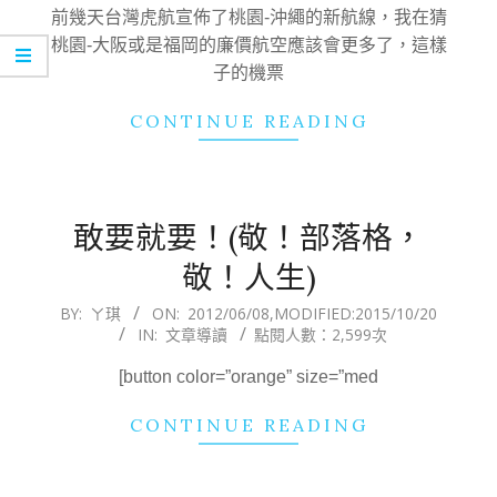
07
前幾天台灣虎航宣佈了桃園-沖繩的新航線，我在猜
桃園-大阪或是福岡的廉價航空應該會更多了，這樣
子的機票
CONTINUE READING
敢要就要！(敬！部落格，
敬！人生)
2012-
BY:
ㄚ琪
ON:
2012/06/08
,MODIFIED:
2015/10/20
IN:
文章導讀
點閱人數：2,599次
06-
08
[button color=”orange” size=”med
CONTINUE READING