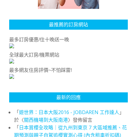
最推薦的訂房網站
最多訂房優惠/住十晚送一晚
全球最大訂房/機票網站
最多網友住房評價~不怕踩雷!
最新的回應
「
遊世界：日本大阪2016 - JOBDAREN 工作達人
」
於〈
關西機場到大阪南港
〉發佈留言
「
日本賞櫻全攻略｜從九州到東京 7 大區域推薦、花
期預測與親子自駕追櫻實測心得 (內含租車折扣碼)