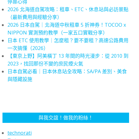
停靠心得
2026 北海道自駕攻略：租車、ETC、休息站與必訪景點
（最新費用與經驗分享）
2026 日本自駕｜北海道中秋租車 5 折神券！TOCOO x
NIPPON 實測預約教學（一家五口實戰分享）
日本 ETC 使用教學｜怎麼租？要不要租？高速公路費用
一次搞懂（2026）
【東京上野】阿美橫丁 13 年間的時光漫步：從 2010 到
2023，找回那份不變的庶民煙火氣
日本自駕必看｜日本休息站全攻略：SA/PA 差別、美食
與隱藏設施
與我交誼！做我的粉絲！
technorati