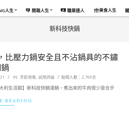
美食人生
ING人生
開箱人生
職業達人
新科技快鍋
，比壓力鍋安全且不沾鍋具的不鏽
鋼鍋
/21
IN:
烹飪用餐
,
試用評論
點閱人數：2,769次
義大利生活館】新科技快鍋湯鍋，煮出來的牛肉很少是合乎
E READING