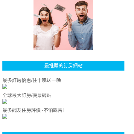
最推薦的訂房網站
最多訂房優惠/住十晚送一晚
全球最大訂房/機票網站
最多網友住房評價~不怕踩雷!