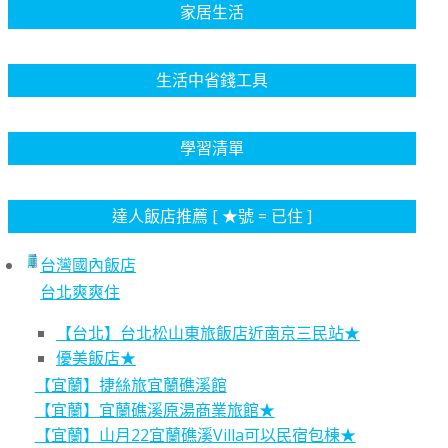
家居生活
生活中省錢工具
學習清單
達人飯店推薦 [ ★號 = 已住 ]
台灣國內飯店
台北爽爽住
【台北】台北松山東旅飯店近南京三民站★
優美飯店★
【宜蘭】捷絲旅宜蘭礁溪館
【宜蘭】宜蘭礁溪原湯商業旅館★
【宜蘭】山月22宜蘭礁溪Villa可以民宿包棟★