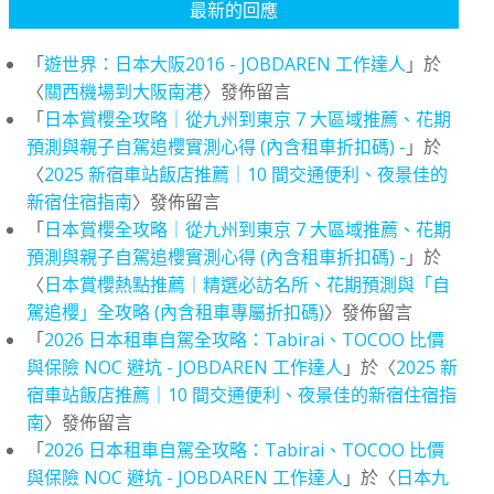
最新的回應
「
遊世界：日本大阪2016 - JOBDAREN 工作達人
」於
〈
關西機場到大阪南港
〉發佈留言
「
日本賞櫻全攻略｜從九州到東京 7 大區域推薦、花期
預測與親子自駕追櫻實測心得 (內含租車折扣碼) -
」於
〈
2025 新宿車站飯店推薦｜10 間交通便利、夜景佳的
新宿住宿指南
〉發佈留言
「
日本賞櫻全攻略｜從九州到東京 7 大區域推薦、花期
預測與親子自駕追櫻實測心得 (內含租車折扣碼) -
」於
〈
日本賞櫻熱點推薦｜精選必訪名所、花期預測與「自
駕追櫻」全攻略 (內含租車專屬折扣碼)
〉發佈留言
「
2026 日本租車自駕全攻略：Tabirai、TOCOO 比價
與保險 NOC 避坑 - JOBDAREN 工作達人
」於〈
2025 新
宿車站飯店推薦｜10 間交通便利、夜景佳的新宿住宿指
南
〉發佈留言
「
2026 日本租車自駕全攻略：Tabirai、TOCOO 比價
與保險 NOC 避坑 - JOBDAREN 工作達人
」於〈
日本九