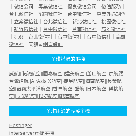
｜
徵信公司
｜專業
徵信社
｜優良
徵信公司
｜
徵信
服務｜
台北徵信社
｜
桃園徵信社
｜
台中徵信社
｜專業
外遇
調查
｜立案
徵信社
｜
台北徵信社
｜
新北徵信社
｜
桃園徵信社
｜
新竹徵信社
｜
台中徵信社
｜
台南徵信社
｜
高雄徵信社
｜
抓姦
｜
台北徵信社
｜
台中徵信社
｜
台中徵信社
｜
高雄
徵信社
｜天狼星
網頁設計
ㄚ琪搭過的飛機
威航||
港龍航空
||
國泰航空
||
達美航空
||
釜山航空
||
虎航跟
台灣虎航
||
AirAsia X航空
||
捷星航空
||
海南航空
||
長榮航
空
||
宿霧太平洋航空
||
香草航空
||
酷航
||
日本航空
||
樂桃航
空
||
立榮航空
||
越捷航空
||
越南航空
ㄚ琪用過的虛擬主機
Hostinger
interserver虛擬主機