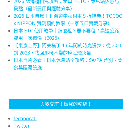
2026 北海道自駕攻略：租車、ETC、休息站與必訪
景點（最新費用與經驗分享）
2026 日本自駕｜北海道中秋租車 5 折神券！TOCOO
x NIPPON 實測預約教學（一家五口實戰分享）
日本 ETC 使用教學｜怎麼租？要不要租？高速公路
費用一次搞懂（2026）
【東京上野】阿美橫丁 13 年間的時光漫步：從 2010
到 2023，找回那份不變的庶民煙火氣
日本自駕必看｜日本休息站全攻略：SA/PA 差別、美
食與隱藏設施
與我交誼！做我的粉絲！
technorati
Twitter