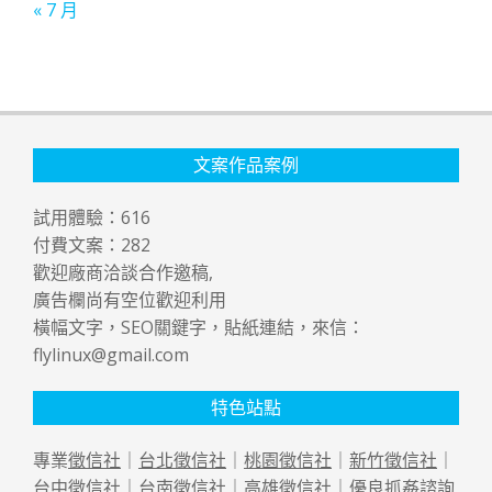
« 7 月
文案作品案例
試用體驗：
616
付費文案：
282
歡迎廠商洽談合作邀稿,
廣告欄尚有空位歡迎利用
橫幅文字，SEO關鍵字，貼紙連結，來信：
flylinux@gmail.com
特色站點
專業
徵信社
｜
台北徵信社
｜
桃園徵信社
｜
新竹徵信社
｜
台中徵信社
｜
台南徵信社
｜
高雄徵信社
｜優良
抓姦
諮詢