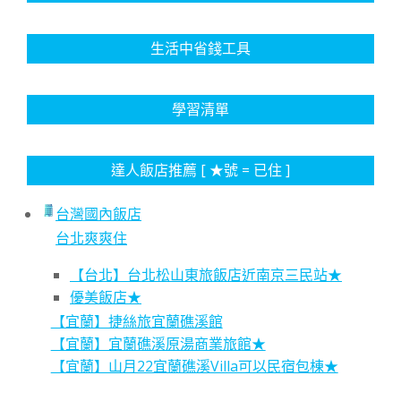
生活中省錢工具
學習清單
達人飯店推薦 [ ★號 = 已住 ]
台灣國內飯店
台北爽爽住
【台北】台北松山東旅飯店近南京三民站★
優美飯店★
【宜蘭】捷絲旅宜蘭礁溪館
【宜蘭】宜蘭礁溪原湯商業旅館★
【宜蘭】山月22宜蘭礁溪Villa可以民宿包棟★