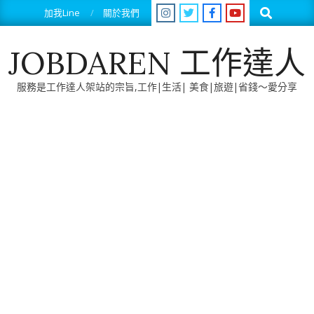
Skip
Search
加我Line
關於我們
to
content
JOBDAREN 工作達人
服務是工作達人架站的宗旨,工作|生活| 美食|旅遊|省錢～愛分享
Primary
Navigation
Menu