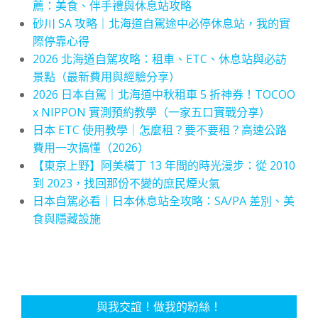
薦：美食、伴手禮與休息站攻略
砂川 SA 攻略｜北海道自駕途中必停休息站，我的實
際停靠心得
2026 北海道自駕攻略：租車、ETC、休息站與必訪
景點（最新費用與經驗分享）
2026 日本自駕｜北海道中秋租車 5 折神券！TOCOO
x NIPPON 實測預約教學（一家五口實戰分享）
日本 ETC 使用教學｜怎麼租？要不要租？高速公路
費用一次搞懂（2026）
【東京上野】阿美橫丁 13 年間的時光漫步：從 2010
到 2023，找回那份不變的庶民煙火氣
日本自駕必看｜日本休息站全攻略：SA/PA 差別、美
食與隱藏設施
與我交誼！做我的粉絲！