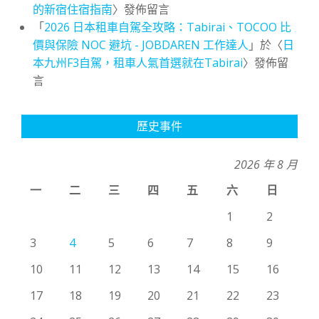
的新宿住宿指南
〉發佈留言
「
2026 日本租車自駕全攻略：Tabirai、TOCOO 比
價與保險 NOC 避坑 - JOBDAREN 工作達人
」於〈
日
本九州F3自駕，租車人氣首選就在Tabirai
〉發佈留
言
歷史事件
2026 年 8 月
一
二
三
四
五
六
日
1
2
3
4
5
6
7
8
9
10
11
12
13
14
15
16
17
18
19
20
21
22
23