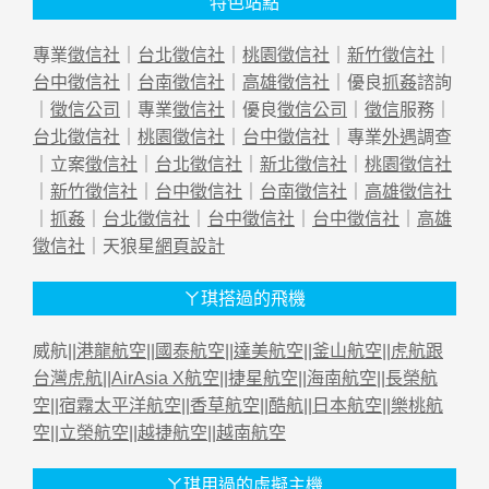
特色站點
專業
徵信社
｜
台北徵信社
｜
桃園徵信社
｜
新竹徵信社
｜
台中徵信社
｜
台南徵信社
｜
高雄徵信社
｜優良
抓姦
諮詢
｜
徵信公司
｜專業
徵信社
｜優良
徵信公司
｜
徵信
服務｜
台北徵信社
｜
桃園徵信社
｜
台中徵信社
｜專業
外遇
調查
｜立案
徵信社
｜
台北徵信社
｜
新北徵信社
｜
桃園徵信社
｜
新竹徵信社
｜
台中徵信社
｜
台南徵信社
｜
高雄徵信社
｜
抓姦
｜
台北徵信社
｜
台中徵信社
｜
台中徵信社
｜
高雄
徵信社
｜天狼星
網頁設計
ㄚ琪搭過的飛機
威航||
港龍航空
||
國泰航空
||
達美航空
||
釜山航空
||
虎航跟
台灣虎航
||
AirAsia X航空
||
捷星航空
||
海南航空
||
長榮航
空
||
宿霧太平洋航空
||
香草航空
||
酷航
||
日本航空
||
樂桃航
空
||
立榮航空
||
越捷航空
||
越南航空
ㄚ琪用過的虛擬主機