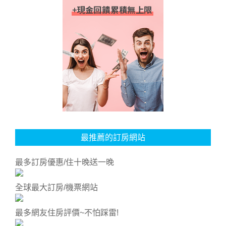
最推薦的訂房網站
最多訂房優惠/住十晚送一晚
全球最大訂房/機票網站
最多網友住房評價~不怕踩雷!