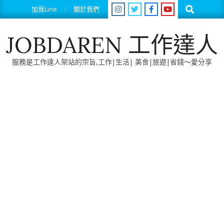
Skip
Search
加我Line
關於我們
to
content
JOBDAREN 工作達人
服務是工作達人架站的宗旨,工作|生活| 美食|旅遊|省錢～愛分享
Primary
Navigation
Menu