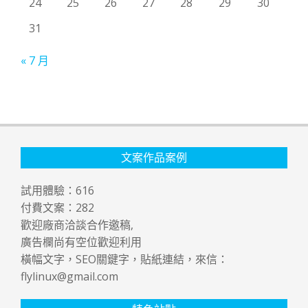
24
25
26
27
28
29
30
31
« 7 月
文案作品案例
試用體驗：
616
付費文案：
282
歡迎廠商洽談合作邀稿,
廣告欄尚有空位歡迎利用
橫幅文字，SEO關鍵字，貼紙連結，來信：
flylinux@gmail.com