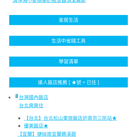
清淨海小麥精華奶瓶食器清潔慕斯
家居生活
生活中省錢工具
學習清單
達人飯店推薦 [ ★號 = 已住 ]
台灣國內飯店
台北爽爽住
【台北】台北松山東旅飯店近南京三民站★
優美飯店★
【宜蘭】捷絲旅宜蘭礁溪館