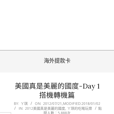
海外提款卡
美國真是美麗的國度-Day 1
搭機轉機篇
2012-
BY:
ㄚ琪
ON:
2012/07/21
,MODIFIED:
2018/01/02
IN:
2012美國真是美麗的國度
,
ㄚ琪的吃喝玩樂
點
07-
閱人數：5,888次