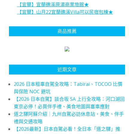
【宜蘭】宜蘭礁溪原湯商業旅館★
【宜蘭】山月22宜蘭礁溪Villa可以民宿包棟★
商品推薦
近期文章
2026 日本租車自駕全攻略：Tabirai、TOCOO 比價
與保險 NOC 避坑
【2026 日本自駕】談合坂 SA 上行全攻略：河口湖回
東京必停！必買伴手禮、美食地圖與塞車應對
道之驛阿蘇介紹｜九州自駕必訪休息站，美食、伴手
禮與交通攻略
【2026最新】日本自駕必看！全日本「道之驛」推