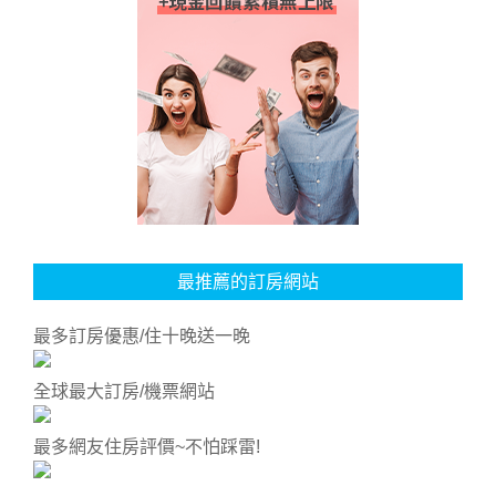
最推薦的訂房網站
最多訂房優惠/住十晚送一晚
全球最大訂房/機票網站
最多網友住房評價~不怕踩雷!