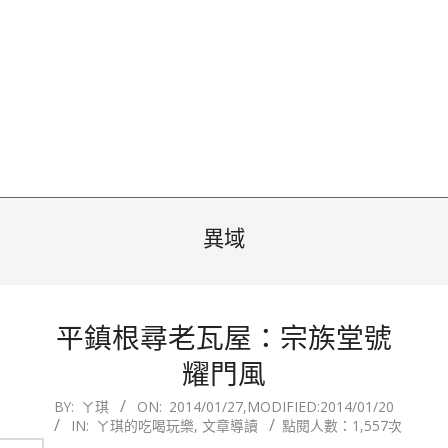
異域
平鎮根尋老瓦屋：宗族堂號
耀門風
2014-
BY:
ㄚ琪
ON:
2014/01/27
,MODIFIED:
2014/01/20
IN:
ㄚ琪的吃喝玩樂
,
文章導讀
點閱人數：1,557次
01-