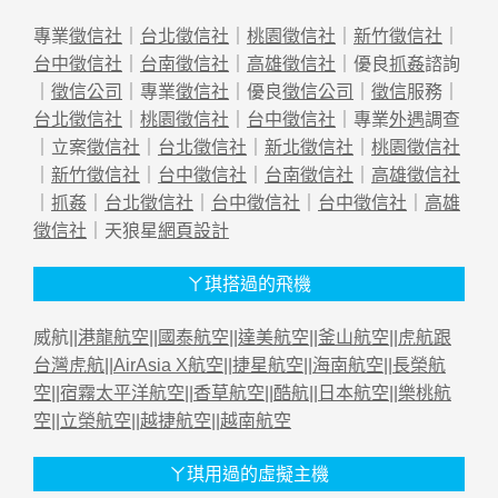
專業
徵信社
｜
台北徵信社
｜
桃園徵信社
｜
新竹徵信社
｜
台中徵信社
｜
台南徵信社
｜
高雄徵信社
｜優良
抓姦
諮詢
｜
徵信公司
｜專業
徵信社
｜優良
徵信公司
｜
徵信
服務｜
台北徵信社
｜
桃園徵信社
｜
台中徵信社
｜專業
外遇
調查
｜立案
徵信社
｜
台北徵信社
｜
新北徵信社
｜
桃園徵信社
｜
新竹徵信社
｜
台中徵信社
｜
台南徵信社
｜
高雄徵信社
｜
抓姦
｜
台北徵信社
｜
台中徵信社
｜
台中徵信社
｜
高雄
徵信社
｜天狼星
網頁設計
ㄚ琪搭過的飛機
威航||
港龍航空
||
國泰航空
||
達美航空
||
釜山航空
||
虎航跟
台灣虎航
||
AirAsia X航空
||
捷星航空
||
海南航空
||
長榮航
空
||
宿霧太平洋航空
||
香草航空
||
酷航
||
日本航空
||
樂桃航
空
||
立榮航空
||
越捷航空
||
越南航空
ㄚ琪用過的虛擬主機