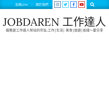
Skip
Search
加我Line
關於我們
to
content
JOBDAREN 工作達人
服務是工作達人架站的宗旨,工作|生活| 美食|旅遊|省錢～愛分享
Primary
Navigation
Menu