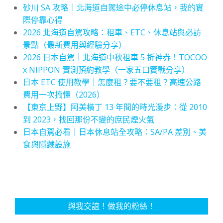
砂川 SA 攻略｜北海道自駕途中必停休息站，我的實
際停靠心得
2026 北海道自駕攻略：租車、ETC、休息站與必訪
景點（最新費用與經驗分享）
2026 日本自駕｜北海道中秋租車 5 折神券！TOCOO
x NIPPON 實測預約教學（一家五口實戰分享）
日本 ETC 使用教學｜怎麼租？要不要租？高速公路
費用一次搞懂（2026）
【東京上野】阿美橫丁 13 年間的時光漫步：從 2010
到 2023，找回那份不變的庶民煙火氣
日本自駕必看｜日本休息站全攻略：SA/PA 差別、美
食與隱藏設施
與我交誼！做我的粉絲！