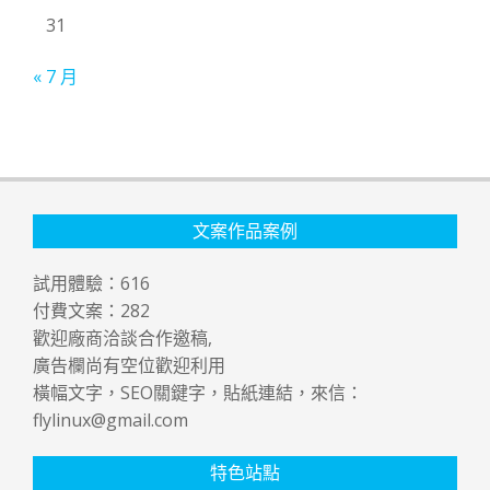
31
« 7 月
文案作品案例
試用體驗：
616
付費文案：
282
歡迎廠商洽談合作邀稿,
廣告欄尚有空位歡迎利用
橫幅文字，SEO關鍵字，貼紙連結，來信：
flylinux@gmail.com
特色站點