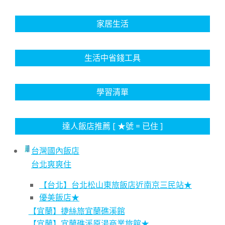
家居生活
生活中省錢工具
學習清單
達人飯店推薦 [ ★號 = 已住 ]
台灣國內飯店
台北爽爽住
【台北】台北松山東旅飯店近南京三民站★
優美飯店★
【宜蘭】捷絲旅宜蘭礁溪館
【宜蘭】宜蘭礁溪原湯商業旅館★