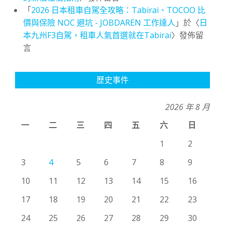
「
2026 日本租車自駕全攻略：Tabirai、TOCOO 比
價與保險 NOC 避坑 - JOBDAREN 工作達人
」於〈
日
本九州F3自駕，租車人氣首選就在Tabirai
〉發佈留
言
歷史事件
2026 年 8 月
一
二
三
四
五
六
日
1
2
3
4
5
6
7
8
9
10
11
12
13
14
15
16
17
18
19
20
21
22
23
24
25
26
27
28
29
30