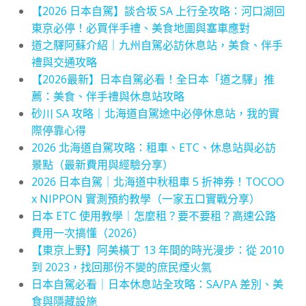
【2026 日本自駕】談合坂 SA 上行全攻略：河口湖回
東京必停！必買伴手禮、美食地圖與塞車應對
道之驛阿蘇介紹｜九州自駕必訪休息站，美食、伴手
禮與交通攻略
【2026最新】日本自駕必看！全日本「道之驛」推
薦：美食、伴手禮與休息站攻略
砂川 SA 攻略｜北海道自駕途中必停休息站，我的實
際停靠心得
2026 北海道自駕攻略：租車、ETC、休息站與必訪
景點（最新費用與經驗分享）
2026 日本自駕｜北海道中秋租車 5 折神券！TOCOO
x NIPPON 實測預約教學（一家五口實戰分享）
日本 ETC 使用教學｜怎麼租？要不要租？高速公路
費用一次搞懂（2026）
【東京上野】阿美橫丁 13 年間的時光漫步：從 2010
到 2023，找回那份不變的庶民煙火氣
日本自駕必看｜日本休息站全攻略：SA/PA 差別、美
食與隱藏設施