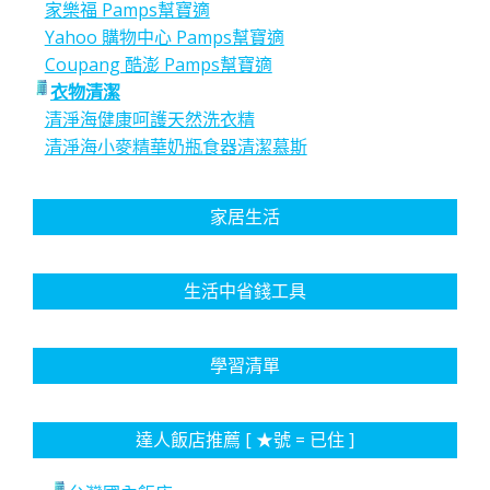
家樂福 Pamps幫寶適
Yahoo 購物中心 Pamps幫寶適
Coupang 酷澎 Pamps幫寶適
衣物清潔
清淨海健康呵護天然洗衣精
清淨海小麥精華奶瓶食器清潔慕斯
家居生活
生活中省錢工具
學習清單
達人飯店推薦 [ ★號 = 已住 ]