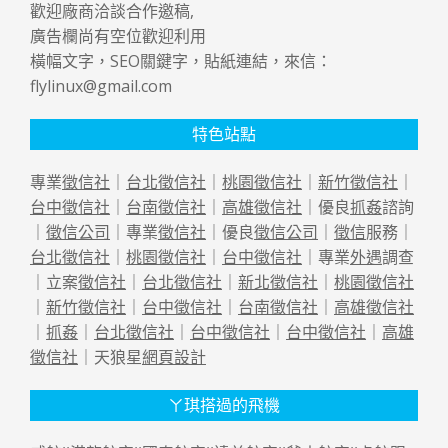
歡迎廠商洽談合作邀稿,
廣告欄尚有空位歡迎利用
橫幅文字，SEO關鍵字，貼紙連結，來信：
flylinux@gmail.com
特色站點
專業
徵信社
｜
台北徵信社
｜
桃園徵信社
｜
新竹徵信社
｜
台中徵信社
｜
台南徵信社
｜
高雄徵信社
｜優良
抓姦
諮詢
｜
徵信公司
｜專業
徵信社
｜優良
徵信公司
｜
徵信
服務｜
台北徵信社
｜
桃園徵信社
｜
台中徵信社
｜專業
外遇
調查
｜立案
徵信社
｜
台北徵信社
｜
新北徵信社
｜
桃園徵信社
｜
新竹徵信社
｜
台中徵信社
｜
台南徵信社
｜
高雄徵信社
｜
抓姦
｜
台北徵信社
｜
台中徵信社
｜
台中徵信社
｜
高雄
徵信社
｜天狼星
網頁設計
ㄚ琪搭過的飛機