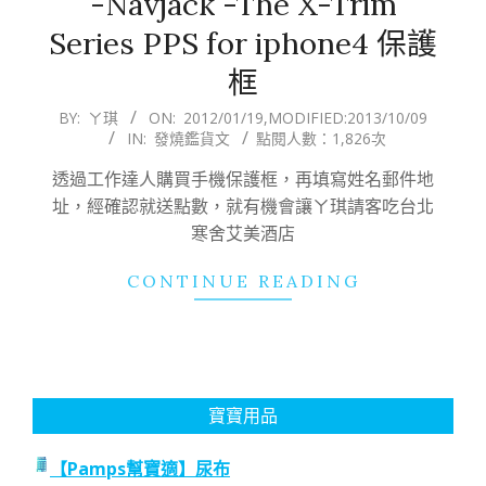
-Navjack -The X-Trim
Series PPS for iphone4 保護
框
2012-
BY:
ㄚ琪
ON:
2012/01/19
,MODIFIED:
2013/10/09
IN:
發燒鑑貨文
點閱人數：1,826次
01-
19
透過工作達人購買手機保護框，再填寫姓名郵件地
址，經確認就送點數，就有機會讓ㄚ琪請客吃台北
寒舍艾美酒店
CONTINUE READING
寶寶用品
【Pamps幫寶適】尿布