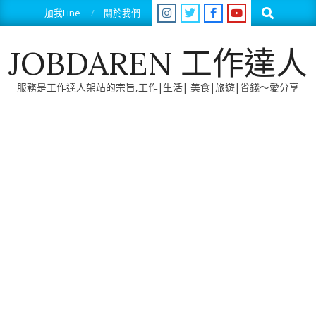
Skip
Search
加我Line
關於我們
to
content
JOBDAREN 工作達人
服務是工作達人架站的宗旨,工作|生活| 美食|旅遊|省錢～愛分享
Primary
Navigation
Menu