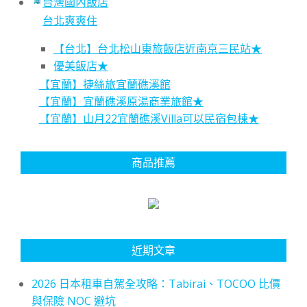
台灣國內飯店
台北爽爽住
【台北】台北松山東旅飯店近南京三民站★
優美飯店★
【宜蘭】捷絲旅宜蘭礁溪館
【宜蘭】宜蘭礁溪原湯商業旅館★
【宜蘭】山月22宜蘭礁溪Villa可以民宿包棟★
商品推薦
近期文章
2026 日本租車自駕全攻略：Tabirai、TOCOO 比價
與保險 NOC 避坑