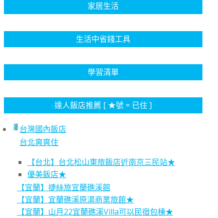
家居生活
生活中省錢工具
學習清單
達人飯店推薦 [ ★號 = 已住 ]
台灣國內飯店
台北爽爽住
【台北】台北松山東旅飯店近南京三民站★
優美飯店★
【宜蘭】捷絲旅宜蘭礁溪館
【宜蘭】宜蘭礁溪原湯商業旅館★
【宜蘭】山月22宜蘭礁溪Villa可以民宿包棟★