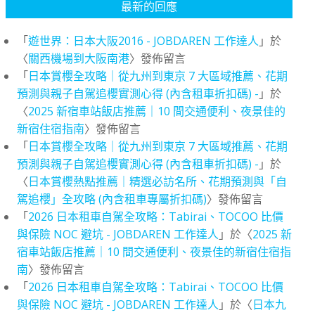
最新的回應
「
遊世界：日本大阪2016 - JOBDAREN 工作達人
」於
〈
關西機場到大阪南港
〉發佈留言
「
日本賞櫻全攻略｜從九州到東京 7 大區域推薦、花期
預測與親子自駕追櫻實測心得 (內含租車折扣碼) -
」於
〈
2025 新宿車站飯店推薦｜10 間交通便利、夜景佳的
新宿住宿指南
〉發佈留言
「
日本賞櫻全攻略｜從九州到東京 7 大區域推薦、花期
預測與親子自駕追櫻實測心得 (內含租車折扣碼) -
」於
〈
日本賞櫻熱點推薦｜精選必訪名所、花期預測與「自
駕追櫻」全攻略 (內含租車專屬折扣碼)
〉發佈留言
「
2026 日本租車自駕全攻略：Tabirai、TOCOO 比價
與保險 NOC 避坑 - JOBDAREN 工作達人
」於〈
2025 新
宿車站飯店推薦｜10 間交通便利、夜景佳的新宿住宿指
南
〉發佈留言
「
2026 日本租車自駕全攻略：Tabirai、TOCOO 比價
與保險 NOC 避坑 - JOBDAREN 工作達人
」於〈
日本九