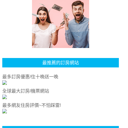
最推薦的訂房網站
最多訂房優惠/住十晚送一晚
全球最大訂房/機票網站
最多網友住房評價~不怕踩雷!