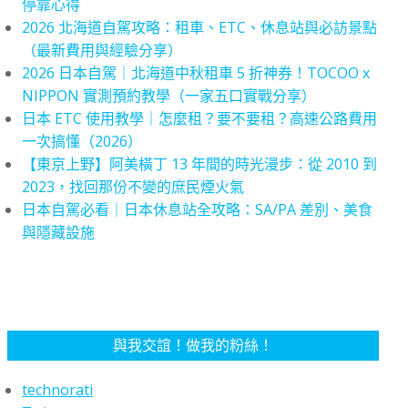
停靠心得
2026 北海道自駕攻略：租車、ETC、休息站與必訪景點
（最新費用與經驗分享）
2026 日本自駕｜北海道中秋租車 5 折神券！TOCOO x
NIPPON 實測預約教學（一家五口實戰分享）
日本 ETC 使用教學｜怎麼租？要不要租？高速公路費用
一次搞懂（2026）
【東京上野】阿美橫丁 13 年間的時光漫步：從 2010 到
2023，找回那份不變的庶民煙火氣
日本自駕必看｜日本休息站全攻略：SA/PA 差別、美食
與隱藏設施
與我交誼！做我的粉絲！
technorati