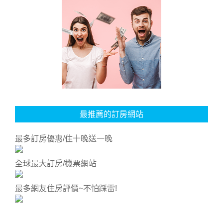
最推薦的訂房網站
最多訂房優惠/住十晚送一晚
全球最大訂房/機票網站
最多網友住房評價~不怕踩雷!