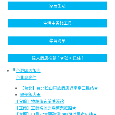
家居生活
生活中省錢工具
學習清單
達人飯店推薦 [ ★號 = 已住 ]
台灣國內飯店
台北爽爽住
【台北】台北松山東旅飯店近南京三民站★
優美飯店★
【宜蘭】捷絲旅宜蘭礁溪館
【宜蘭】宜蘭礁溪原湯商業旅館★
【宜蘭】山月22宜蘭礁溪Villa可以民宿包棟★