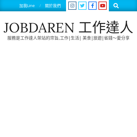
Skip
Search
加我Line
關於我們
to
content
JOBDAREN 工作達人
服務是工作達人架站的宗旨,工作|生活| 美食|旅遊|省錢～愛分享
Primary
Navigation
Menu