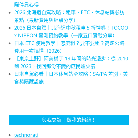
際停靠心得
2026 北海道自駕攻略：租車、ETC、休息站與必訪
景點（最新費用與經驗分享）
2026 日本自駕｜北海道中秋租車 5 折神券！TOCOO
x NIPPON 實測預約教學（一家五口實戰分享）
日本 ETC 使用教學｜怎麼租？要不要租？高速公路
費用一次搞懂（2026）
【東京上野】阿美橫丁 13 年間的時光漫步：從 2010
到 2023，找回那份不變的庶民煙火氣
日本自駕必看｜日本休息站全攻略：SA/PA 差別、美
食與隱藏設施
與我交誼！做我的粉絲！
technorati