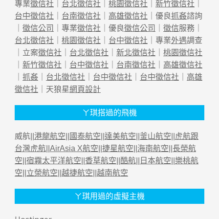
專業
徵信社
｜
台北徵信社
｜
桃園徵信社
｜
新竹徵信社
｜
台中徵信社
｜
台南徵信社
｜
高雄徵信社
｜優良
抓姦
諮詢
｜
徵信公司
｜專業
徵信社
｜優良
徵信公司
｜
徵信
服務｜
台北徵信社
｜
桃園徵信社
｜
台中徵信社
｜專業
外遇
調查
｜立案
徵信社
｜
台北徵信社
｜
新北徵信社
｜
桃園徵信社
｜
新竹徵信社
｜
台中徵信社
｜
台南徵信社
｜
高雄徵信社
｜
抓姦
｜
台北徵信社
｜
台中徵信社
｜
台中徵信社
｜
高雄
徵信社
｜天狼星
網頁設計
ㄚ琪搭過的飛機
威航||
港龍航空
||
國泰航空
||
達美航空
||
釜山航空
||
虎航跟
台灣虎航
||
AirAsia X航空
||
捷星航空
||
海南航空
||
長榮航
空
||
宿霧太平洋航空
||
香草航空
||
酷航
||
日本航空
||
樂桃航
空
||
立榮航空
||
越捷航空
||
越南航空
ㄚ琪用過的虛擬主機