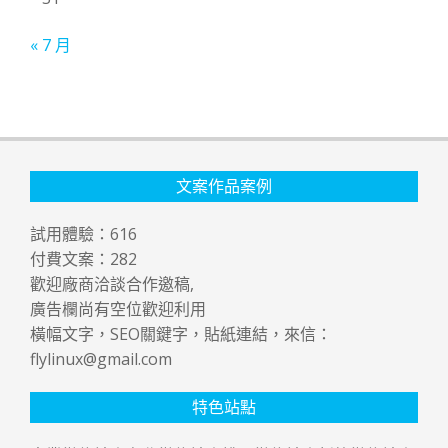
« 7 月
文案作品案例
試用體驗：
616
付費文案：
282
歡迎廠商洽談合作邀稿,
廣告欄尚有空位歡迎利用
橫幅文字，SEO關鍵字，貼紙連結，來信：
flylinux@gmail.com
特色站點