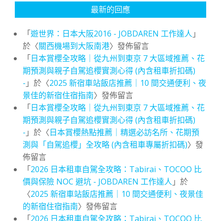
最新的回應
「
遊世界：日本大阪2016 - JOBDAREN 工作達人
」
於〈
關西機場到大阪南港
〉發佈留言
「
日本賞櫻全攻略｜從九州到東京 7 大區域推薦、花
期預測與親子自駕追櫻實測心得 (內含租車折扣碼)
-
」於〈
2025 新宿車站飯店推薦｜10 間交通便利、夜
景佳的新宿住宿指南
〉發佈留言
「
日本賞櫻全攻略｜從九州到東京 7 大區域推薦、花
期預測與親子自駕追櫻實測心得 (內含租車折扣碼)
-
」於〈
日本賞櫻熱點推薦｜精選必訪名所、花期預
測與「自駕追櫻」全攻略 (內含租車專屬折扣碼)
〉發
佈留言
「
2026 日本租車自駕全攻略：Tabirai、TOCOO 比
價與保險 NOC 避坑 - JOBDAREN 工作達人
」於
〈
2025 新宿車站飯店推薦｜10 間交通便利、夜景佳
的新宿住宿指南
〉發佈留言
「
2026 日本租車自駕全攻略：Tabirai、TOCOO 比