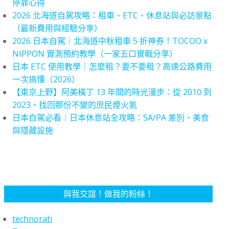
停靠心得
2026 北海道自駕攻略：租車、ETC、休息站與必訪景點
（最新費用與經驗分享）
2026 日本自駕｜北海道中秋租車 5 折神券！TOCOO x
NIPPON 實測預約教學（一家五口實戰分享）
日本 ETC 使用教學｜怎麼租？要不要租？高速公路費用
一次搞懂（2026）
【東京上野】阿美橫丁 13 年間的時光漫步：從 2010 到
2023，找回那份不變的庶民煙火氣
日本自駕必看｜日本休息站全攻略：SA/PA 差別、美食
與隱藏設施
與我交誼！做我的粉絲！
technorati