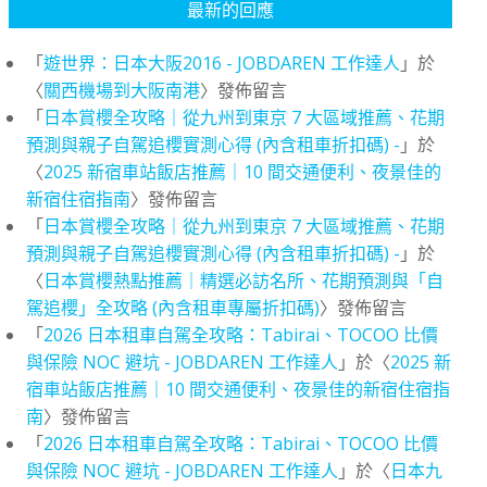
最新的回應
「
遊世界：日本大阪2016 - JOBDAREN 工作達人
」於
〈
關西機場到大阪南港
〉發佈留言
「
日本賞櫻全攻略｜從九州到東京 7 大區域推薦、花期
預測與親子自駕追櫻實測心得 (內含租車折扣碼) -
」於
〈
2025 新宿車站飯店推薦｜10 間交通便利、夜景佳的
新宿住宿指南
〉發佈留言
「
日本賞櫻全攻略｜從九州到東京 7 大區域推薦、花期
預測與親子自駕追櫻實測心得 (內含租車折扣碼) -
」於
〈
日本賞櫻熱點推薦｜精選必訪名所、花期預測與「自
駕追櫻」全攻略 (內含租車專屬折扣碼)
〉發佈留言
「
2026 日本租車自駕全攻略：Tabirai、TOCOO 比價
與保險 NOC 避坑 - JOBDAREN 工作達人
」於〈
2025 新
宿車站飯店推薦｜10 間交通便利、夜景佳的新宿住宿指
南
〉發佈留言
「
2026 日本租車自駕全攻略：Tabirai、TOCOO 比價
與保險 NOC 避坑 - JOBDAREN 工作達人
」於〈
日本九