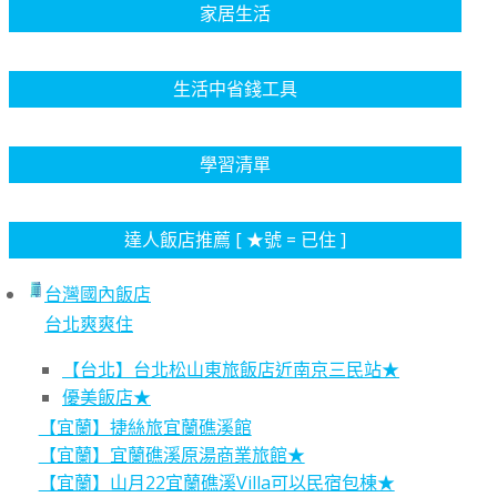
家居生活
生活中省錢工具
學習清單
達人飯店推薦 [ ★號 = 已住 ]
台灣國內飯店
台北爽爽住
【台北】台北松山東旅飯店近南京三民站★
優美飯店★
【宜蘭】捷絲旅宜蘭礁溪館
【宜蘭】宜蘭礁溪原湯商業旅館★
【宜蘭】山月22宜蘭礁溪Villa可以民宿包棟★