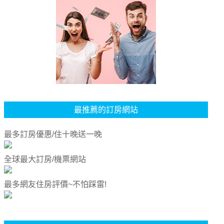
最推薦的訂房網站
最多訂房優惠/住十晚送一晚
全球最大訂房/機票網站
最多網友住房評價~不怕踩雷!