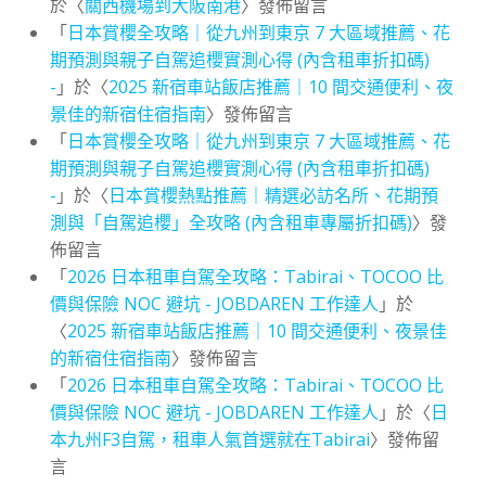
於〈
關西機場到大阪南港
〉發佈留言
「
日本賞櫻全攻略｜從九州到東京 7 大區域推薦、花
期預測與親子自駕追櫻實測心得 (內含租車折扣碼)
-
」於〈
2025 新宿車站飯店推薦｜10 間交通便利、夜
景佳的新宿住宿指南
〉發佈留言
「
日本賞櫻全攻略｜從九州到東京 7 大區域推薦、花
期預測與親子自駕追櫻實測心得 (內含租車折扣碼)
-
」於〈
日本賞櫻熱點推薦｜精選必訪名所、花期預
測與「自駕追櫻」全攻略 (內含租車專屬折扣碼)
〉發
佈留言
「
2026 日本租車自駕全攻略：Tabirai、TOCOO 比
價與保險 NOC 避坑 - JOBDAREN 工作達人
」於
〈
2025 新宿車站飯店推薦｜10 間交通便利、夜景佳
的新宿住宿指南
〉發佈留言
「
2026 日本租車自駕全攻略：Tabirai、TOCOO 比
價與保險 NOC 避坑 - JOBDAREN 工作達人
」於〈
日
本九州F3自駕，租車人氣首選就在Tabirai
〉發佈留
言