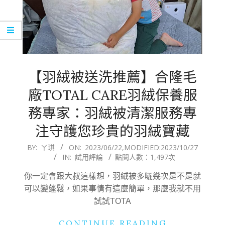
【羽絨被送洗推薦】合隆毛
廠TOTAL CARE羽絨保養服
務專家：羽絨被清潔服務專
注守護您珍貴的羽絨寶藏
2023-
BY:
ㄚ琪
ON:
2023/06/22
,MODIFIED:
2023/10/27
IN:
試用評論
點閱人數：1,497次
06-
22
你一定會跟大叔這樣想，羽絨被多曬幾次是不是就
可以變蓬鬆，如果事情有這麼簡單，那麼我就不用
試試TOTA
CONTINUE READING