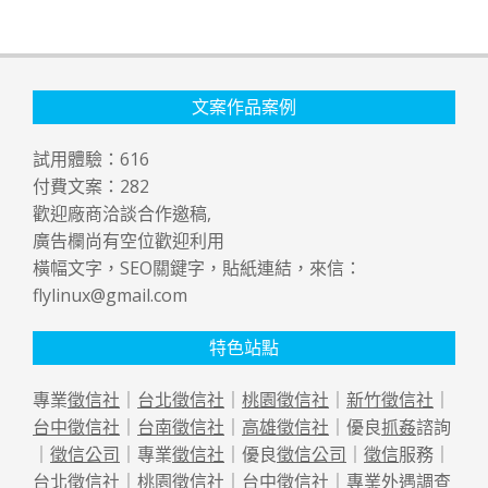
文案作品案例
試用體驗：
616
付費文案：
282
歡迎廠商洽談合作邀稿,
廣告欄尚有空位歡迎利用
橫幅文字，SEO關鍵字，貼紙連結，來信：
flylinux@gmail.com
特色站點
專業
徵信社
｜
台北徵信社
｜
桃園徵信社
｜
新竹徵信社
｜
台中徵信社
｜
台南徵信社
｜
高雄徵信社
｜優良
抓姦
諮詢
｜
徵信公司
｜專業
徵信社
｜優良
徵信公司
｜
徵信
服務｜
台北徵信社
｜
桃園徵信社
｜
台中徵信社
｜專業
外遇
調查