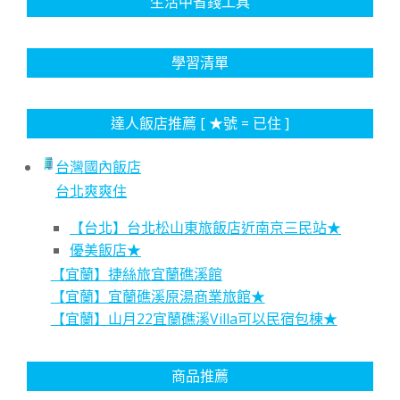
生活中省錢工具
學習清單
達人飯店推薦 [ ★號 = 已住 ]
台灣國內飯店
台北爽爽住
【台北】台北松山東旅飯店近南京三民站★
優美飯店★
【宜蘭】捷絲旅宜蘭礁溪館
【宜蘭】宜蘭礁溪原湯商業旅館★
【宜蘭】山月22宜蘭礁溪Villa可以民宿包棟★
商品推薦