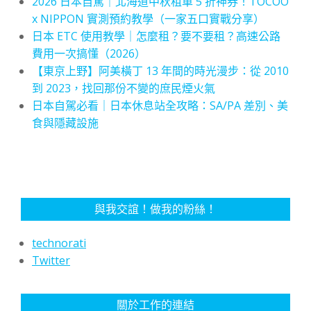
2026 日本自駕｜北海道中秋租車 5 折神券！TOCOO
x NIPPON 實測預約教學（一家五口實戰分享）
日本 ETC 使用教學｜怎麼租？要不要租？高速公路
費用一次搞懂（2026）
【東京上野】阿美橫丁 13 年間的時光漫步：從 2010
到 2023，找回那份不變的庶民煙火氣
日本自駕必看｜日本休息站全攻略：SA/PA 差別、美
食與隱藏設施
與我交誼！做我的粉絲！
technorati
Twitter
關於工作的連結