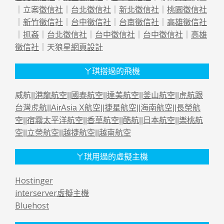
｜立案
徵信社
｜
台北徵信社
｜
新北徵信社
｜
桃園徵信社
｜
新竹徵信社
｜
台中徵信社
｜
台南徵信社
｜
高雄徵信社
｜
抓姦
｜
台北徵信社
｜
台中徵信社
｜
台中徵信社
｜
高雄
徵信社
｜天狼星
網頁設計
ㄚ琪搭過的飛機
威航||
港龍航空
||
國泰航空
||
達美航空
||
釜山航空
||
虎航跟
台灣虎航
||
AirAsia X航空
||
捷星航空
||
海南航空
||
長榮航
空
||
宿霧太平洋航空
||
香草航空
||
酷航
||
日本航空
||
樂桃航
空
||
立榮航空
||
越捷航空
||
越南航空
ㄚ琪用過的虛擬主機
Hostinger
interserver虛擬主機
Bluehost