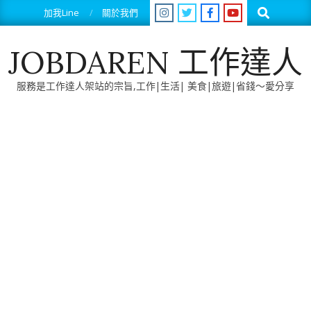
Skip
Search
加我Line
關於我們
to
content
JOBDAREN 工作達人
服務是工作達人架站的宗旨,工作|生活| 美食|旅遊|省錢～愛分享
Primary
Navigation
Menu