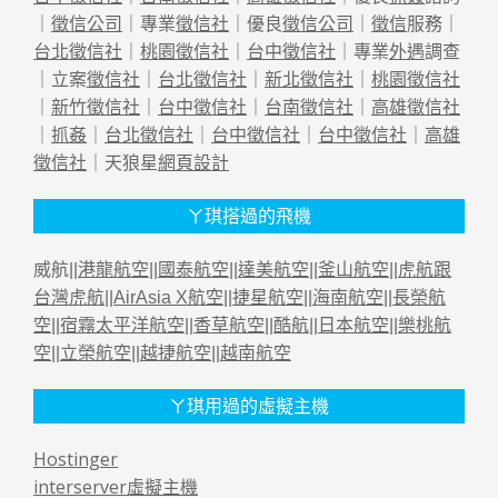
｜
徵信公司
｜專業
徵信社
｜優良
徵信公司
｜
徵信
服務｜
台北徵信社
｜
桃園徵信社
｜
台中徵信社
｜專業
外遇
調查
｜立案
徵信社
｜
台北徵信社
｜
新北徵信社
｜
桃園徵信社
｜
新竹徵信社
｜
台中徵信社
｜
台南徵信社
｜
高雄徵信社
｜
抓姦
｜
台北徵信社
｜
台中徵信社
｜
台中徵信社
｜
高雄
徵信社
｜天狼星
網頁設計
ㄚ琪搭過的飛機
威航||
港龍航空
||
國泰航空
||
達美航空
||
釜山航空
||
虎航跟
台灣虎航
||
AirAsia X航空
||
捷星航空
||
海南航空
||
長榮航
空
||
宿霧太平洋航空
||
香草航空
||
酷航
||
日本航空
||
樂桃航
空
||
立榮航空
||
越捷航空
||
越南航空
ㄚ琪用過的虛擬主機
Hostinger
interserver虛擬主機