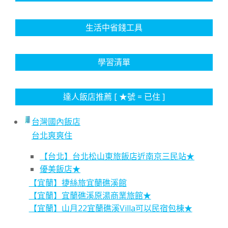
生活中省錢工具
學習清單
達人飯店推薦 [ ★號 = 已住 ]
台灣國內飯店
台北爽爽住
【台北】台北松山東旅飯店近南京三民站★
優美飯店★
【宜蘭】捷絲旅宜蘭礁溪館
【宜蘭】宜蘭礁溪原湯商業旅館★
【宜蘭】山月22宜蘭礁溪Villa可以民宿包棟★