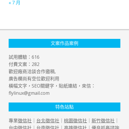
« 7 月
文案作品案例
試用體驗：
616
付費文案：
282
歡迎廠商洽談合作邀稿,
廣告欄尚有空位歡迎利用
橫幅文字，SEO關鍵字，貼紙連結，來信：
flylinux@gmail.com
特色站點
專業
徵信社
｜
台北徵信社
｜
桃園徵信社
｜
新竹徵信社
｜
台中徵信社
｜
台南徵信社
｜
高雄徵信社
｜優良
抓姦
諮詢