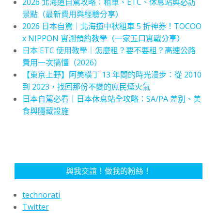
2026 北海道自駕攻略：租車、ETC、休息站與必訪
景點（最新費用與經驗分享）
2026 日本自駕｜北海道中秋租車 5 折神券！TOCOO
x NIPPON 實測預約教學（一家五口實戰分享）
日本 ETC 使用教學｜怎麼租？要不要租？高速公路
費用一次搞懂（2026）
【東京上野】阿美橫丁 13 年間的時光漫步：從 2010
到 2023，找回那份不變的庶民煙火氣
日本自駕必看｜日本休息站全攻略：SA/PA 差別、美
食與隱藏設施
與我交誼！做我的粉絲！
technorati
Twitter