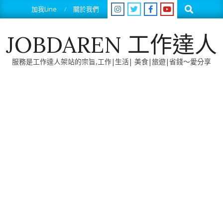
Skip
Search
加我Line
關於我們
to
content
JOBDAREN 工作達人
服務是工作達人架站的宗旨,工作|生活| 美食|旅遊|省錢～愛分享
Primary
Navigation
Menu