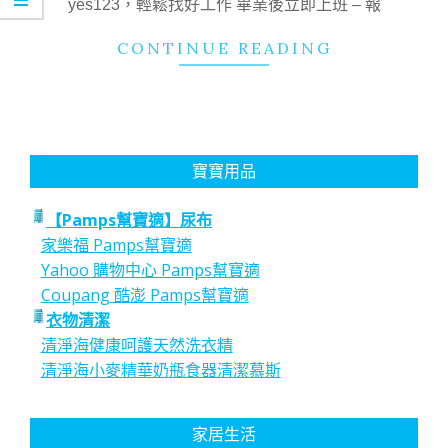
yes123，輕鬆找好工作 畢業後立即上班 – 報
CONTINUE READING
寶寶用品
【Pamps幫寶適】尿布
家樂福 Pamps幫寶適
Yahoo 購物中心 Pamps幫寶適
Coupang 酷澎 Pamps幫寶適
衣物清潔
清淨海健康呵護天然洗衣精
清淨海小麥精華奶瓶食器清潔慕斯
家居生活