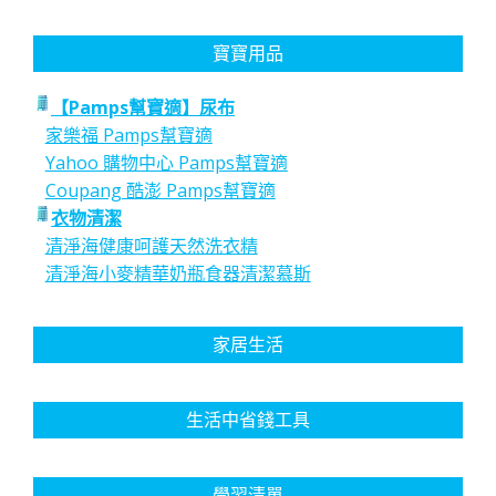
寶寶用品
【Pamps幫寶適】尿布
家樂福 Pamps幫寶適
Yahoo 購物中心 Pamps幫寶適
Coupang 酷澎 Pamps幫寶適
衣物清潔
清淨海健康呵護天然洗衣精
清淨海小麥精華奶瓶食器清潔慕斯
家居生活
生活中省錢工具
學習清單