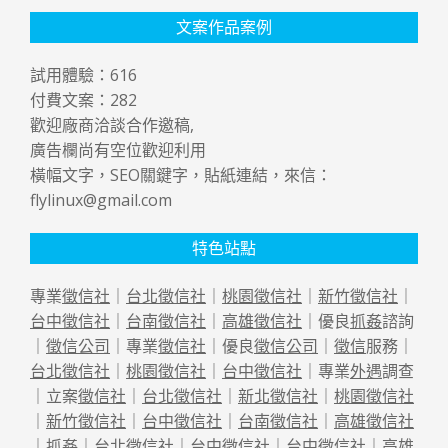
文案作品案例
試用體驗：
616
付費文案：
282
歡迎廠商洽談合作邀稿,
廣告欄尚有空位歡迎利用
橫幅文字，SEO關鍵字，貼紙連結，來信：
flylinux@gmail.com
特色站點
專業
徵信社
｜
台北徵信社
｜
桃園徵信社
｜
新竹徵信社
｜
台中徵信社
｜
台南徵信社
｜
高雄徵信社
｜優良
抓姦
諮詢
｜
徵信公司
｜專業
徵信社
｜優良
徵信公司
｜
徵信
服務｜
台北徵信社
｜
桃園徵信社
｜
台中徵信社
｜專業
外遇
調查
｜立案
徵信社
｜
台北徵信社
｜
新北徵信社
｜
桃園徵信社
｜
新竹徵信社
｜
台中徵信社
｜
台南徵信社
｜
高雄徵信社
｜
抓姦
｜
台北徵信社
｜
台中徵信社
｜
台中徵信社
｜
高雄