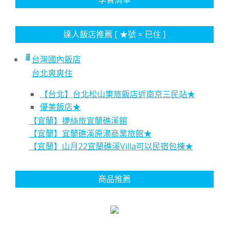
達人飯店推薦 [ ★號 = 已住 ]
台灣國內飯店
台北爽爽住
【台北】台北松山東旅飯店近南京三民站★
優美飯店★
【宜蘭】捷絲旅宜蘭礁溪館
【宜蘭】宜蘭礁溪原湯商業旅館★
【宜蘭】山月22宜蘭礁溪Villa可以民宿包棟★
商品推薦