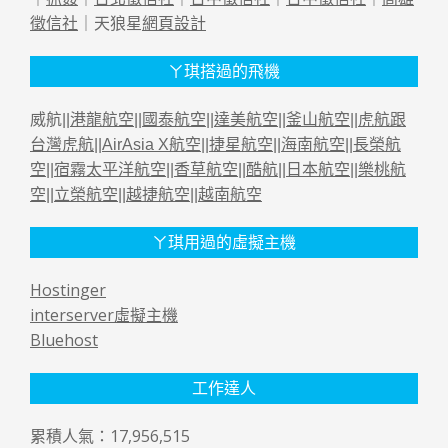
徵信社
｜天狼星
網頁設計
ㄚ琪搭過的飛機
威航||
港龍航空
||
國泰航空
||
達美航空
||
釜山航空
||
虎航跟
台灣虎航
||
AirAsia X航空
||
捷星航空
||
海南航空
||
長榮航
空
||
宿霧太平洋航空
||
香草航空
||
酷航
||
日本航空
||
樂桃航
空
||
立榮航空
||
越捷航空
||
越南航空
ㄚ琪用過的虛擬主機
Hostinger
interserver虛擬主機
Bluehost
工作達人
累積人氣：17,956,515