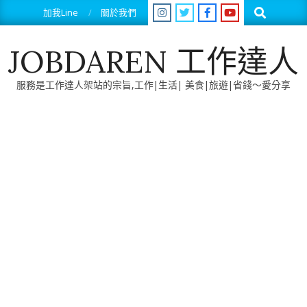
Skip
Search
加我Line
關於我們
to
content
JOBDAREN 工作達人
服務是工作達人架站的宗旨,工作|生活| 美食|旅遊|省錢～愛分享
Primary
Navigation
Menu