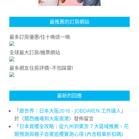
最推薦的訂房網站
最多訂房優惠/住十晚送一晚
全球最大訂房/機票網站
最多網友住房評價~不怕踩雷!
最新的回應
「
遊世界：日本大阪2016 - JOBDAREN 工作達人
」
於〈
關西機場到大阪南港
〉發佈留言
「
日本賞櫻全攻略｜從九州到東京 7 大區域推薦、花
期預測與親子自駕追櫻實測心得 (內含租車折扣碼)