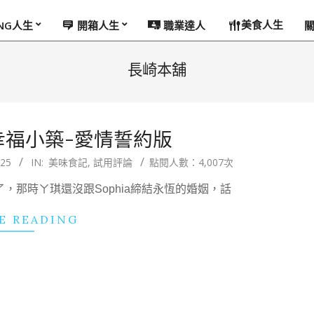
美食人生
ING人生
開箱人生
職業達人
長崎本舖
幸福小築-愛情誓約版
/25
IN:
美味食記
,
試用評論
點閱人數：4,007次
年多了，那時ㄚ琪還沒跟Sophia締結永恆的婚姻，話
E READING