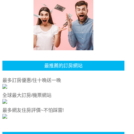
最推薦的訂房網站
最多訂房優惠/住十晚送一晚
全球最大訂房/機票網站
最多網友住房評價~不怕踩雷!