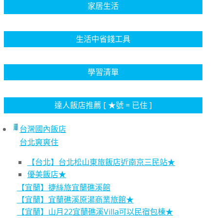
家居生活
生活中省錢工具
學習清單
達人飯店推薦 [ ★號 = 已住 ]
台灣國內飯店
台北爽爽住
【台北】台北松山東旅飯店近南京三民站★
優美飯店★
【宜蘭】捷絲旅宜蘭礁溪館
【宜蘭】宜蘭礁溪原湯商業旅館★
【宜蘭】山月22宜蘭礁溪Villa可以民宿包棟★