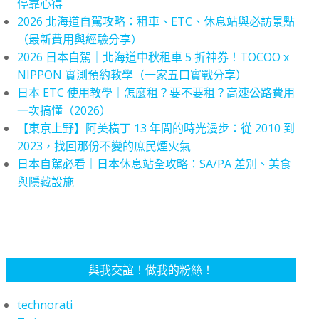
停靠心得
2026 北海道自駕攻略：租車、ETC、休息站與必訪景點
（最新費用與經驗分享）
2026 日本自駕｜北海道中秋租車 5 折神券！TOCOO x
NIPPON 實測預約教學（一家五口實戰分享）
日本 ETC 使用教學｜怎麼租？要不要租？高速公路費用
一次搞懂（2026）
【東京上野】阿美橫丁 13 年間的時光漫步：從 2010 到
2023，找回那份不變的庶民煙火氣
日本自駕必看｜日本休息站全攻略：SA/PA 差別、美食
與隱藏設施
與我交誼！做我的粉絲！
technorati