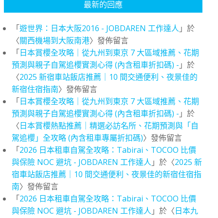
最新的回應
「
遊世界：日本大阪2016 - JOBDAREN 工作達人
」於
〈
關西機場到大阪南港
〉發佈留言
「
日本賞櫻全攻略｜從九州到東京 7 大區域推薦、花期
預測與親子自駕追櫻實測心得 (內含租車折扣碼) -
」於
〈
2025 新宿車站飯店推薦｜10 間交通便利、夜景佳的
新宿住宿指南
〉發佈留言
「
日本賞櫻全攻略｜從九州到東京 7 大區域推薦、花期
預測與親子自駕追櫻實測心得 (內含租車折扣碼) -
」於
〈
日本賞櫻熱點推薦｜精選必訪名所、花期預測與「自
駕追櫻」全攻略 (內含租車專屬折扣碼)
〉發佈留言
「
2026 日本租車自駕全攻略：Tabirai、TOCOO 比價
與保險 NOC 避坑 - JOBDAREN 工作達人
」於〈
2025 新
宿車站飯店推薦｜10 間交通便利、夜景佳的新宿住宿指
南
〉發佈留言
「
2026 日本租車自駕全攻略：Tabirai、TOCOO 比價
與保險 NOC 避坑 - JOBDAREN 工作達人
」於〈
日本九