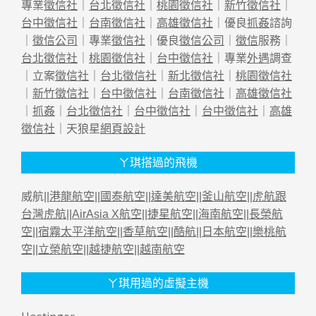
專業
徵信社
｜
台北徵信社
｜
桃園徵信社
｜
新竹徵信社
｜
台中徵信社
｜
台南徵信社
｜
高雄徵信社
｜優良
抓姦
諮詢
｜
徵信公司
｜專業
徵信社
｜優良
徵信公司
｜
徵信
服務｜
台北徵信社
｜
桃園徵信社
｜
台中徵信社
｜專業
外遇
調查
｜立案
徵信社
｜
台北徵信社
｜
新北徵信社
｜
桃園徵信社
｜
新竹徵信社
｜
台中徵信社
｜
台南徵信社
｜
高雄徵信社
｜
抓姦
｜
台北徵信社
｜
台中徵信社
｜
台中徵信社
｜
高雄
徵信社
｜天狼星
網頁設計
ㄚ琪搭過的飛機
威航||
港龍航空
||
國泰航空
||
達美航空
||
釜山航空
||
虎航跟
台灣虎航
||
AirAsia X航空
||
捷星航空
||
海南航空
||
長榮航
空
||
宿霧太平洋航空
||
香草航空
||
酷航
||
日本航空
||
樂桃航
空
||
立榮航空
||
越捷航空
||
越南航空
ㄚ琪用過的虛擬主機