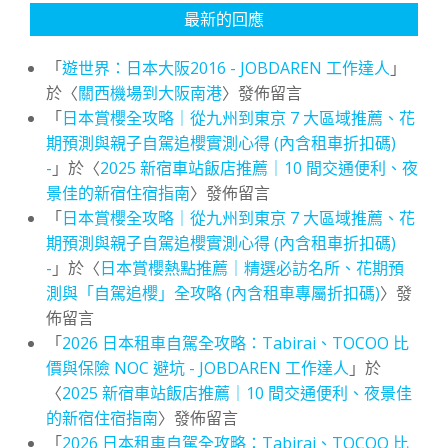
最新的回應
「
遊世界：日本大阪2016 - JOBDAREN 工作達人
」
於〈
關西機場到大阪南港
〉發佈留言
「
日本賞櫻全攻略｜從九州到東京 7 大區域推薦、花
期預測與親子自駕追櫻實測心得 (內含租車折扣碼)
-
」於〈
2025 新宿車站飯店推薦｜10 間交通便利、夜
景佳的新宿住宿指南
〉發佈留言
「
日本賞櫻全攻略｜從九州到東京 7 大區域推薦、花
期預測與親子自駕追櫻實測心得 (內含租車折扣碼)
-
」於〈
日本賞櫻熱點推薦｜精選必訪名所、花期預
測與「自駕追櫻」全攻略 (內含租車專屬折扣碼)
〉發
佈留言
「
2026 日本租車自駕全攻略：Tabirai、TOCOO 比
價與保險 NOC 避坑 - JOBDAREN 工作達人
」於
〈
2025 新宿車站飯店推薦｜10 間交通便利、夜景佳
的新宿住宿指南
〉發佈留言
「
2026 日本租車自駕全攻略：Tabirai、TOCOO 比