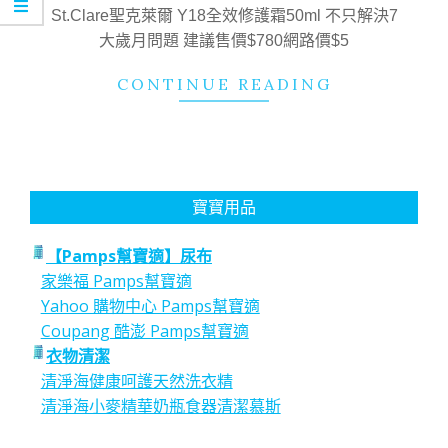
20
St.Clare聖克萊爾 Y18全效修護霜50ml 不只解決7
大歲月問題 建議售價$780網路價$5
CONTINUE READING
寶寶用品
【Pamps幫寶適】尿布
家樂福 Pamps幫寶適
Yahoo 購物中心 Pamps幫寶適
Coupang 酷澎 Pamps幫寶適
衣物清潔
清淨海健康呵護天然洗衣精
清淨海小麥精華奶瓶食器清潔慕斯