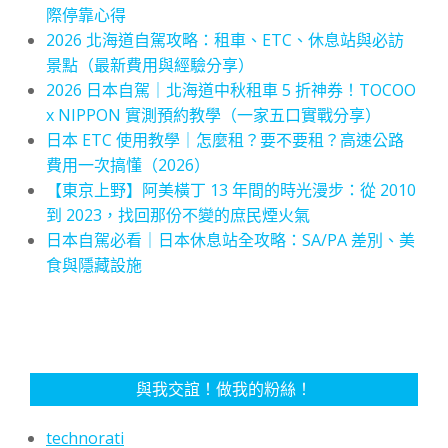
際停靠心得
2026 北海道自駕攻略：租車、ETC、休息站與必訪
景點（最新費用與經驗分享）
2026 日本自駕｜北海道中秋租車 5 折神券！TOCOO
x NIPPON 實測預約教學（一家五口實戰分享）
日本 ETC 使用教學｜怎麼租？要不要租？高速公路
費用一次搞懂（2026）
【東京上野】阿美橫丁 13 年間的時光漫步：從 2010
到 2023，找回那份不變的庶民煙火氣
日本自駕必看｜日本休息站全攻略：SA/PA 差別、美
食與隱藏設施
與我交誼！做我的粉絲！
technorati