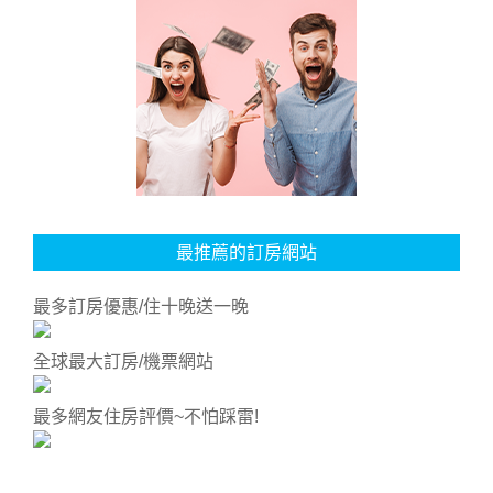
最推薦的訂房網站
最多訂房優惠/住十晚送一晚
全球最大訂房/機票網站
最多網友住房評價~不怕踩雷!