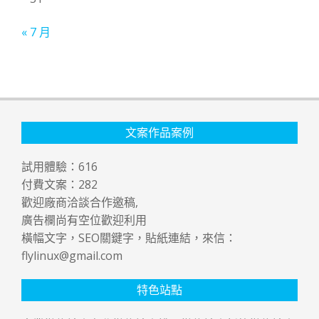
« 7 月
文案作品案例
試用體驗：
616
付費文案：
282
歡迎廠商洽談合作邀稿,
廣告欄尚有空位歡迎利用
橫幅文字，SEO關鍵字，貼紙連結，來信：
flylinux@gmail.com
特色站點