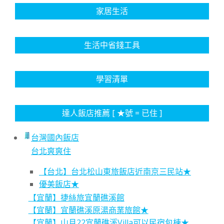
家居生活
生活中省錢工具
學習清單
達人飯店推薦 [ ★號 = 已住 ]
台灣國內飯店
台北爽爽住
【台北】台北松山東旅飯店近南京三民站★
優美飯店★
【宜蘭】捷絲旅宜蘭礁溪館
【宜蘭】宜蘭礁溪原湯商業旅館★
【宜蘭】山月22宜蘭礁溪Villa可以民宿包棟★