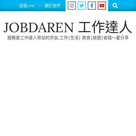
Skip
Search
加我Line
關於我們
to
content
JOBDAREN 工作達人
服務是工作達人架站的宗旨,工作|生活| 美食|旅遊|省錢～愛分享
Primary
Navigation
Menu