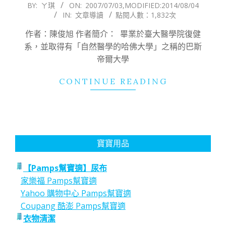
2007-
BY:
ㄚ琪
ON:
2007/07/03
,MODIFIED:
2014/08/04
IN:
文章導讀
點閱人數：1,832次
07-
03
作者：陳俊旭 作者簡介： 畢業於臺大醫學院復健
系，並取得有「自然醫學的哈佛大學」之稱的巴斯
帝爾大學
CONTINUE READING
寶寶用品
【Pamps幫寶適】尿布
家樂福 Pamps幫寶適
Yahoo 購物中心 Pamps幫寶適
Coupang 酷澎 Pamps幫寶適
衣物清潔