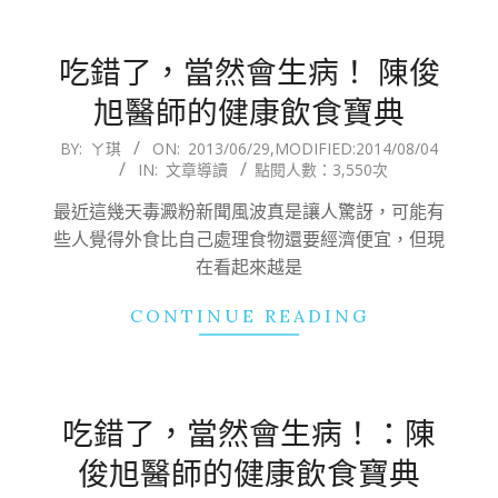
吃錯了，當然會生病！ 陳俊
旭醫師的健康飲食寶典
2013-
BY:
ㄚ琪
ON:
2013/06/29
,MODIFIED:
2014/08/04
IN:
文章導讀
點閱人數：3,550次
06-
29
最近這幾天毒澱粉新聞風波真是讓人驚訝，可能有
些人覺得外食比自己處理食物還要經濟便宜，但現
在看起來越是
CONTINUE READING
吃錯了，當然會生病！：陳
俊旭醫師的健康飲食寶典