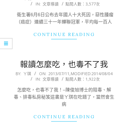
IN:
文章導讀
點閱人數：3,577次
09-
05
衛生署6月6日公布去年國人十大死因，惡性腫瘤
（癌症）連續三十一年蟬聯冠軍，平均每一百人
CONTINUE READING
報讀怎麼吃，也毒不了我
2013-
BY:
ㄚ琪
ON:
2013/07/11
,MODIFIED:
2014/08/04
IN:
文章導讀
點閱人數：1,922次
07-
11
怎麼吃，也毒不了我！–陳俊旭博士的阻毒、解
毒、排毒私房秘笈這書是ㄚ琪在吃錯了，當然會生
病
CONTINUE READING