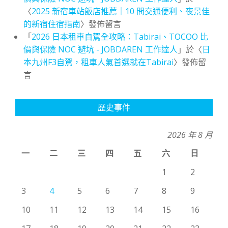
〈
2025 新宿車站飯店推薦｜10 間交通便利、夜景佳
的新宿住宿指南
〉發佈留言
「
2026 日本租車自駕全攻略：Tabirai、TOCOO 比
價與保險 NOC 避坑 - JOBDAREN 工作達人
」於〈
日
本九州F3自駕，租車人氣首選就在Tabirai
〉發佈留
言
歷史事件
2026 年 8 月
一
二
三
四
五
六
日
1
2
3
4
5
6
7
8
9
10
11
12
13
14
15
16