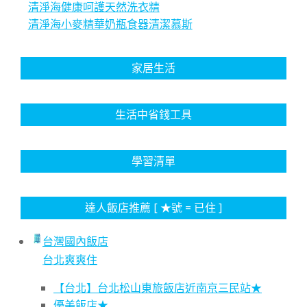
清淨海健康呵護天然洗衣精
清淨海小麥精華奶瓶食器清潔慕斯
家居生活
生活中省錢工具
學習清單
達人飯店推薦 [ ★號 = 已住 ]
台灣國內飯店
台北爽爽住
【台北】台北松山東旅飯店近南京三民站★
優美飯店★