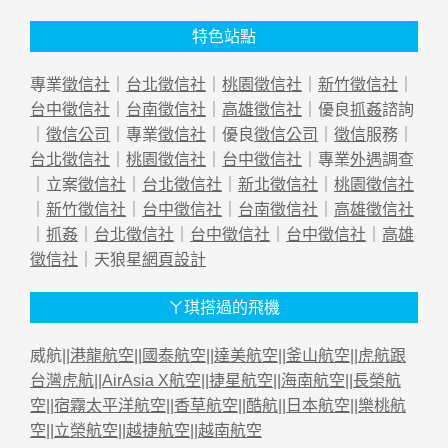
特色站點
專業
徵信社
｜
台北徵信社
｜
桃園徵信社
｜
新竹徵信社
｜
台中徵信社
｜
台南徵信社
｜
高雄徵信社
｜優良
抓姦
諮詢
｜
徵信公司
｜專業
徵信社
｜優良
徵信公司
｜
徵信
服務｜
台北徵信社
｜
桃園徵信社
｜
台中徵信社
｜專業
外遇
調查
｜立案
徵信社
｜
台北徵信社
｜
新北徵信社
｜
桃園徵信社
｜
新竹徵信社
｜
台中徵信社
｜
台南徵信社
｜
高雄徵信社
｜
抓姦
｜
台北徵信社
｜
台中徵信社
｜
台中徵信社
｜
高雄
徵信社
｜天狼星
網頁設計
ㄚ琪搭過的飛機
威航||
港龍航空
||
國泰航空
||
達美航空
||
釜山航空
||
虎航跟
台灣虎航
||
AirAsia X航空
||
捷星航空
||
海南航空
||
長榮航
空
||
宿霧太平洋航空
||
香草航空
||
酷航
||
日本航空
||
樂桃航
空
||
立榮航空
||
越捷航空
||
越南航空