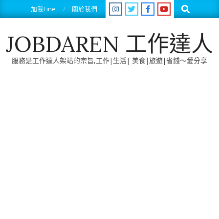
Skip
Search
加我Line
關於我們
to
content
JOBDAREN 工作達人
服務是工作達人架站的宗旨,工作|生活| 美食|旅遊|省錢～愛分享
Primary
Navigation
Menu