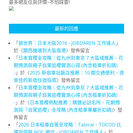
最多網友住房評價~不怕踩雷!
最新的回應
「
遊世界：日本大阪2016 - JOBDAREN 工作達人
」
於〈
關西機場到大阪南港
〉發佈留言
「
日本賞櫻全攻略｜從九州到東京 7 大區域推薦、花
期預測與親子自駕追櫻實測心得 (內含租車折扣碼)
-
」於〈
2025 新宿車站飯店推薦｜10 間交通便利、夜
景佳的新宿住宿指南
〉發佈留言
「
日本賞櫻全攻略｜從九州到東京 7 大區域推薦、花
期預測與親子自駕追櫻實測心得 (內含租車折扣碼)
-
」於〈
日本賞櫻熱點推薦｜精選必訪名所、花期預
測與「自駕追櫻」全攻略 (內含租車專屬折扣碼)
〉發
佈留言
「
2026 日本租車自駕全攻略：Tabirai、TOCOO 比
價與保險 NOC 避坑 - JOBDAREN 工作達人
」於