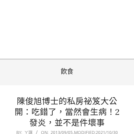
飮食
陳俊旭博士的私房祕笈大公
開：吃錯了，當然會生病！2
發炎，並不是件壞事
2013-
BY:
ㄚ琪
ON:
2013/09/05
,MODIFIED:
2021/10/30