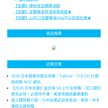
【宜蘭】捷絲旅宜蘭礁溪館
【宜蘭】宜蘭礁溪原湯商業旅館★
【宜蘭】山月22宜蘭礁溪Villa可以民宿包棟★
商品推薦
近期文章
2026 日本租車自駕全攻略：Tabirai、TOCOO 比價
與保險 NOC 避坑
【2026 日本自駕】談合坂 SA 上行全攻略：河口湖回
東京必停！必買伴手禮、美食地圖與塞車應對
道之驛阿蘇介紹｜九州自駕必訪休息站，美食、伴手
禮與交通攻略