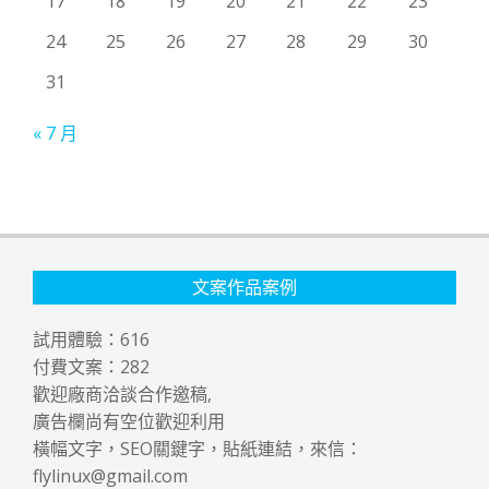
17
18
19
20
21
22
23
24
25
26
27
28
29
30
31
« 7 月
文案作品案例
試用體驗：
616
付費文案：
282
歡迎廠商洽談合作邀稿,
廣告欄尚有空位歡迎利用
橫幅文字，SEO關鍵字，貼紙連結，來信：
flylinux@gmail.com