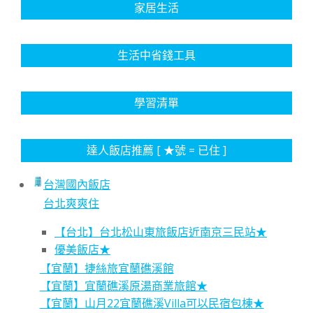
家居生活
生活中省錢工具
學習清單
達人飯店推薦 [ ★號 = 已住 ]
台灣國內飯店
台北爽爽住
【台北】台北松山東旅飯店近南京三民站★
優美飯店★
【宜蘭】捷絲旅宜蘭礁溪館
【宜蘭】宜蘭礁溪原湯商業旅館★
【宜蘭】山月22宜蘭礁溪Villa可以民宿包棟★