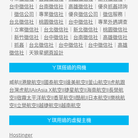
台中徵信社
｜
台南徵信社
｜
高雄徵信社
｜優良
抓姦
諮詢
｜
徵信公司
｜專業
徵信社
｜優良
徵信公司
｜
徵信
服務｜
台北徵信社
｜
桃園徵信社
｜
台中徵信社
｜專業
外遇
調查
｜立案
徵信社
｜
台北徵信社
｜
新北徵信社
｜
桃園徵信社
｜
新竹徵信社
｜
台中徵信社
｜
台南徵信社
｜
高雄徵信社
｜
抓姦
｜
台北徵信社
｜
台中徵信社
｜
台中徵信社
｜
高雄
徵信社
｜天狼星
網頁設計
ㄚ琪搭過的飛機
威航||
港龍航空
||
國泰航空
||
達美航空
||
釜山航空
||
虎航跟
台灣虎航
||
AirAsia X航空
||
捷星航空
||
海南航空
||
長榮航
空
||
宿霧太平洋航空
||
香草航空
||
酷航
||
日本航空
||
樂桃航
空
||
立榮航空
||
越捷航空
||
越南航空
ㄚ琪用過的虛擬主機
Hostinger