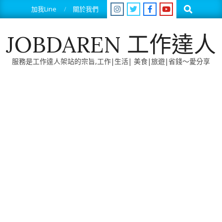
Skip
Search
加我Line
關於我們
to
content
JOBDAREN 工作達人
服務是工作達人架站的宗旨,工作|生活| 美食|旅遊|省錢～愛分享
Primary
Navigation
Menu