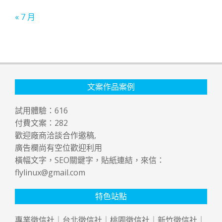
« 7 月
文案作品案例
試用體驗：
616
付費文案：
282
歡迎廠商洽談合作邀稿,
廣告欄尚有空位歡迎利用
橫幅文字，SEO關鍵字，貼紙連結，來信：
flylinux@gmail.com
特色站點
專業
徵信社
｜
台北徵信社
｜
桃園徵信社
｜
新竹徵信社
｜