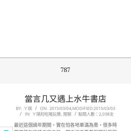
787
當言几又遇上水牛書店
2015-
BY:
ㄚ琪
ON:
2015/03/04
,MODIFIED:
2015/03/03
IN:
ㄚ琪的吃喝玩樂
,
閒聊
點閱人數：2,038次
03-
04
最近這個過年期間，實在怕各地車滿為患，很多時