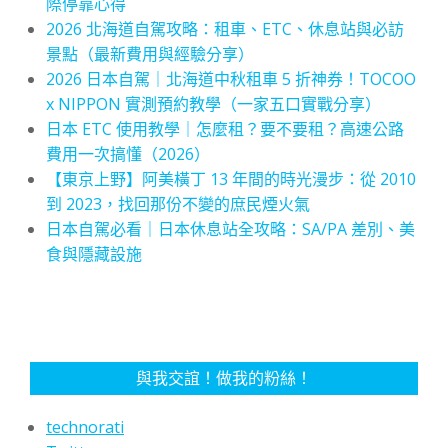
際停靠心得
2026 北海道自駕攻略：租車、ETC、休息站與必訪
景點（最新費用與經驗分享）
2026 日本自駕｜北海道中秋租車 5 折神券！TOCOO
x NIPPON 實測預約教學（一家五口實戰分享）
日本 ETC 使用教學｜怎麼租？要不要租？高速公路
費用一次搞懂（2026）
【東京上野】阿美橫丁 13 年間的時光漫步：從 2010
到 2023，找回那份不變的庶民煙火氣
日本自駕必看｜日本休息站全攻略：SA/PA 差別、美
食與隱藏設施
與我交誼！做我的粉絲！
technorati