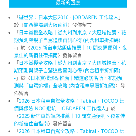
最新的回應
「
遊世界：日本大阪2016 - JOBDAREN 工作達人
」
於〈
關西機場到大阪南港
〉發佈留言
「
日本賞櫻全攻略｜從九州到東京 7 大區域推薦、花
期預測與親子自駕追櫻實測心得 (內含租車折扣碼)
-
」於〈
2025 新宿車站飯店推薦｜10 間交通便利、夜
景佳的新宿住宿指南
〉發佈留言
「
日本賞櫻全攻略｜從九州到東京 7 大區域推薦、花
期預測與親子自駕追櫻實測心得 (內含租車折扣碼)
-
」於〈
日本賞櫻熱點推薦｜精選必訪名所、花期預
測與「自駕追櫻」全攻略 (內含租車專屬折扣碼)
〉發
佈留言
「
2026 日本租車自駕全攻略：Tabirai、TOCOO 比
價與保險 NOC 避坑 - JOBDAREN 工作達人
」於
〈
2025 新宿車站飯店推薦｜10 間交通便利、夜景佳
的新宿住宿指南
〉發佈留言
「
2026 日本租車自駕全攻略：Tabirai、TOCOO 比