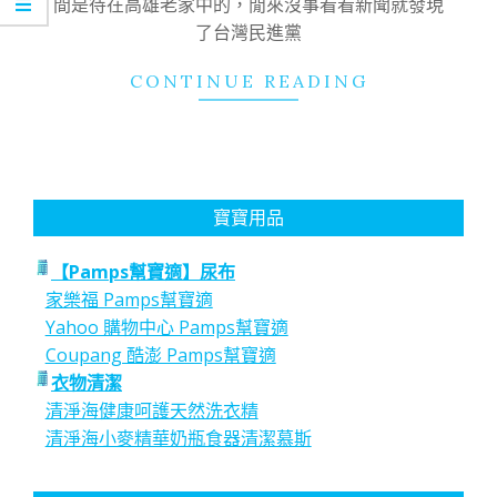
間是待在高雄老家中的，閒來沒事看看新聞就發現
了台灣民進黨
CONTINUE READING
寶寶用品
【Pamps幫寶適】尿布
家樂福 Pamps幫寶適
Yahoo 購物中心 Pamps幫寶適
Coupang 酷澎 Pamps幫寶適
衣物清潔
清淨海健康呵護天然洗衣精
清淨海小麥精華奶瓶食器清潔慕斯