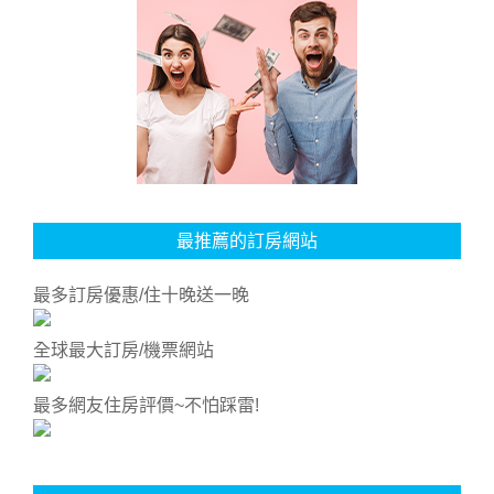
最推薦的訂房網站
最多訂房優惠/住十晚送一晚
全球最大訂房/機票網站
最多網友住房評價~不怕踩雷!