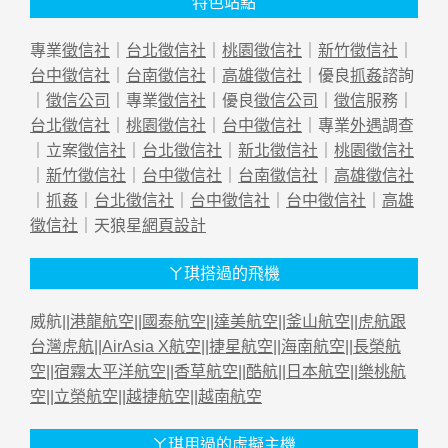
特色站點
專業
徵信社
｜
台北徵信社
｜
桃園徵信社
｜
新竹徵信社
｜
台中徵信社
｜
台南徵信社
｜
高雄徵信社
｜優良
抓姦
諮詢
｜
徵信公司
｜專業
徵信社
｜優良
徵信公司
｜
徵信
服務｜
台北徵信社
｜
桃園徵信社
｜
台中徵信社
｜專業
外遇
調查
｜立案
徵信社
｜
台北徵信社
｜
新北徵信社
｜
桃園徵信社
｜
新竹徵信社
｜
台中徵信社
｜
台南徵信社
｜
高雄徵信社
｜
抓姦
｜
台北徵信社
｜
台中徵信社
｜
台中徵信社
｜
高雄
徵信社
｜天狼星
網頁設計
ㄚ琪搭過的飛機
威航||
港龍航空
||
國泰航空
||
達美航空
||
釜山航空
||
虎航跟
台灣虎航
||
AirAsia X航空
||
捷星航空
||
海南航空
||
長榮航
空
||
宿霧太平洋航空
||
香草航空
||
酷航
||
日本航空
||
樂桃航
空
||
立榮航空
||
越捷航空
||
越南航空
ㄚ琪用過的虛擬主機