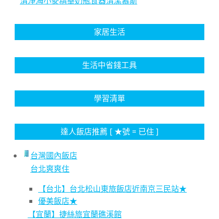
清淨海小麥精華奶瓶食器清潔慕斯
家居生活
生活中省錢工具
學習清單
達人飯店推薦 [ ★號 = 已住 ]
台灣國內飯店
台北爽爽住
【台北】台北松山東旅飯店近南京三民站★
優美飯店★
【宜蘭】捷絲旅宜蘭礁溪館