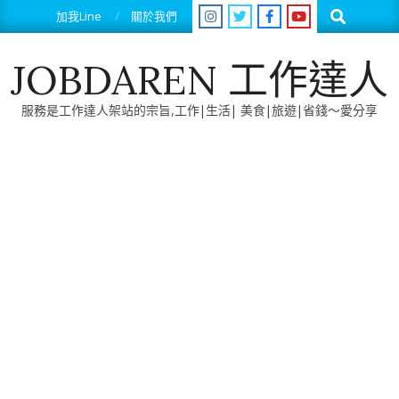
Skip
Search
加我Line
關於我們
to
content
JOBDAREN 工作達人
服務是工作達人架站的宗旨,工作|生活| 美食|旅遊|省錢～愛分享
Primary
Navigation
Menu