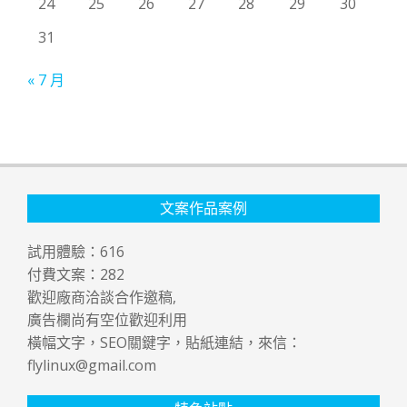
24
25
26
27
28
29
30
31
« 7 月
文案作品案例
試用體驗：
616
付費文案：
282
歡迎廠商洽談合作邀稿,
廣告欄尚有空位歡迎利用
橫幅文字，SEO關鍵字，貼紙連結，來信：
flylinux@gmail.com