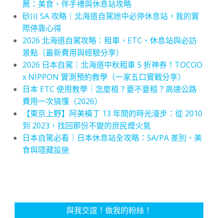
薦：美食、伴手禮與休息站攻略
砂川 SA 攻略｜北海道自駕途中必停休息站，我的實
際停靠心得
2026 北海道自駕攻略：租車、ETC、休息站與必訪
景點（最新費用與經驗分享）
2026 日本自駕｜北海道中秋租車 5 折神券！TOCOO
x NIPPON 實測預約教學（一家五口實戰分享）
日本 ETC 使用教學｜怎麼租？要不要租？高速公路
費用一次搞懂（2026）
【東京上野】阿美橫丁 13 年間的時光漫步：從 2010
到 2023，找回那份不變的庶民煙火氣
日本自駕必看｜日本休息站全攻略：SA/PA 差別、美
食與隱藏設施
與我交誼！做我的粉絲！