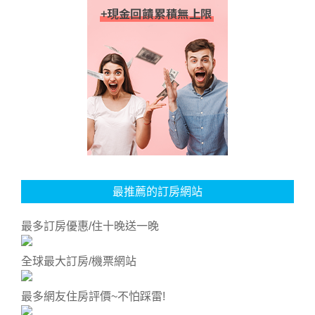
最推薦的訂房網站
最多訂房優惠/住十晚送一晚
全球最大訂房/機票網站
最多網友住房評價~不怕踩雷!