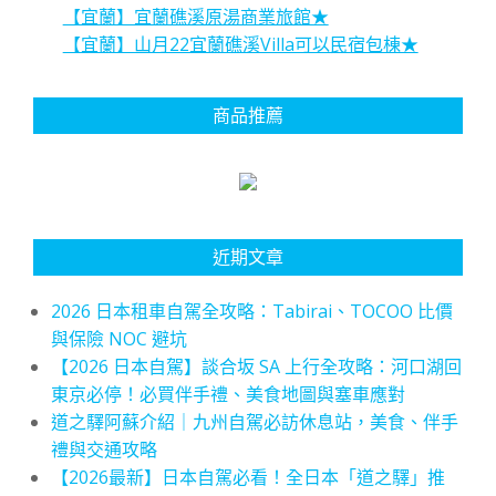
【宜蘭】宜蘭礁溪原湯商業旅館★
【宜蘭】山月22宜蘭礁溪Villa可以民宿包棟★
商品推薦
近期文章
2026 日本租車自駕全攻略：Tabirai、TOCOO 比價
與保險 NOC 避坑
【2026 日本自駕】談合坂 SA 上行全攻略：河口湖回
東京必停！必買伴手禮、美食地圖與塞車應對
道之驛阿蘇介紹｜九州自駕必訪休息站，美食、伴手
禮與交通攻略
【2026最新】日本自駕必看！全日本「道之驛」推