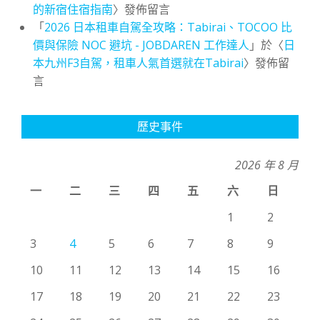
的新宿住宿指南
〉發佈留言
「
2026 日本租車自駕全攻略：Tabirai、TOCOO 比
價與保險 NOC 避坑 - JOBDAREN 工作達人
」於〈
日
本九州F3自駕，租車人氣首選就在Tabirai
〉發佈留
言
歷史事件
2026 年 8 月
一
二
三
四
五
六
日
1
2
3
4
5
6
7
8
9
10
11
12
13
14
15
16
17
18
19
20
21
22
23