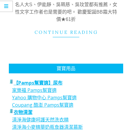
05
名人大S、伊能靜、吳珮慈、吳玟萱都有推薦，女
性文字工作者也是需要的吧。 歡慶聖誕BB霜大特
價★61折
CONTINUE READING
寶寶用品
【Pamps幫寶適】尿布
家樂福 Pamps幫寶適
Yahoo 購物中心 Pamps幫寶適
Coupang 酷澎 Pamps幫寶適
衣物清潔
清淨海健康呵護天然洗衣精
清淨海小麥精華奶瓶食器清潔慕斯