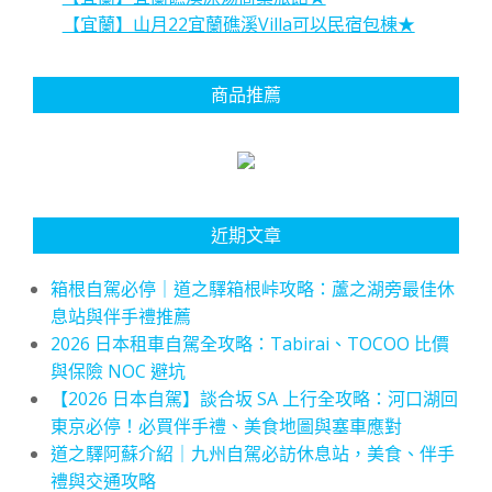
【宜蘭】山月22宜蘭礁溪Villa可以民宿包棟★
商品推薦
近期文章
箱根自駕必停｜道之驛箱根峠攻略：蘆之湖旁最佳休
息站與伴手禮推薦
2026 日本租車自駕全攻略：Tabirai、TOCOO 比價
與保險 NOC 避坑
【2026 日本自駕】談合坂 SA 上行全攻略：河口湖回
東京必停！必買伴手禮、美食地圖與塞車應對
道之驛阿蘇介紹｜九州自駕必訪休息站，美食、伴手
禮與交通攻略