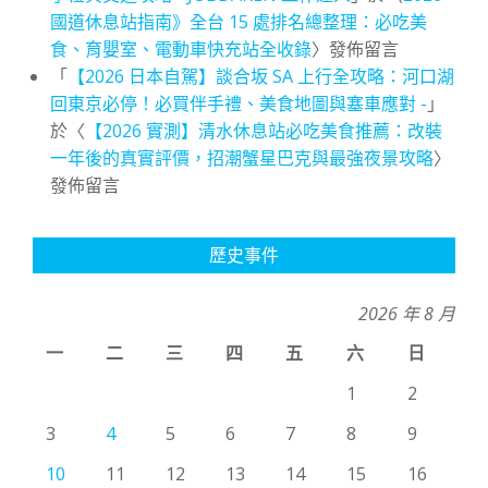
國道休息站指南》全台 15 處排名總整理：必吃美
食、育嬰室、電動車快充站全收錄
〉發佈留言
「
【2026 日本自駕】談合坂 SA 上行全攻略：河口湖
回東京必停！必買伴手禮、美食地圖與塞車應對 -
」
於〈
【2026 實測】清水休息站必吃美食推薦：改裝
一年後的真實評價，招潮蟹星巴克與最強夜景攻略
〉
發佈留言
歷史事件
2026 年 8 月
一
二
三
四
五
六
日
1
2
3
4
5
6
7
8
9
10
11
12
13
14
15
16