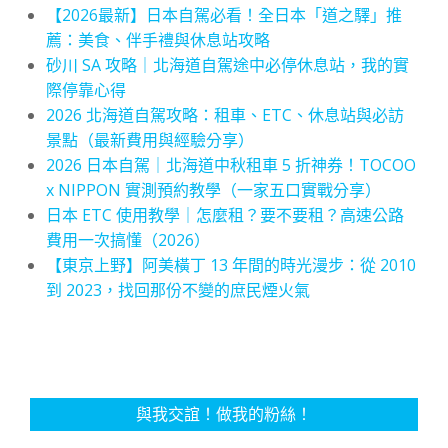
【2026最新】日本自駕必看！全日本「道之驛」推
薦：美食、伴手禮與休息站攻略
砂川 SA 攻略｜北海道自駕途中必停休息站，我的實
際停靠心得
2026 北海道自駕攻略：租車、ETC、休息站與必訪
景點（最新費用與經驗分享）
2026 日本自駕｜北海道中秋租車 5 折神券！TOCOO
x NIPPON 實測預約教學（一家五口實戰分享）
日本 ETC 使用教學｜怎麼租？要不要租？高速公路
費用一次搞懂（2026）
【東京上野】阿美橫丁 13 年間的時光漫步：從 2010
到 2023，找回那份不變的庶民煙火氣
與我交誼！做我的粉絲！