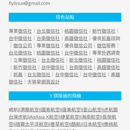
flylinux@gmail.com
特色站點
專業
徵信社
｜
台北徵信社
｜
桃園徵信社
｜
新竹徵信社
｜
台中徵信社
｜
台南徵信社
｜
高雄徵信社
｜優良
抓姦
諮詢
｜
徵信公司
｜專業
徵信社
｜優良
徵信公司
｜
徵信
服務｜
台北徵信社
｜
桃園徵信社
｜
台中徵信社
｜專業
外遇
調查
｜立案
徵信社
｜
台北徵信社
｜
新北徵信社
｜
桃園徵信社
｜
新竹徵信社
｜
台中徵信社
｜
台南徵信社
｜
高雄徵信社
｜
抓姦
｜
台北徵信社
｜
台中徵信社
｜
台中徵信社
｜
高雄
徵信社
｜天狼星
網頁設計
ㄚ琪搭過的飛機
威航||
港龍航空
||
國泰航空
||
達美航空
||
釜山航空
||
虎航跟
台灣虎航
||
AirAsia X航空
||
捷星航空
||
海南航空
||
長榮航
空
||
宿霧太平洋航空
||
香草航空
||
酷航
||
日本航空
||
樂桃航