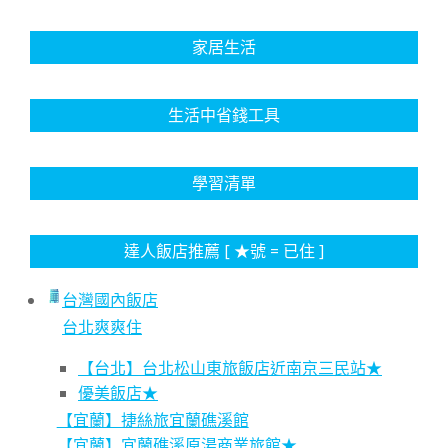
家居生活
生活中省錢工具
學習清單
達人飯店推薦 [ ★號 = 已住 ]
台灣國內飯店
台北爽爽住
【台北】台北松山東旅飯店近南京三民站★
優美飯店★
【宜蘭】捷絲旅宜蘭礁溪館
【宜蘭】宜蘭礁溪原湯商業旅館★