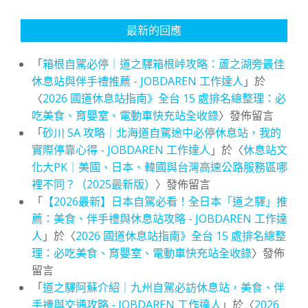
最新的回應
「
箱根自駕必停｜道之驛箱根峠攻略：蘆之湖旁最佳
休息站與伴手禮推薦 - JOBDAREN 工作達人
」於
〈
2026 國道休息站指南》全台 15 處排名總整理：必
吃美食、育嬰室、電動車快充站全收錄
〉發佈留言
「
砂川 SA 攻略｜北海道自駕途中必停休息站，我的
實際停靠心得 - JOBDAREN 工作達人
」於〈
休息站文
化大PK｜美國、日本、韓國與台灣高速公路服務區哪
裡不同？（2025最新版）
〉發佈留言
「
【2026最新】日本自駕必看！全日本「道之驛」推
薦：美食、伴手禮與休息站攻略 - JOBDAREN 工作達
人
」於〈
2026 國道休息站指南》全台 15 處排名總整
理：必吃美食、育嬰室、電動車快充站全收錄
〉發佈
留言
「
道之驛阿蘇介紹｜九州自駕必訪休息站，美食、伴
手禮與交通攻略 - JOBDAREN 工作達人
」於〈
2026