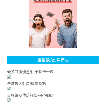
最推薦的訂房網站
最多訂房優惠/住十晚送一晚
全球最大訂房/機票網站
最多網友住房評價~不怕踩雷!