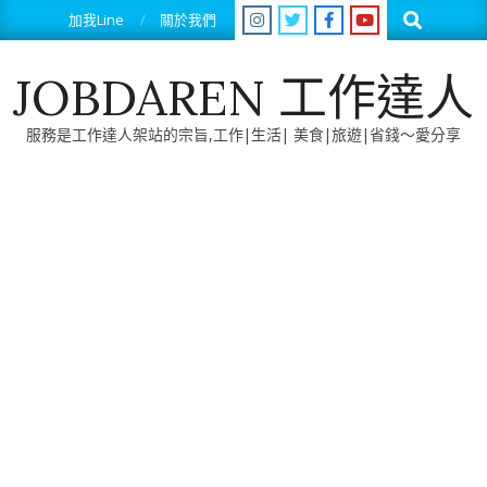
Skip
Search
加我Line
關於我們
to
content
JOBDAREN 工作達人
服務是工作達人架站的宗旨,工作|生活| 美食|旅遊|省錢～愛分享
Primary
Navigation
Menu