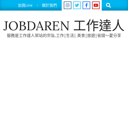
Skip
Search
加我Line
關於我們
to
content
JOBDAREN 工作達人
服務是工作達人架站的宗旨,工作|生活| 美食|旅遊|省錢～愛分享
Primary
Navigation
Menu