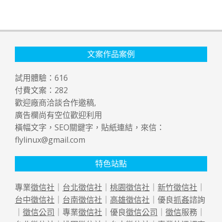
文案作品案例
試用體驗：
616
付費文案：
282
歡迎廠商洽談合作邀稿,
廣告欄尚有空位歡迎利用
橫幅文字，SEO關鍵字，貼紙連結，來信：
flylinux@gmail.com
特色站點
專業
徵信社
｜
台北徵信社
｜
桃園徵信社
｜
新竹徵信社
｜
台中徵信社
｜
台南徵信社
｜
高雄徵信社
｜優良
抓姦
諮詢
｜
徵信公司
｜專業
徵信社
｜優良
徵信公司
｜
徵信
服務｜