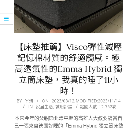
【床墊推薦】Visco彈性減壓
記憶棉材質的舒適觸感。極
高透氣性的Emma Hybrid 獨
立筒床墊，我真的睡了11小
時！
2023-
BY:
ㄚ琪
ON:
2023/08/12
,MODIFIED:
2023/11/14
IN:
家居生活
,
試用評論
點閱人數：2,752次
08-
12
本來今年的父親節北漂中壢的高雄人大叔要犒賞自
己一張來自德國好睡的「Emma Hybrid 獨立筒床墊