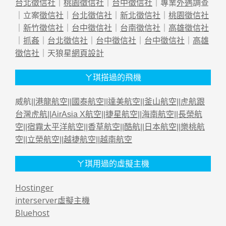
台北徵信社
｜
桃園徵信社
｜
台中徵信社
｜專業
外遇
調查
｜立案
徵信社
｜
台北徵信社
｜
新北徵信社
｜
桃園徵信社
｜
新竹徵信社
｜
台中徵信社
｜
台南徵信社
｜
高雄徵信社
｜
抓姦
｜
台北徵信社
｜
台中徵信社
｜
台中徵信社
｜
高雄
徵信社
｜天狼星
網頁設計
ㄚ琪搭過的飛機
威航||
港龍航空
||
國泰航空
||
達美航空
||
釜山航空
||
虎航跟
台灣虎航
||
AirAsia X航空
||
捷星航空
||
海南航空
||
長榮航
空
||
宿霧太平洋航空
||
香草航空
||
酷航
||
日本航空
||
樂桃航
空
||
立榮航空
||
越捷航空
||
越南航空
ㄚ琪用過的虛擬主機
Hostinger
interserver虛擬主機
Bluehost