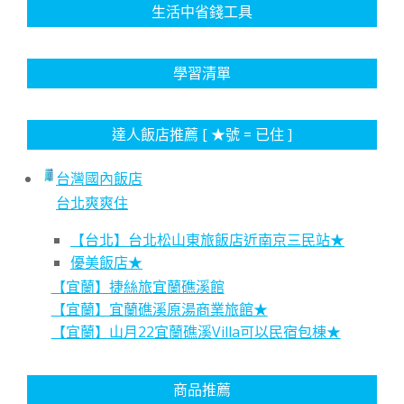
生活中省錢工具
學習清單
達人飯店推薦 [ ★號 = 已住 ]
台灣國內飯店
台北爽爽住
【台北】台北松山東旅飯店近南京三民站★
優美飯店★
【宜蘭】捷絲旅宜蘭礁溪館
【宜蘭】宜蘭礁溪原湯商業旅館★
【宜蘭】山月22宜蘭礁溪Villa可以民宿包棟★
商品推薦