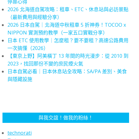
停靠心得
2026 北海道自駕攻略：租車、ETC、休息站與必訪景點
（最新費用與經驗分享）
2026 日本自駕｜北海道中秋租車 5 折神券！TOCOO x
NIPPON 實測預約教學（一家五口實戰分享）
日本 ETC 使用教學｜怎麼租？要不要租？高速公路費用
一次搞懂（2026）
【東京上野】阿美橫丁 13 年間的時光漫步：從 2010 到
2023，找回那份不變的庶民煙火氣
日本自駕必看｜日本休息站全攻略：SA/PA 差別、美食
與隱藏設施
與我交誼！做我的粉絲！
technorati