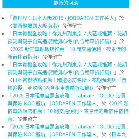
最新的回應
「
遊世界：日本大阪2016 - JOBDAREN 工作達人
」於
〈
關西機場到大阪南港
〉發佈留言
「
日本賞櫻全攻略｜從九州到東京 7 大區域推薦、花期
預測與親子自駕追櫻實測心得 (內含租車折扣碼) -
」於
〈
2025 新宿車站飯店推薦｜10 間交通便利、夜景佳的
新宿住宿指南
〉發佈留言
「
日本賞櫻全攻略｜從九州到東京 7 大區域推薦、花期
預測與親子自駕追櫻實測心得 (內含租車折扣碼) -
」於
〈
日本賞櫻熱點推薦｜精選必訪名所、花期預測與「自
駕追櫻」全攻略 (內含租車專屬折扣碼)
〉發佈留言
「
2026 日本租車自駕全攻略：Tabirai、TOCOO 比價
與保險 NOC 避坑 - JOBDAREN 工作達人
」於〈
2025 新
宿車站飯店推薦｜10 間交通便利、夜景佳的新宿住宿指
南
〉發佈留言
「
2026 日本租車自駕全攻略：Tabirai、TOCOO 比價
與保險 NOC 避坑 - JOBDAREN 工作達人
」於〈
日本九