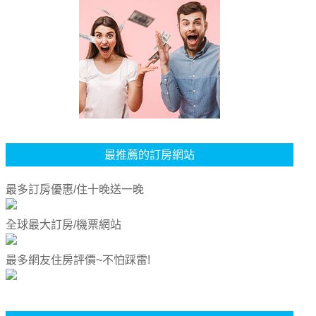
最推薦的訂房網站
最多訂房優惠/住十晚送一晚
全球最大訂房/機票網站
最多網友住房評價~不怕踩雷!