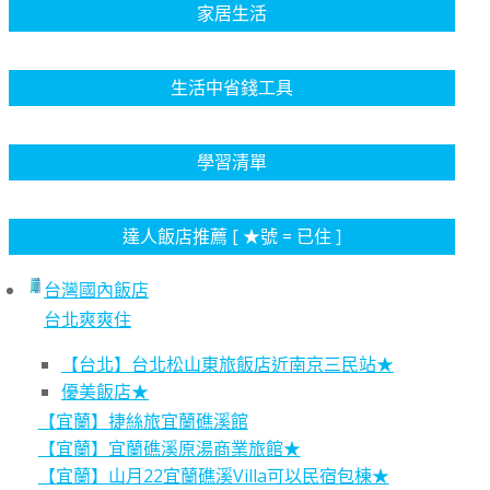
家居生活
生活中省錢工具
學習清單
達人飯店推薦 [ ★號 = 已住 ]
台灣國內飯店
台北爽爽住
【台北】台北松山東旅飯店近南京三民站★
優美飯店★
【宜蘭】捷絲旅宜蘭礁溪館
【宜蘭】宜蘭礁溪原湯商業旅館★
【宜蘭】山月22宜蘭礁溪Villa可以民宿包棟★