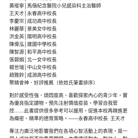
黃瑽寧│馬偕紀念醫院小兒感染科主治醫師
王天才│永春高中校長
李慶宗│成功高中校長
林麗華│景美女中校長
洪金英│陽明高中校長
陳偉泓│建國中學校長
陳智源│和平高中校長
張碧娟│北一女中校長
楊世瑞│中山女中校長
趙雅鈴│成淵高中校長
聚精會神．好評推薦（依姓氏筆畫排序）
對於感受性強、煩悶度高、喜歡探索內心的青少年，實
為優良指定讀物，預先注射價值疫苗，學習自我管
控……此書提供很多參考可以援用，促進本校再精進更
為織密、精準的德育策略。——永春高中校長 王天才
專注力廣泛地影響我們在各項心智活動上的表現，是一