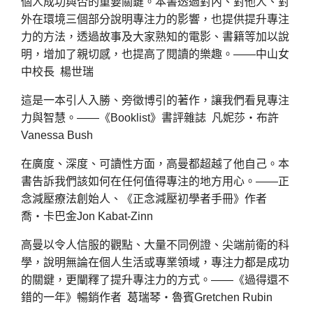
個人成功與否的重要關鍵。本書透過對內、對他人、對
外在環境三個部分說明專注力的影響，也提供提升專注
力的方法，透過故事及大家熟知的電影、書籍等加以說
明，增加了親切感，也提高了閱讀的樂趣。——中山女
中校長 楊世瑞
這是一本引人入勝、旁徵博引的著作，讓我們看見專注
力與智慧。——《Booklist》書評雜誌 凡妮莎・布許
Vanessa Bush
在廣度、深度、可讀性方面，高曼都超越了他自己。本
書告訴我們該如何在任何值得專注的地方用心。——正
念減壓療法創始人、《正念減壓初學者手冊》作者
喬・卡巴金Jon Kabat-Zinn
高曼以令人信服的觀點、大量不同例證、尖端前衛的科
學，說明無論在個人生活或專業領域，專注力都是成功
的關鍵，更闡釋了提升專注力的方式。——《過得還不
錯的一年》暢銷作者 葛瑞琴・魯賓Gretchen Rubin