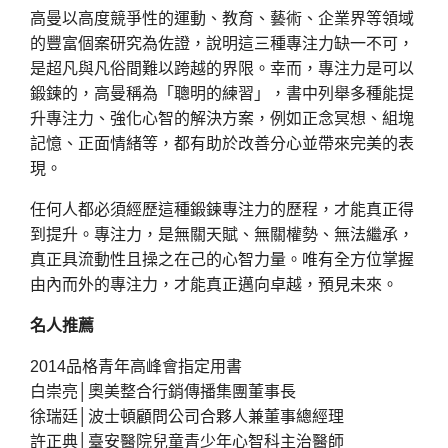
高曼以高度競爭性的運動、教育、藝術、企業界等領域
的豐富個案研究為佐證，說明這三種專注力缺一不可，
是超凡與凡俗間難以跨越的界限。幸而，專注力是可以
鍛鍊的，高曼稱為「聰明的練習」，書中列舉多種能提
升專注力、強化心智的解決方案，例如正念冥想、組塊
記憶、正面情緒等，都有助於改善分心並帶來完美的表
現。
任何人都必須經歷這種鍛鍊專注力的歷程，才能真正得
到提升。專注力，是無關天賦、無關權勢、無法繼承，
真正具流動性且操之在己的心智力量。唯有全方位掌握
由內而外的專注力，才能真正邁向卓越，預見未來。
名人推薦
2014品格青年高峰會指定用書
白崇亮│奧美整合行銷傳播集團董事長
徐瑞廷│波士頓顧問公司合夥人兼董事總經理
許正典│臺安醫院兒童青少年心智科主治醫師