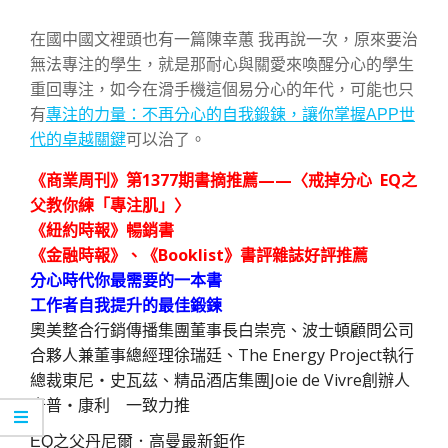
在國中國文裡頭也有一篇陳幸蕙 我再說一次，原來要治
無法專注的學生，就是那耐心與關愛來喚醒分心的學生
重回專注，如今在滑手機這個易分心的年代，可能也只
有
專注的力量：不再分心的自我鍛鍊，讓你掌握APP世
代的卓越關鍵
可以治了。
《商業周刊》第1377期書摘推薦——〈戒掉分心 EQ之
父教你練「專注肌」〉
《紐約時報》暢銷書
《金融時報》、《Booklist》書評雜誌好評推薦
分心時代你最需要的一本書
工作者自我提升的最佳鍛鍊
奧美整合行銷傳播集團董事長白崇亮、波士頓顧問公司
合夥人兼董事總經理徐瑞廷、The Energy Project執行
總裁東尼・史瓦茲、精品酒店集團Joie de Vivre創辦人
奇普・康利 一致力推
EQ之父丹尼爾．高曼最新鉅作