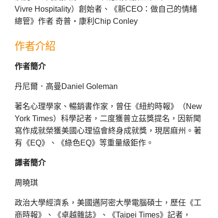
Vivre Hospitality）創始者、《新CEO：做自己的情緒
總管》作者 奇普・康利Chip Conley
作者介紹
作者簡介
丹尼爾．高曼Daniel Goleman
著名心理學家、暢銷書作家，曾任《紐約時報》（New
York Times）科學記者，二度獲普立茲獎提名，因新聞
寫作成就榮獲美國心理協會終身成就獎，現居麻州。著
有《EQ》、《綠色EQ》等重量級鉅作。
譯者簡介
周曉琪
政治大學經濟系，美國邁阿密大學電腦碩士，歷任《工
商時報》、《卓越雜誌》、《Taipei Times》記者，