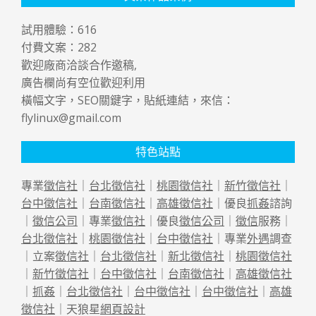
試用體驗：
616
付費文案：
282
歡迎廠商洽談合作邀稿,
廣告欄尚有空位歡迎利用
橫幅文字，SEO關鍵字，貼紙連結，來信：
flylinux@gmail.com
特色站點
專業
徵信社
｜
台北徵信社
｜
桃園徵信社
｜
新竹徵信社
｜
台中徵信社
｜
台南徵信社
｜
高雄徵信社
｜優良
抓姦
諮詢
｜
徵信公司
｜專業
徵信社
｜優良
徵信公司
｜
徵信
服務｜
台北徵信社
｜
桃園徵信社
｜
台中徵信社
｜專業
外遇
調查
｜立案
徵信社
｜
台北徵信社
｜
新北徵信社
｜
桃園徵信社
｜
新竹徵信社
｜
台中徵信社
｜
台南徵信社
｜
高雄徵信社
｜
抓姦
｜
台北徵信社
｜
台中徵信社
｜
台中徵信社
｜
高雄
徵信社
｜天狼星
網頁設計