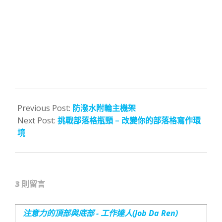
2014-
08-
Previous Post:
防潑水附輪主機架
07
Next Post:
挑戰部落格瓶頸 – 改變你的部落格寫作環
境
3 則留言
注意力的頂部與底部 - 工作達人(Job Da Ren)