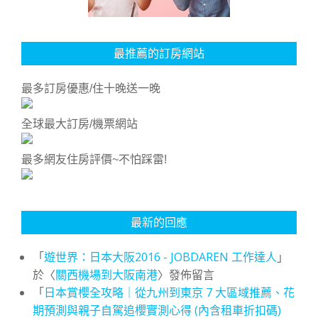
最推薦的訂房網站
最多訂房優惠/住十晚送一晚
全球最大訂房/機票網站
最多網友住房評價~不怕踩雷!
最新的回應
「
遊世界：日本大阪2016 - JOBDAREN 工作達人
」
於〈
關西機場到大阪南港
〉發佈留言
「
日本賞櫻全攻略｜從九州到東京 7 大區域推薦、花
期預測與親子自駕追櫻實測心得 (內含租車折扣碼)