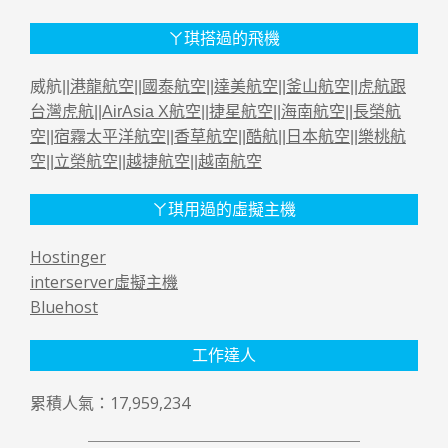
ㄚ琪搭過的飛機
威航||
港龍航空
||
國泰航空
||
達美航空
||
釜山航空
||
虎航跟
台灣虎航
||
AirAsia X航空
||
捷星航空
||
海南航空
||
長榮航
空
||
宿霧太平洋航空
||
香草航空
||
酷航
||
日本航空
||
樂桃航
空
||
立榮航空
||
越捷航空
||
越南航空
ㄚ琪用過的虛擬主機
Hostinger
interserver虛擬主機
Bluehost
工作達人
累積人氣：17,959,234