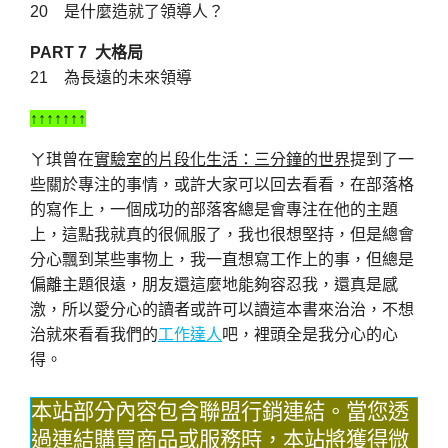
20 是什麼造就了領導人？
PART 7 大格局
21 為長遠的未來領導
↑↑↑↑↑↑↑
ㄚ琪曾在
實驗室的片段化生活：三分鐘的世界
提到了一
些關於專注的事情，或許大家可以回去看看，在部落格
的寫作上，一個成功的部落客總是會專注在他的主題
上，這點我就真的很佩服了，我也很想堅持，但是總會
分心飄到某些事物上，我一直想寫工作上的事，但總是
偏離主題很遠，朋友還這麼地能夠容忍我，還真是感
激，所以愛分心的讀者或許可以讀這本書來治治，不想
治就來看看我們的
工作達人
吧，裡頭全是我分心的心
得。
本站部分內容包含聯盟行銷連結。當您透
過連結購買商品或服務時，本站將獲得微