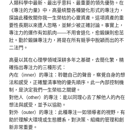
人類科學中最新、最出乎意料、最重要的領先優勢。在
《專注的力量》中，高曼統整各種變化形式的專注力，
探論此種攸關你我一生榮枯的心靈資產。這項資產的重
要性長期以來遭人忽略，並鮮少被正確討論。事實上，
專注力的運作有如肌肉——不用會退化，愈鍛鍊則愈茁
壯。勤於鍛鍊專注力，將是在所有競爭中脫穎而出的不
二法門。
高曼以其在心理學領域深耕多年之基礎，去簡化繁，精
確指出專注力的三種形式：
內在（inner）的專注：聆聽自己的聲音，察覺自身的想
法和感受，正確釐清事物的優先順序。此一內部控制機
制，是決定我們一生榮枯之關鍵。
對他人（other）的專注：能以同理心去了解他人的內在
想法與感受，並予以協助。
對外（outer）的專注：此種專注一如領導者的視野，有
助於理解大環境或生態體系，對決策、組織的管理和創
新非常重要。