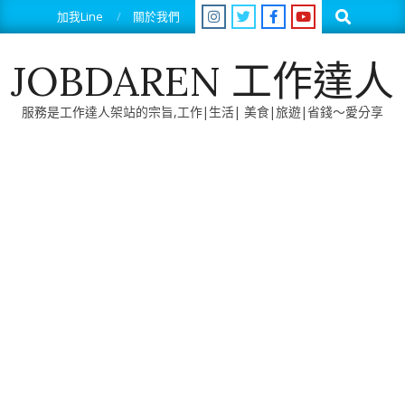
Skip
Search
加我Line
關於我們
to
content
JOBDAREN 工作達人
服務是工作達人架站的宗旨,工作|生活| 美食|旅遊|省錢～愛分享
Primary
Navigation
Menu