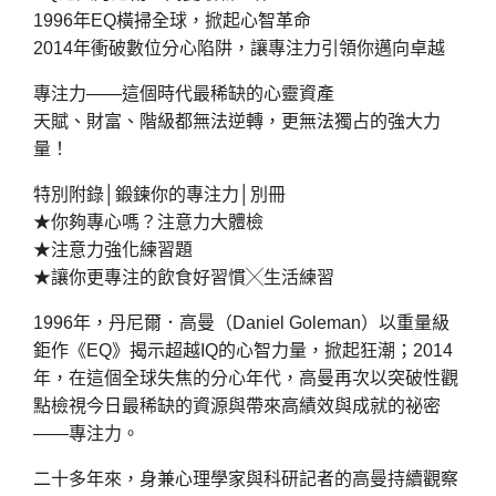
1996年EQ橫掃全球，掀起心智革命
2014年衝破數位分心陷阱，讓專注力引領你邁向卓越
專注力——這個時代最稀缺的心靈資產
天賦、財富、階級都無法逆轉，更無法獨占的強大力
量！
特別附錄│鍛鍊你的專注力│別冊
★你夠專心嗎？注意力大體檢
★注意力強化練習題
★讓你更專注的飲食好習慣╳生活練習
1996年，丹尼爾．高曼（Daniel Goleman）以重量級
鉅作《EQ》揭示超越IQ的心智力量，掀起狂潮；2014
年，在這個全球失焦的分心年代，高曼再次以突破性觀
點檢視今日最稀缺的資源與帶來高績效與成就的祕密
——專注力。
二十多年來，身兼心理學家與科研記者的高曼持續觀察