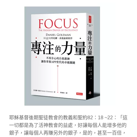
耶穌基督後期聖徒教會​的​教義和聖約82：18 ~22：「這​
一切​都​是​為了​活​神​教會​的​益處，​好​讓​每個人​能​增多​他​的
銀子，​讓​每個人​再​賺​另外​的​銀子，​是​的，​甚至​一百​倍，​