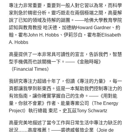
專注力非常重要，重要到一般人對它習以為常，而科學
家則急於精密分析。靈巧遊走在兩個極端之間，高曼解
說了已知的領域及待解的謎團。——哈佛大學教育學院
認知與教育教授 哈沃德・加德納Howard Gardner、約
翰・霍布John H. Hobbs、伊莉莎白・霍布斯Elisabeth
A. Hobbs
高曼提供了一本非常具可讀性的宣言，告訴我們，智慧
型手機偶而也該關機一下。——《金融時報》
（Financial Times）
我研究專注力超過十年了，但讀《專注的力量》，每一
頁都讓我學到新東西。這是一本幫助我們控制專注力的
有效指南，讓你確實掌握自己的生命。——《用對能
量，你就不會累》作者、能量專案公司（The Energy
Project）執行總裁 東尼・史瓦茲Tony Schwartz
高曼完美地描述了當今工作與日常生活中專注力缺乏的
狀況……高度推薦！——裘德威餐旅企業（Joie de