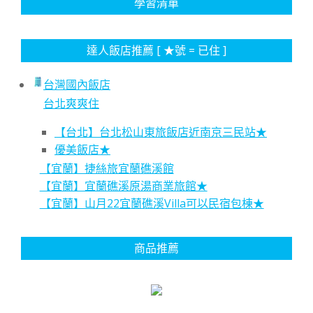
學習清單
達人飯店推薦 [ ★號 = 已住 ]
台灣國內飯店
台北爽爽住
【台北】台北松山東旅飯店近南京三民站★
優美飯店★
【宜蘭】捷絲旅宜蘭礁溪館
【宜蘭】宜蘭礁溪原湯商業旅館★
【宜蘭】山月22宜蘭礁溪Villa可以民宿包棟★
商品推薦