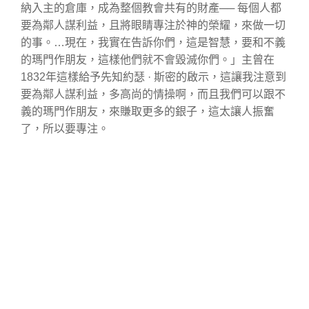
納入​主​的倉庫，​成為​整個​教會​共有​的​財產── 每個人​都​
要​為​鄰人​謀利​益，​且​將眼睛​專注​於​神​的​榮耀，​來​做​一切​
的​事。…​現在，​我​實在​告訴​你們，​這​是​智慧，​要​和​不義​
的​瑪門​作​朋友，​這樣​他們​就​不會​毀滅​你們。」主曾在
1832年這樣​給予​先知​約瑟 · 斯密​的​啟示，這讓我注意到
要為鄰人謀利益，多高尚的情操啊，而且我們可以跟不
義的瑪門作朋友，來賺取更多的銀子，這太讓人振奮
了，所以要專注。