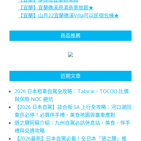
【宜蘭】宜蘭礁溪原湯商業旅館★
【宜蘭】山月22宜蘭礁溪Villa可以民宿包棟★
商品推薦
近期文章
2026 日本租車自駕全攻略：Tabirai、TOCOO 比價
與保險 NOC 避坑
【2026 日本自駕】談合坂 SA 上行全攻略：河口湖回
東京必停！必買伴手禮、美食地圖與塞車應對
道之驛阿蘇介紹｜九州自駕必訪休息站，美食、伴手
禮與交通攻略
【2026最新】日本自駕必看！全日本「道之驛」推