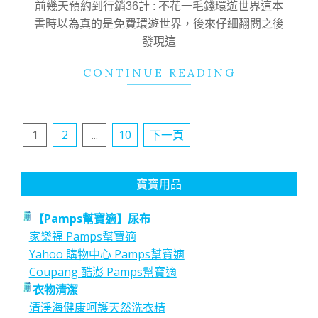
前幾天預約到行銷36計 : 不花一毛錢環遊世界這本
書時以為真的是免費環遊世界，後來仔細翻閱之後
發現這
CONTINUE READING
文
1
2
...
10
下一頁
章
分
寶寶用品
頁
【Pamps幫寶適】尿布
家樂福 Pamps幫寶適
Yahoo 購物中心 Pamps幫寶適
Coupang 酷澎 Pamps幫寶適
衣物清潔
清淨海健康呵護天然洗衣精