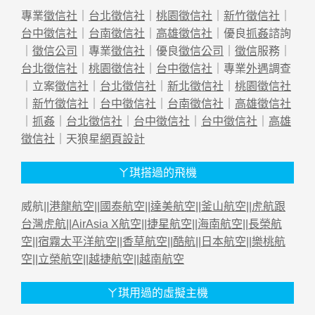
專業
徵信社
｜
台北徵信社
｜
桃園徵信社
｜
新竹徵信社
｜
台中徵信社
｜
台南徵信社
｜
高雄徵信社
｜優良
抓姦
諮詢
｜
徵信公司
｜專業
徵信社
｜優良
徵信公司
｜
徵信
服務｜
台北徵信社
｜
桃園徵信社
｜
台中徵信社
｜專業
外遇
調查
｜立案
徵信社
｜
台北徵信社
｜
新北徵信社
｜
桃園徵信社
｜
新竹徵信社
｜
台中徵信社
｜
台南徵信社
｜
高雄徵信社
｜
抓姦
｜
台北徵信社
｜
台中徵信社
｜
台中徵信社
｜
高雄
徵信社
｜天狼星
網頁設計
ㄚ琪搭過的飛機
威航||
港龍航空
||
國泰航空
||
達美航空
||
釜山航空
||
虎航跟
台灣虎航
||
AirAsia X航空
||
捷星航空
||
海南航空
||
長榮航
空
||
宿霧太平洋航空
||
香草航空
||
酷航
||
日本航空
||
樂桃航
空
||
立榮航空
||
越捷航空
||
越南航空
ㄚ琪用過的虛擬主機