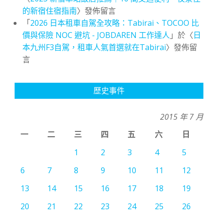
的新宿住宿指南
〉發佈留言
「
2026 日本租車自駕全攻略：Tabirai、TOCOO 比
價與保險 NOC 避坑 - JOBDAREN 工作達人
」於〈
日
本九州F3自駕，租車人氣首選就在Tabirai
〉發佈留
言
歷史事件
2015 年 7 月
一
二
三
四
五
六
日
1
2
3
4
5
6
7
8
9
10
11
12
13
14
15
16
17
18
19
20
21
22
23
24
25
26