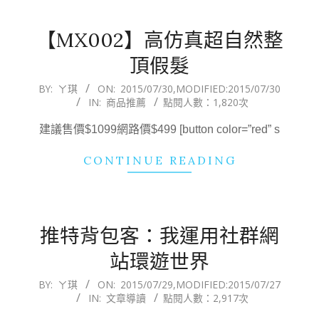
【MX002】高仿真超自然整
頂假髮
2015-
BY:
ㄚ琪
ON:
2015/07/30
,MODIFIED:
2015/07/30
IN:
商品推薦
點閱人數：1,820次
07-
30
建議售價$1099網路價$499 [button color=”red” s
CONTINUE READING
推特背包客：我運用社群網
站環遊世界
2015-
BY:
ㄚ琪
ON:
2015/07/29
,MODIFIED:
2015/07/27
IN:
文章導讀
點閱人數：2,917次
07-
29