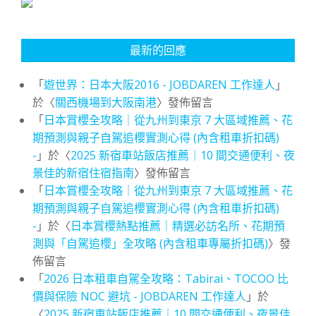
最新的回應
「
遊世界：日本大阪2016 - JOBDAREN 工作達人
」
於〈
關西機場到大阪南港
〉發佈留言
「
日本賞櫻全攻略｜從九州到東京 7 大區域推薦、花
期預測與親子自駕追櫻實測心得 (內含租車折扣碼)
-
」於〈
2025 新宿車站飯店推薦｜10 間交通便利、夜
景佳的新宿住宿指南
〉發佈留言
「
日本賞櫻全攻略｜從九州到東京 7 大區域推薦、花
期預測與親子自駕追櫻實測心得 (內含租車折扣碼)
-
」於〈
日本賞櫻熱點推薦｜精選必訪名所、花期預
測與「自駕追櫻」全攻略 (內含租車專屬折扣碼)
〉發
佈留言
「
2026 日本租車自駕全攻略：Tabirai、TOCOO 比
價與保險 NOC 避坑 - JOBDAREN 工作達人
」於
〈
2025 新宿車站飯店推薦｜10 間交通便利、夜景佳