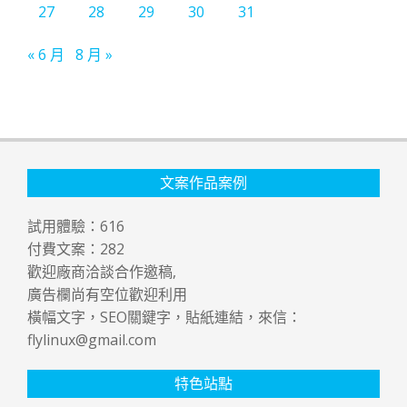
27
28
29
30
31
« 6 月
8 月 »
文案作品案例
試用體驗：
616
付費文案：
282
歡迎廠商洽談合作邀稿,
廣告欄尚有空位歡迎利用
橫幅文字，SEO關鍵字，貼紙連結，來信：
flylinux@gmail.com
特色站點