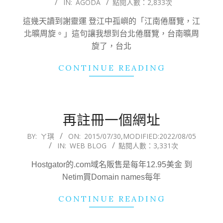
IN:
AGODA
點閱人數：2,833次
07-
30
這幾天讀到謝靈運 登江中孤嶼的「江南倦曆覽，江
北曠周旋。」這句讓我想到台北倦曆覽，台南曠周
旋了，台北
CONTINUE READING
再註冊一個網址
2015-
BY:
ㄚ琪
ON:
2015/07/30
,MODIFIED:
2022/08/05
IN:
WEB BLOG
點閱人數：3,331次
07-
30
Hostgator的.com域名販售是每年12.95美金 到
Netim買Domain names每年
CONTINUE READING