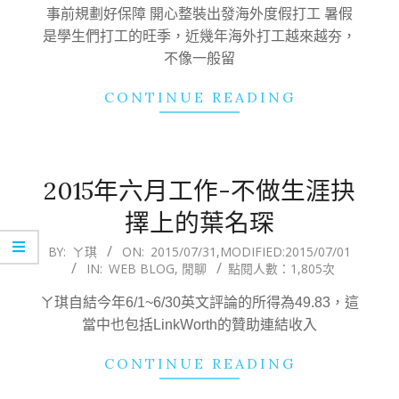
31
事前規劃好保障 開心整裝出發海外度假打工 暑假
是學生們打工的旺季，近幾年海外打工越來越夯，
不像一般留
CONTINUE READING
2015年六月工作-不做生涯抉
擇上的葉名琛
2015-
BY:
ㄚ琪
ON:
2015/07/31
,MODIFIED:
2015/07/01
IN:
WEB BLOG
,
閒聊
點閱人數：1,805次
07-
31
ㄚ琪自結今年6/1~6/30英文評論的所得為49.83，這
當中也包括LinkWorth的贊助連結收入
CONTINUE READING