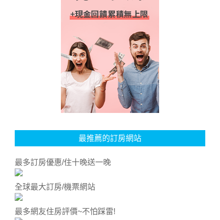
最推薦的訂房網站
最多訂房優惠/住十晚送一晚
全球最大訂房/機票網站
最多網友住房評價~不怕踩雷!