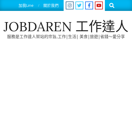
Skip
Search
加我Line
關於我們
to
content
JOBDAREN 工作達人
服務是工作達人架站的宗旨,工作|生活| 美食|旅遊|省錢～愛分享
Primary
Navigation
Menu