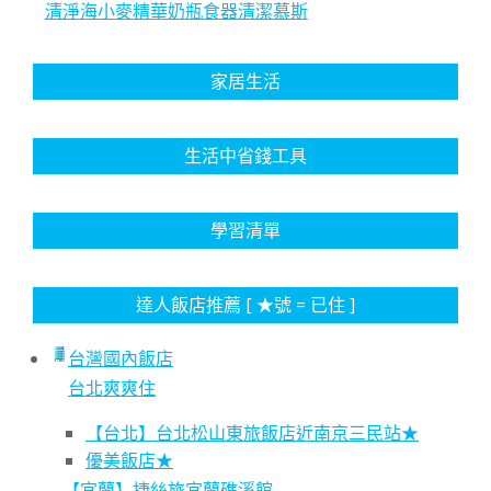
清淨海小麥精華奶瓶食器清潔慕斯
家居生活
生活中省錢工具
學習清單
達人飯店推薦 [ ★號 = 已住 ]
台灣國內飯店
台北爽爽住
【台北】台北松山東旅飯店近南京三民站★
優美飯店★
【宜蘭】捷絲旅宜蘭礁溪館