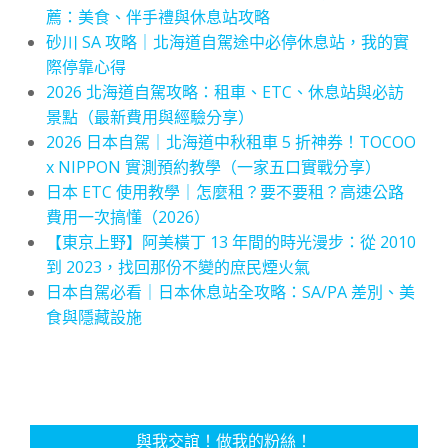
薦：美食、伴手禮與休息站攻略
砂川 SA 攻略｜北海道自駕途中必停休息站，我的實
際停靠心得
2026 北海道自駕攻略：租車、ETC、休息站與必訪
景點（最新費用與經驗分享）
2026 日本自駕｜北海道中秋租車 5 折神券！TOCOO
x NIPPON 實測預約教學（一家五口實戰分享）
日本 ETC 使用教學｜怎麼租？要不要租？高速公路
費用一次搞懂（2026）
【東京上野】阿美橫丁 13 年間的時光漫步：從 2010
到 2023，找回那份不變的庶民煙火氣
日本自駕必看｜日本休息站全攻略：SA/PA 差別、美
食與隱藏設施
與我交誼！做我的粉絲！