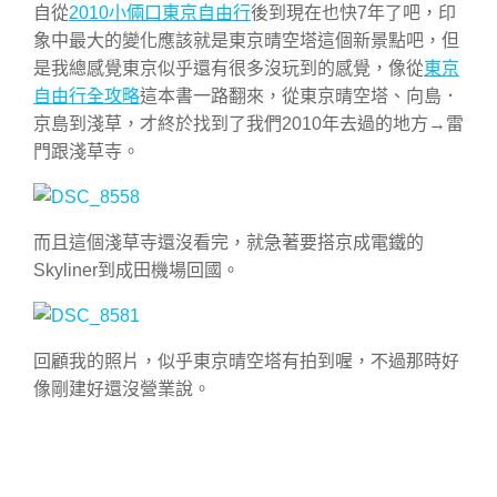
自從
2010小倆口東京自由行
後到現在也快7年了吧，印
象中最大的變化應該就是東京晴空塔這個新景點吧，但
是我總感覺東京似乎還有很多沒玩到的感覺，像從
東京
自由行全攻略
這本書一路翻來，從東京晴空塔、向島．
京島到淺草，才終於找到了我們2010年去過的地方→雷
門跟淺草寺。
而且這個淺草寺還沒看完，就急著要搭京成電鐵的
Skyliner到成田機場回國。
回顧我的照片，似乎東京晴空塔有拍到喔，不過那時好
像剛建好還沒營業說。