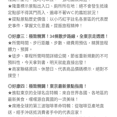
★隆重標示景點出入口、廁所所在地：絕不會發生抵達
定點卻不得其門而入、遍尋不著ＷＣ的尷尬狀況！
★提點景點歷史價值：以小巧紅字註名各景區的代表歷
史事件，掌握文化意義，提振旅程精神！
◎好康三：極致精算！34條散步路線，全東京走透透！
★所需時間、步行距離、步數、總費用預估，精算旅程
體力、預算。
★徒步、車程所需時間詳細公開，節省重新規劃的不可
預料性，今天拿到書，明天就能直接出發！
★商家聯絡資訊、休憩日、代表商品價碼標示，絕對不
撲空！
◎好康四：極致精闢！東京最新景點指南！
★進駐東京的全球名店特輯：來自世界各國、各地區的
最新美食，嚐嚐源自異國的一流美味！
★席捲全球的第三波咖啡革命特輯：從咖啡豆產地直
送，經手沖送抵消費者手中的代表店家！