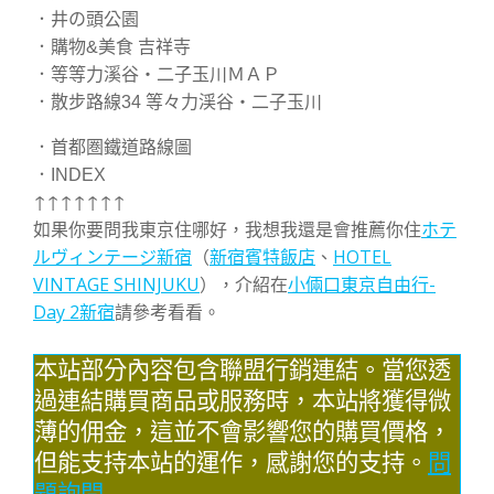
．井の頭公園
．購物&美食 吉祥寺
．等等力溪谷・二子玉川ＭＡＰ
．散步路線34 等々力渓谷・二子玉川
．首都圏鐵道路線圖
．INDEX
↑↑↑↑↑↑↑
如果你要問我東京住哪好，我想我還是會推薦你住
ホテ
ルヴィンテージ新宿
（
新宿賓特飯店
、
HOTEL
VINTAGE SHINJUKU
），介紹在
小倆口東京自由行-
Day 2新宿
請參考看看。
本站部分內容包含聯盟行銷連結。當您透
過連結購買商品或服務時，本站將獲得微
薄的佣金，這並不會影響您的購買價格，
但能支持本站的運作，感謝您的支持。
問
題詢問