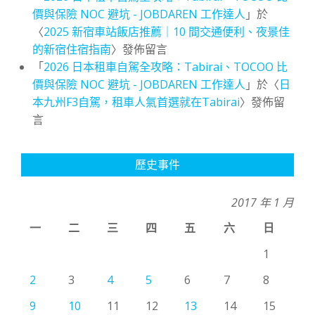
價與保險 NOC 避坑 - JOBDAREN 工作達人
」於
〈
2025 新宿車站飯店推薦｜10 間交通便利、夜景佳
的新宿住宿指南
〉發佈留言
「
2026 日本租車自駕全攻略：Tabirai、TOCOO 比
價與保險 NOC 避坑 - JOBDAREN 工作達人
」於〈
日
本九州F3自駕，租車人氣首選就在Tabirai
〉發佈留
言
歷史事件
2017 年 1 月
一
二
三
四
五
六
日
1
2
3
4
5
6
7
8
9
10
11
12
13
14
15