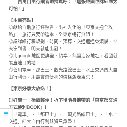
百萬自由行讀者跪拜驚呼：「這張地圖也詳細到太
可怕！」
【本書亮點】
◎獻給自助旅行狂熱者，出神入化的「東京交通全攻
略」，旅行只要帶這本，全東京暢行無阻！
◎超詳細行程規劃、時間、預算、交通通通免煩惱，今
天拿到書，明天就能出發！
◎比google地圖更詳盡、精準，無需店家地址，看圖就
能直達目的地！
◎善用電車、都巴士、觀光路線巴士、水上交通四大自
由行利器，用最實惠便利的價格遊走東京！
【東京好康大放送！】
◎好康一：極致輕便！拆下後隨身攜帶的「東京都交通
方式便利BOOK」!
★「電車」、「都巴士」、「觀光路線巴士」、「水上
交通」四大自由行利器資訊彙整！