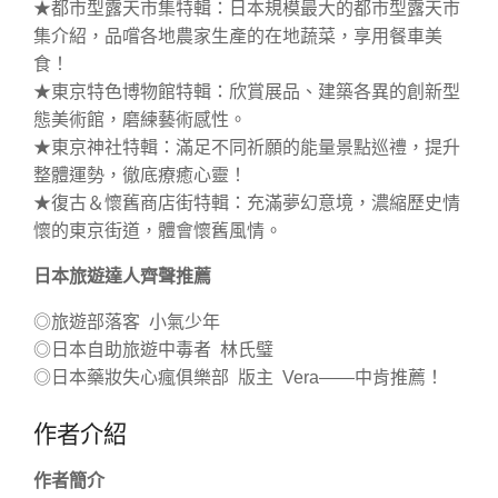
★都市型露天市集特輯：日本規模最大的都市型露天市
集介紹，品嚐各地農家生產的在地蔬菜，享用餐車美
食！
★東京特色博物館特輯：欣賞展品、建築各異的創新型
態美術館，磨練藝術感性。
★東京神社特輯：滿足不同祈願的能量景點巡禮，提升
整體運勢，徹底療癒心靈！
★復古＆懷舊商店街特輯：充滿夢幻意境，濃縮歷史情
懷的東京街道，體會懷舊風情。
日本旅遊達人齊聲推薦
◎旅遊部落客 小氣少年
◎日本自助旅遊中毒者 林氏璧
◎日本藥妝失心瘋俱樂部 版主 Vera——中肯推薦！
作者介紹
作者簡介