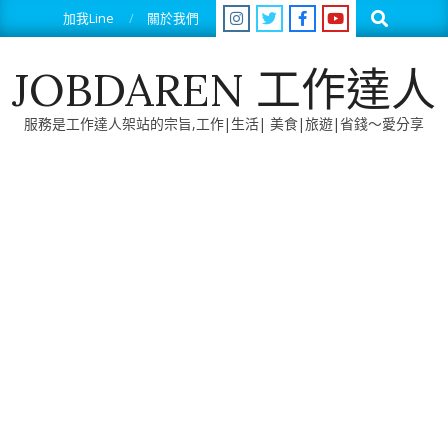
Skip
Search
加我Line
關於我們
to
content
JOBDAREN 工作達人
服務是工作達人架站的宗旨,工作|生活| 美食|旅遊|省錢～愛分享
Primary
Navigation
Menu