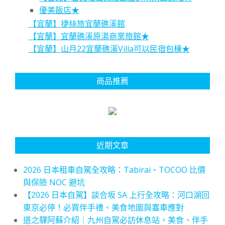
優美飯店★
【宜蘭】捷絲旅宜蘭礁溪館
【宜蘭】宜蘭礁溪原湯商業旅館★
【宜蘭】山月22宜蘭礁溪Villa可以民宿包棟★
商品推薦
近期文章
2026 日本租車自駕全攻略：Tabirai、TOCOO 比價
與保險 NOC 避坑
【2026 日本自駕】談合坂 SA 上行全攻略：河口湖回
東京必停！必買伴手禮、美食地圖與塞車應對
道之驛阿蘇介紹｜九州自駕必訪休息站，美食、伴手