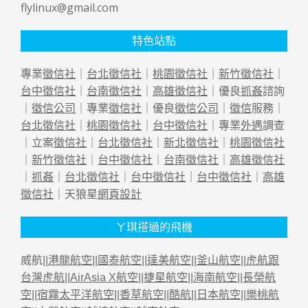
flylinux@gmail.com
特色站點
專業
徵信社
｜
台北徵信社
｜
桃園徵信社
｜
新竹徵信社
｜
台中徵信社
｜
台南徵信社
｜
高雄徵信社
｜優良
抓姦
諮詢
｜
徵信公司
｜專業
徵信社
｜優良
徵信公司
｜
徵信
服務｜
台北徵信社
｜
桃園徵信社
｜
台中徵信社
｜專業
外遇
調查
｜立案
徵信社
｜
台北徵信社
｜
新北徵信社
｜
桃園徵信社
｜
新竹徵信社
｜
台中徵信社
｜
台南徵信社
｜
高雄徵信社
｜
抓姦
｜
台北徵信社
｜
台中徵信社
｜
台中徵信社
｜
高雄
徵信社
｜天狼星
網頁設計
ㄚ琪搭過的飛機
威航||
港龍航空
||
國泰航空
||
達美航空
||
釜山航空
||
虎航跟
台灣虎航
||
AirAsia X航空
||
捷星航空
||
海南航空
||
長榮航
空
||
宿霧太平洋航空
||
香草航空
||
酷航
||
日本航空
||
樂桃航