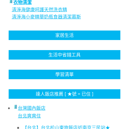
衣物清潔
清淨海健康呵護天然洗衣精
清淨海小麥精華奶瓶食器清潔慕斯
家居生活
生活中省錢工具
學習清單
達人飯店推薦 [ ★號 = 已住 ]
台灣國內飯店
台北爽爽住
【台北】台北松山東旅飯店近南京三民站★