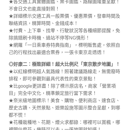
★各交通工具實體圖鑑、票卡圖鑑、路線圖隆重呈獻！
不會日文也能直接對照！
★詳細標示交通工具一般票價、優惠票價，發車時間及
聯絡資訊，精算時間、金錢成本！
★付費、上下車、找零、行駛狀況等各種細節提醒，免
除搞錯刷卡時機、過站不停等NG情形！
★網羅「一日乘車券特典指南」，標明販售處，依照自
己的行程找出最適合票券，一張卡東京走透透！
◎好康二：極致詳細！超大比例尺「東京散步地圖」！
★以紅線標明超人氣路線！照著建議路線走，無需廢時
排程，即可參觀到最具代表性的東京景點！
★比google更詳盡！除了標示原店名，商家「營業項
目」完全中文化，精準鎖定旅行當下需求！
★奈米級地圖標示！美食、購物、便利商店、速食店、
歷史古蹟、天然景點、遊樂設施等圖示整合呈獻，到哪
都不慌！
★花種栽種地、花期、煙火求都錄：哪裡可以賞楓，哪
裡開什麼花，幾時可以去，一張地圖就知道！