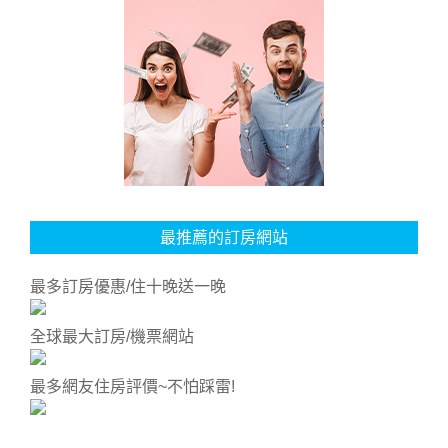
最推薦的訂房網站
最多訂房優惠/住十晚送一晚
全球最大訂房/機票網站
最多網友住房評價~不怕踩雷!