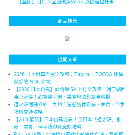
【宜蘭】山月22宜蘭礁溪Villa可以民宿包棟★
商品推薦
近期文章
2026 日本租車自駕全攻略：Tabirai、TOCOO 比價
與保險 NOC 避坑
【2026 日本自駕】談合坂 SA 上行全攻略：河口湖回
東京必停！必買伴手禮、美食地圖與塞車應對
道之驛阿蘇介紹｜九州自駕必訪休息站，美食、伴手
禮與交通攻略
【2026最新】日本自駕必看！全日本「道之驛」推
薦：美食、伴手禮與休息站攻略
砂川 SA 攻略｜北海道自駕途中必停休息站，我的實