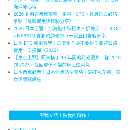
際停靠心得
2026 北海道自駕攻略：租車、ETC、休息站與必訪
景點（最新費用與經驗分享）
2026 日本自駕｜北海道中秋租車 5 折神券！TOCOO
x NIPPON 實測預約教學（一家五口實戰分享）
日本 ETC 使用教學｜怎麼租？要不要租？高速公路
費用一次搞懂（2026）
【東京上野】阿美橫丁 13 年間的時光漫步：從 2010
到 2023，找回那份不變的庶民煙火氣
日本自駕必看｜日本休息站全攻略：SA/PA 差別、美
食與隱藏設施
與我交誼！做我的粉絲！
technorati