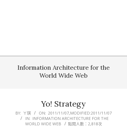
Information Architecture for the
World Wide Web
Yo! Strategy
2011-
BY:
ㄚ琪
ON:
2011/11/07
,MODIFIED:
2011/11/07
IN:
INFORMATION ARCHITECTURE FOR THE
11-
WORLD WIDE WEB
點閱人數：2,818次
07