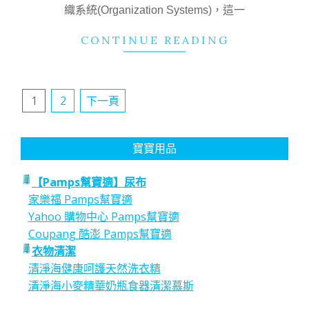
織系統(Organization Systems)，這一
CONTINUE READING
文
1
2
下一頁
章
分
寶寶用品
頁
【Pamps幫寶適】尿布
家樂福 Pamps幫寶適
Yahoo 購物中心 Pamps幫寶適
Coupang 酷澎 Pamps幫寶適
衣物清潔
清淨海健康呵護天然洗衣精
清淨海小麥精華奶瓶食器清潔慕斯