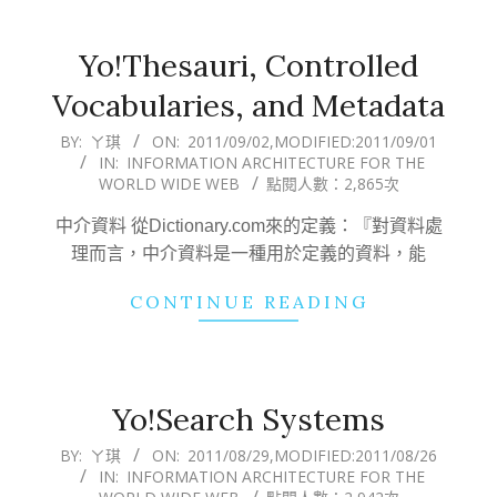
Yo!Thesauri, Controlled
Vocabularies, and Metadata
2011-
BY:
ㄚ琪
ON:
2011/09/02
,MODIFIED:
2011/09/01
IN:
INFORMATION ARCHITECTURE FOR THE
09-
WORLD WIDE WEB
點閱人數：2,865次
02
中介資料 從Dictionary.com來的定義：『對資料處
理而言，中介資料是一種用於定義的資料，能
CONTINUE READING
Yo!Search Systems
2011-
BY:
ㄚ琪
ON:
2011/08/29
,MODIFIED:
2011/08/26
IN:
INFORMATION ARCHITECTURE FOR THE
08-