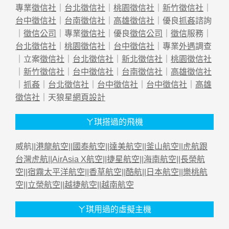
專業
徵信社
｜
台北徵信社
｜
桃園徵信社
｜
新竹徵信社
｜
台中徵信社
｜
台南徵信社
｜
高雄徵信社
｜優良
抓姦
諮詢
｜
徵信公司
｜專業
徵信社
｜優良
徵信公司
｜
徵信
服務｜
台北徵信社
｜
桃園徵信社
｜
台中徵信社
｜專業
外遇
調查
｜立案
徵信社
｜
台北徵信社
｜
新北徵信社
｜
桃園徵信社
｜
新竹徵信社
｜
台中徵信社
｜
台南徵信社
｜
高雄徵信社
｜
抓姦
｜
台北徵信社
｜
台中徵信社
｜
台中徵信社
｜
高雄
徵信社
｜天狼星
網頁設計
ㄚ琪搭過的飛機
威航||
港龍航空
||
國泰航空
||
達美航空
||
釜山航空
||
虎航跟
台灣虎航
||
AirAsia X航空
||
捷星航空
||
海南航空
||
長榮航
空
||
宿霧太平洋航空
||
香草航空
||
酷航
||
日本航空
||
樂桃航
空
||
立榮航空
||
越捷航空
||
越南航空
ㄚ琪用過的虛擬主機