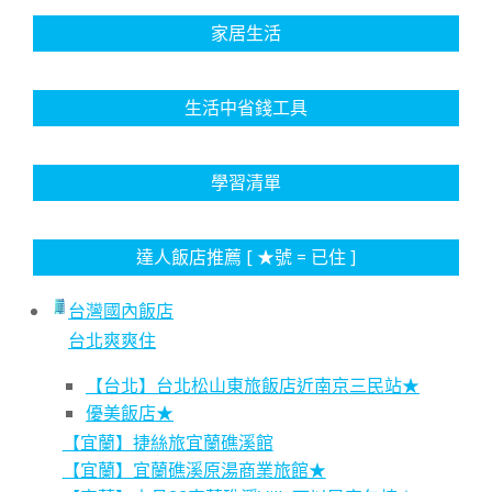
家居生活
生活中省錢工具
學習清單
達人飯店推薦 [ ★號 = 已住 ]
台灣國內飯店
台北爽爽住
【台北】台北松山東旅飯店近南京三民站★
優美飯店★
【宜蘭】捷絲旅宜蘭礁溪館
【宜蘭】宜蘭礁溪原湯商業旅館★