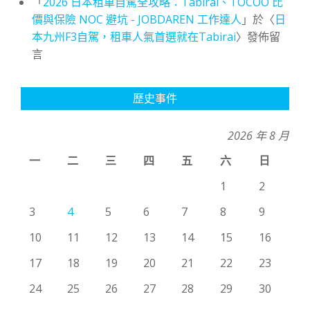
「
2026 日本租車自駕全攻略：Tabirai、TOCOO 比
價與保險 NOC 避坑 - JOBDAREN 工作達人
」於〈
日
本九州F3自駕，租車人氣首選就在Tabirai
〉發佈留
言
歷史事件
2026 年 8 月
一
二
三
四
五
六
日
1
2
3
4
5
6
7
8
9
10
11
12
13
14
15
16
17
18
19
20
21
22
23
24
25
26
27
28
29
30