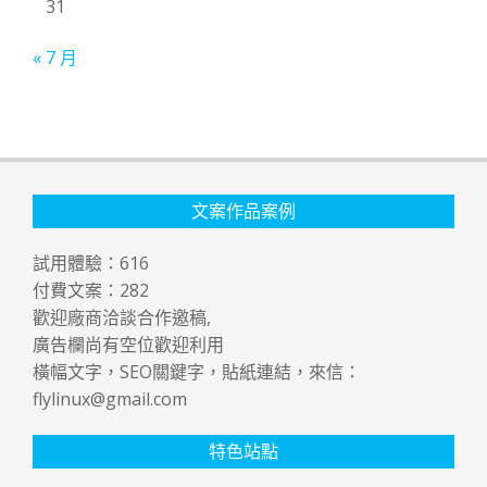
31
« 7 月
文案作品案例
試用體驗：
616
付費文案：
282
歡迎廠商洽談合作邀稿,
廣告欄尚有空位歡迎利用
橫幅文字，SEO關鍵字，貼紙連結，來信：
flylinux@gmail.com
特色站點