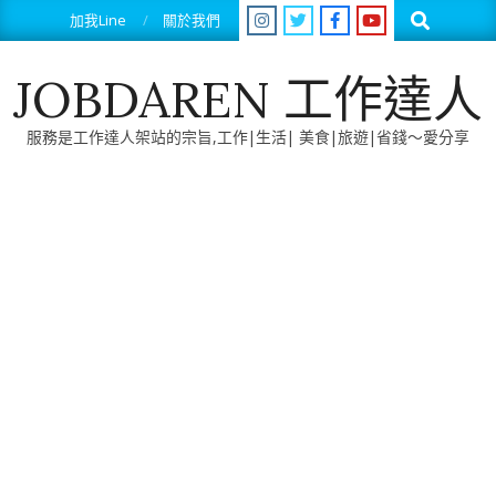
Skip
Search
加我Line
關於我們
to
content
JOBDAREN 工作達人
服務是工作達人架站的宗旨,工作|生活| 美食|旅遊|省錢～愛分享
Primary
Navigation
Menu