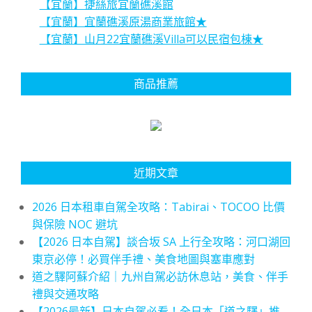
【宜蘭】捷絲旅宜蘭礁溪館
【宜蘭】宜蘭礁溪原湯商業旅館★
【宜蘭】山月22宜蘭礁溪Villa可以民宿包棟★
商品推薦
近期文章
2026 日本租車自駕全攻略：Tabirai、TOCOO 比價
與保險 NOC 避坑
【2026 日本自駕】談合坂 SA 上行全攻略：河口湖回
東京必停！必買伴手禮、美食地圖與塞車應對
道之驛阿蘇介紹｜九州自駕必訪休息站，美食、伴手
禮與交通攻略
【2026最新】日本自駕必看！全日本「道之驛」推