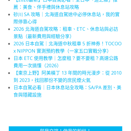
薦：美食、伴手禮與休息站攻略
砂川 SA 攻略｜北海道自駕途中必停休息站，我的實
際停靠心得
2026 北海道自駕攻略：租車、ETC、休息站與必訪
景點（最新費用與經驗分享）
2026 日本自駕｜北海道中秋租車 5 折神券！TOCOO
x NIPPON 實測預約教學（一家五口實戰分享）
日本 ETC 使用教學｜怎麼租？要不要租？高速公路
費用一次搞懂（2026）
【東京上野】阿美橫丁 13 年間的時光漫步：從 2010
到 2023，找回那份不變的庶民煙火氣
日本自駕必看｜日本休息站全攻略：SA/PA 差別、美
食與隱藏設施
與我交誼！做我的粉絲！