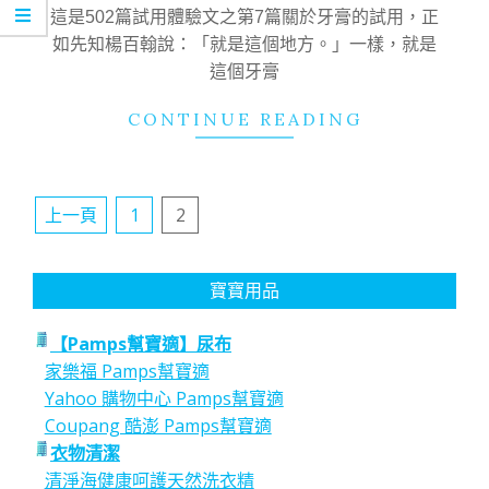
12
這是502篇試用體驗文之第7篇關於牙膏的試用，正
如先知楊百翰說：「就是這個地方。」一樣，就是
這個牙膏
CONTINUE READING
文
上一頁
1
2
章
分
寶寶用品
頁
【Pamps幫寶適】尿布
家樂福 Pamps幫寶適
Yahoo 購物中心 Pamps幫寶適
Coupang 酷澎 Pamps幫寶適
衣物清潔
清淨海健康呵護天然洗衣精