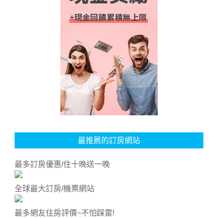
最推薦的訂房網站
最多訂房優惠/住十晚送一晚
全球最大訂房/機票網站
最多網友住房評價~不怕踩雷!