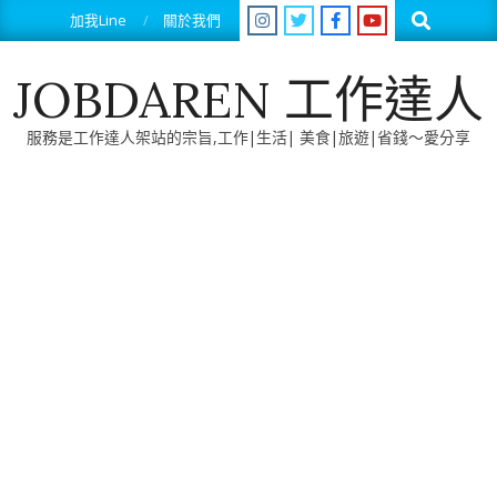
Skip
Search
加我Line
關於我們
to
content
JOBDAREN 工作達人
服務是工作達人架站的宗旨,工作|生活| 美食|旅遊|省錢～愛分享
Primary
Navigation
Menu