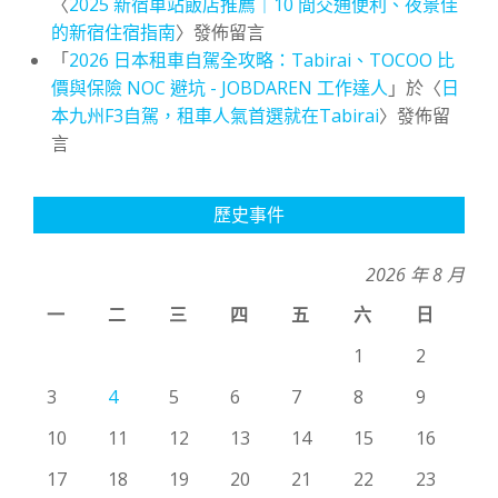
〈
2025 新宿車站飯店推薦｜10 間交通便利、夜景佳
的新宿住宿指南
〉發佈留言
「
2026 日本租車自駕全攻略：Tabirai、TOCOO 比
價與保險 NOC 避坑 - JOBDAREN 工作達人
」於〈
日
本九州F3自駕，租車人氣首選就在Tabirai
〉發佈留
言
歷史事件
2026 年 8 月
一
二
三
四
五
六
日
1
2
3
4
5
6
7
8
9
10
11
12
13
14
15
16
17
18
19
20
21
22
23