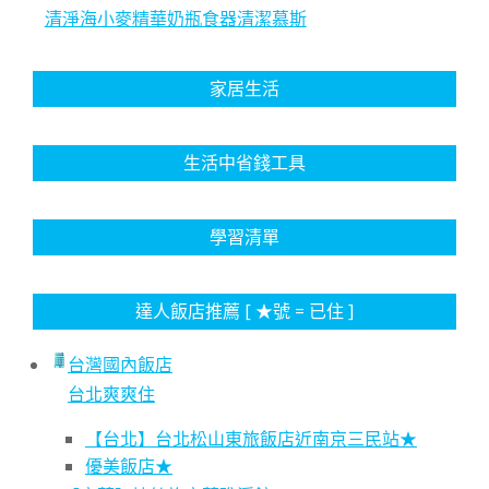
清淨海小麥精華奶瓶食器清潔慕斯
家居生活
生活中省錢工具
學習清單
達人飯店推薦 [ ★號 = 已住 ]
台灣國內飯店
台北爽爽住
【台北】台北松山東旅飯店近南京三民站★
優美飯店★