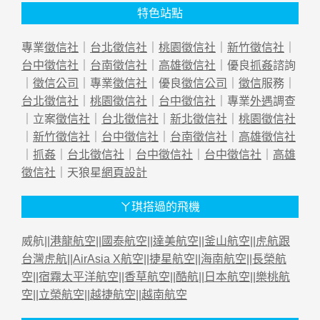
特色站點
專業
徵信社
｜
台北徵信社
｜
桃園徵信社
｜
新竹徵信社
｜
台中徵信社
｜
台南徵信社
｜
高雄徵信社
｜優良
抓姦
諮詢
｜
徵信公司
｜專業
徵信社
｜優良
徵信公司
｜
徵信
服務｜
台北徵信社
｜
桃園徵信社
｜
台中徵信社
｜專業
外遇
調查
｜立案
徵信社
｜
台北徵信社
｜
新北徵信社
｜
桃園徵信社
｜
新竹徵信社
｜
台中徵信社
｜
台南徵信社
｜
高雄徵信社
｜
抓姦
｜
台北徵信社
｜
台中徵信社
｜
台中徵信社
｜
高雄
徵信社
｜天狼星
網頁設計
ㄚ琪搭過的飛機
威航||
港龍航空
||
國泰航空
||
達美航空
||
釜山航空
||
虎航跟
台灣虎航
||
AirAsia X航空
||
捷星航空
||
海南航空
||
長榮航
空
||
宿霧太平洋航空
||
香草航空
||
酷航
||
日本航空
||
樂桃航
空
||
立榮航空
||
越捷航空
||
越南航空