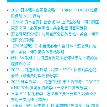
2026 日本租車自駕全攻略：Tabirai、TOCOO 比價
與保險 NOC 避坑
【2026 日本自駕】談合坂 SA 上行全攻略：河口湖回
東京必停！必買伴手禮、美食地圖與塞車應對
道之驛阿蘇介紹｜九州自駕必訪休息站，美食、伴手
禮與交通攻略
【2026最新】日本自駕必看！全日本「道之驛」推
薦：美食、伴手禮與休息站攻略
砂川 SA 攻略｜北海道自駕途中必停休息站，我的實
際停靠心得
2026 北海道自駕攻略：租車、ETC、休息站與必訪
景點（最新費用與經驗分享）
2026 日本自駕｜北海道中秋租車 5 折神券！TOCOO
x NIPPON 實測預約教學（一家五口實戰分享）
日本 ETC 使用教學｜怎麼租？要不要租？高速公路
費用一次搞懂（2026）
【東京上野】阿美橫丁 13 年間的時光漫步：從 2010