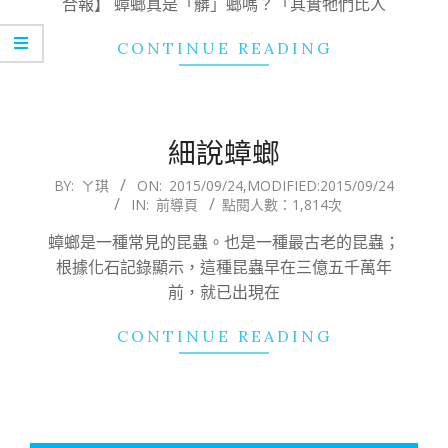
合報】 蟑螂真是「髒」螂嗎？「其實牠們比人
CONTINUE READING
細說蟑螂
2015-
BY:
ㄚ琪
ON:
2015/09/24
,MODIFIED:
2015/09/24
IN:
前導頁
點閱人數：1,814次
09-
24
蟑螂是一種常見的昆蟲。也是一種最古老的昆蟲；
根據化石記錄顯示，這種昆蟲早在三億五千萬年
前，就已出現在
CONTINUE READING