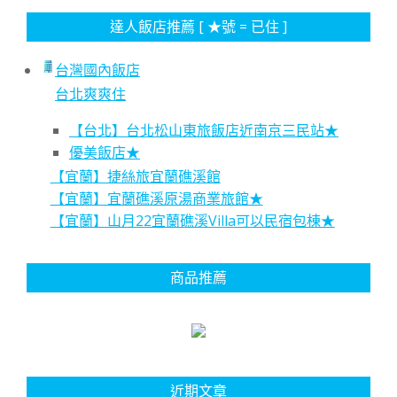
達人飯店推薦 [ ★號 = 已住 ]
台灣國內飯店
台北爽爽住
【台北】台北松山東旅飯店近南京三民站★
優美飯店★
【宜蘭】捷絲旅宜蘭礁溪館
【宜蘭】宜蘭礁溪原湯商業旅館★
【宜蘭】山月22宜蘭礁溪Villa可以民宿包棟★
商品推薦
近期文章