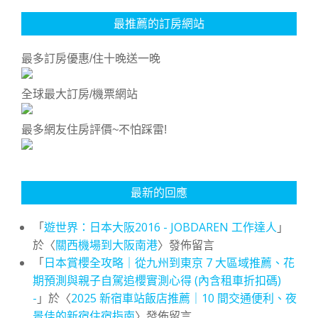
最推薦的訂房網站
最多訂房優惠/住十晚送一晚
全球最大訂房/機票網站
最多網友住房評價~不怕踩雷!
最新的回應
「
遊世界：日本大阪2016 - JOBDAREN 工作達人
」
於〈
關西機場到大阪南港
〉發佈留言
「
日本賞櫻全攻略｜從九州到東京 7 大區域推薦、花
期預測與親子自駕追櫻實測心得 (內含租車折扣碼)
-
」於〈
2025 新宿車站飯店推薦｜10 間交通便利、夜
景佳的新宿住宿指南
〉發佈留言