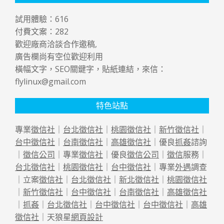
試用體驗：
616
付費文案：
282
歡迎廠商洽談合作邀稿,
廣告欄尚有空位歡迎利用
橫幅文字，SEO關鍵字，貼紙連結，來信：
flylinux@gmail.com
特色站點
專業
徵信社
｜
台北徵信社
｜
桃園徵信社
｜
新竹徵信社
｜
台中徵信社
｜
台南徵信社
｜
高雄徵信社
｜優良
抓姦
諮詢
｜
徵信公司
｜專業
徵信社
｜優良
徵信公司
｜
徵信
服務｜
台北徵信社
｜
桃園徵信社
｜
台中徵信社
｜專業
外遇
調查
｜立案
徵信社
｜
台北徵信社
｜
新北徵信社
｜
桃園徵信社
｜
新竹徵信社
｜
台中徵信社
｜
台南徵信社
｜
高雄徵信社
｜
抓姦
｜
台北徵信社
｜
台中徵信社
｜
台中徵信社
｜
高雄
徵信社
｜天狼星
網頁設計