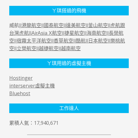
ㄚ琪搭過的飛機
威航||
港龍航空
||
國泰航空
||
達美航空
||
釜山航空
||
虎航跟
台灣虎航
||
AirAsia X航空
||
捷星航空
||
海南航空
||
長榮航
空
||
宿霧太平洋航空
||
香草航空
||
酷航
||
日本航空
||
樂桃航
空
||
立榮航空
||
越捷航空
||
越南航空
ㄚ琪用過的虛擬主機
Hostinger
interserver虛擬主機
Bluehost
工作達人
累積人氣：17,940,671