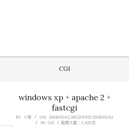
CGI
windows xp + apache 2 +
fastcgi
2008-
BY:
ㄚ琪
ON:
2008/05/02
,MODIFIED:
2008/05/02
IN:
CGI
點閱人數：2,420次
05-