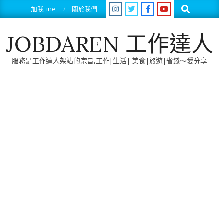
Skip
Search
加我Line
關於我們
to
content
JOBDAREN 工作達人
服務是工作達人架站的宗旨,工作|生活| 美食|旅遊|省錢～愛分享
Primary
Navigation
Menu