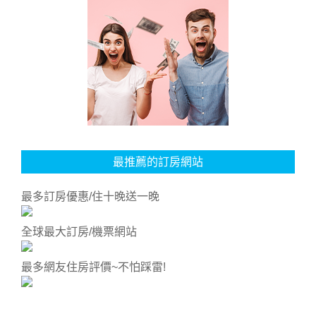
最推薦的訂房網站
最多訂房優惠/住十晚送一晚
全球最大訂房/機票網站
最多網友住房評價~不怕踩雷!