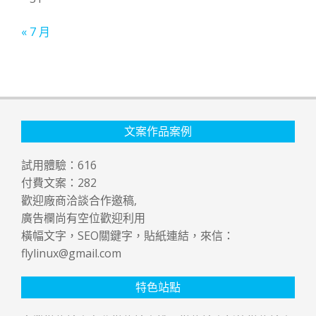
« 7 月
文案作品案例
試用體驗：
616
付費文案：
282
歡迎廠商洽談合作邀稿,
廣告欄尚有空位歡迎利用
橫幅文字，SEO關鍵字，貼紙連結，來信：
flylinux@gmail.com
特色站點