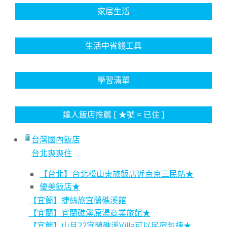
家居生活
生活中省錢工具
學習清單
達人飯店推薦 [ ★號 = 已住 ]
台灣國內飯店
台北爽爽住
【台北】台北松山東旅飯店近南京三民站★
優美飯店★
【宜蘭】捷絲旅宜蘭礁溪館
【宜蘭】宜蘭礁溪原湯商業旅館★
【宜蘭】山月22宜蘭礁溪Villa可以民宿包棟★