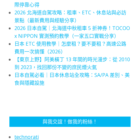
際停靠心得
2026 北海道自駕攻略：租車、ETC、休息站與必訪
景點（最新費用與經驗分享）
2026 日本自駕｜北海道中秋租車 5 折神券！TOCOO
x NIPPON 實測預約教學（一家五口實戰分享）
日本 ETC 使用教學｜怎麼租？要不要租？高速公路
費用一次搞懂（2026）
【東京上野】阿美橫丁 13 年間的時光漫步：從 2010
到 2023，找回那份不變的庶民煙火氣
日本自駕必看｜日本休息站全攻略：SA/PA 差別、美
食與隱藏設施
與我交誼！做我的粉絲！
technorati