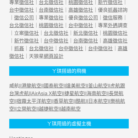
專業
徵信社
｜
台北徵信社
｜
桃園徵信社
｜
新竹徵信社
｜
台中徵信社
｜
台南徵信社
｜
高雄徵信社
｜優良
抓姦
諮詢
｜
徵信公司
｜專業
徵信社
｜優良
徵信公司
｜
徵信
服務｜
台北徵信社
｜
桃園徵信社
｜
台中徵信社
｜專業
外遇
調查
｜立案
徵信社
｜
台北徵信社
｜
新北徵信社
｜
桃園徵信社
｜
新竹徵信社
｜
台中徵信社
｜
台南徵信社
｜
高雄徵信社
｜
抓姦
｜
台北徵信社
｜
台中徵信社
｜
台中徵信社
｜
高雄
徵信社
｜天狼星
網頁設計
ㄚ琪搭過的飛機
威航||
港龍航空
||
國泰航空
||
達美航空
||
釜山航空
||
虎航跟
台灣虎航
||
AirAsia X航空
||
捷星航空
||
海南航空
||
長榮航
空
||
宿霧太平洋航空
||
香草航空
||
酷航
||
日本航空
||
樂桃航
空
||
立榮航空
||
越捷航空
||
越南航空
ㄚ琪用過的虛擬主機