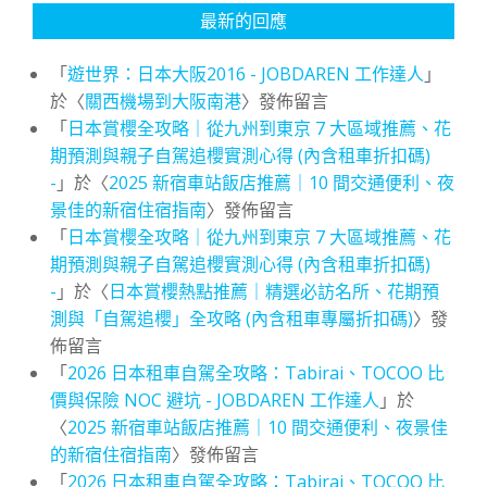
最新的回應
「
遊世界：日本大阪2016 - JOBDAREN 工作達人
」
於〈
關西機場到大阪南港
〉發佈留言
「
日本賞櫻全攻略｜從九州到東京 7 大區域推薦、花
期預測與親子自駕追櫻實測心得 (內含租車折扣碼)
-
」於〈
2025 新宿車站飯店推薦｜10 間交通便利、夜
景佳的新宿住宿指南
〉發佈留言
「
日本賞櫻全攻略｜從九州到東京 7 大區域推薦、花
期預測與親子自駕追櫻實測心得 (內含租車折扣碼)
-
」於〈
日本賞櫻熱點推薦｜精選必訪名所、花期預
測與「自駕追櫻」全攻略 (內含租車專屬折扣碼)
〉發
佈留言
「
2026 日本租車自駕全攻略：Tabirai、TOCOO 比
價與保險 NOC 避坑 - JOBDAREN 工作達人
」於
〈
2025 新宿車站飯店推薦｜10 間交通便利、夜景佳
的新宿住宿指南
〉發佈留言
「
2026 日本租車自駕全攻略：Tabirai、TOCOO 比