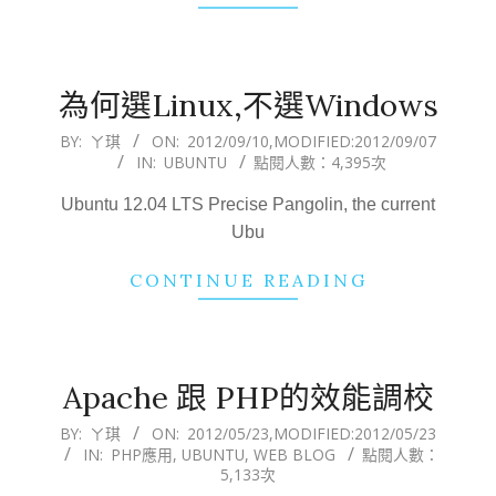
為何選Linux,不選Windows
2012-
BY:
ㄚ琪
ON:
2012/09/10
,MODIFIED:
2012/09/07
IN:
UBUNTU
點閱人數：4,395次
09-
10
Ubuntu 12.04 LTS Precise Pangolin, the current
Ubu
CONTINUE READING
Apache 跟 PHP的效能調校
2012-
BY:
ㄚ琪
ON:
2012/05/23
,MODIFIED:
2012/05/23
IN:
PHP應用
,
UBUNTU
,
WEB BLOG
點閱人數：
05-
5,133次
23