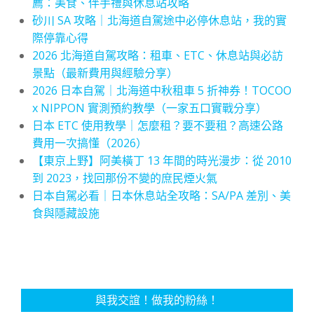
薦：美食、伴手禮與休息站攻略
砂川 SA 攻略｜北海道自駕途中必停休息站，我的實
際停靠心得
2026 北海道自駕攻略：租車、ETC、休息站與必訪
景點（最新費用與經驗分享）
2026 日本自駕｜北海道中秋租車 5 折神券！TOCOO
x NIPPON 實測預約教學（一家五口實戰分享）
日本 ETC 使用教學｜怎麼租？要不要租？高速公路
費用一次搞懂（2026）
【東京上野】阿美橫丁 13 年間的時光漫步：從 2010
到 2023，找回那份不變的庶民煙火氣
日本自駕必看｜日本休息站全攻略：SA/PA 差別、美
食與隱藏設施
與我交誼！做我的粉絲！