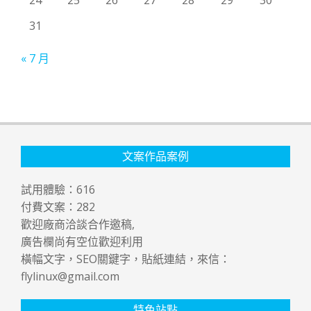
31
« 7 月
文案作品案例
試用體驗：
616
付費文案：
282
歡迎廠商洽談合作邀稿,
廣告欄尚有空位歡迎利用
橫幅文字，SEO關鍵字，貼紙連結，來信：
flylinux@gmail.com
特色站點