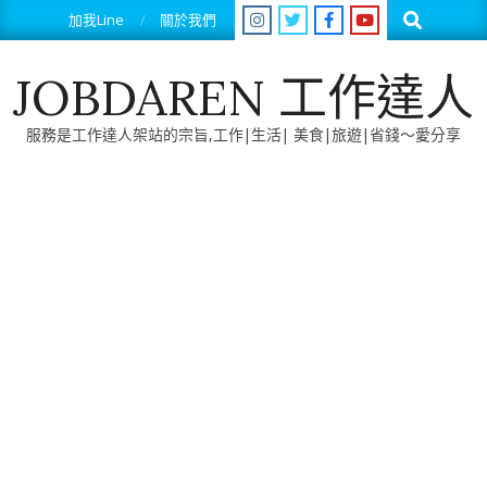
Skip
Search
加我Line
關於我們
to
content
JOBDAREN 工作達人
服務是工作達人架站的宗旨,工作|生活| 美食|旅遊|省錢～愛分享
Primary
Navigation
Menu