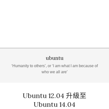
ubuntu
‘Humanity to others’, or ‘I am what I am because of
who we all are’
Ubuntu 12.04 升級至
Ubuntu 14.04