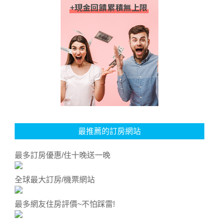
最推薦的訂房網站
最多訂房優惠/住十晚送一晚
全球最大訂房/機票網站
最多網友住房評價~不怕踩雷!