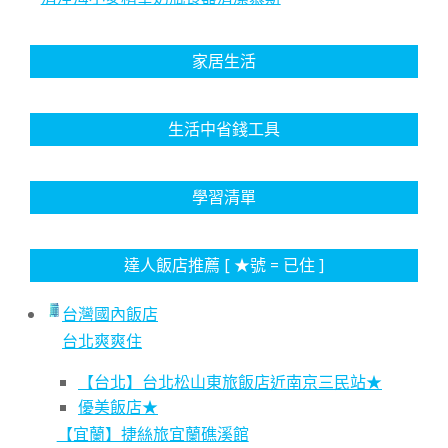
家居生活
生活中省錢工具
學習清單
達人飯店推薦 [ ★號 = 已住 ]
台灣國內飯店
台北爽爽住
【台北】台北松山東旅飯店近南京三民站★
優美飯店★
【宜蘭】捷絲旅宜蘭礁溪館