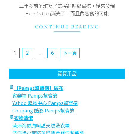
22
三年多前ㄚ琪寫了監控網站紀錄檔，後來發現
Peter’s blog消失了，而且內容寫的可能
CONTINUE READING
文
1
2
...
6
下一頁
章
分
寶寶用品
頁
【Pamps幫寶適】尿布
家樂福 Pamps幫寶適
Yahoo 購物中心 Pamps幫寶適
Coupang 酷澎 Pamps幫寶適
衣物清潔
清淨海健康呵護天然洗衣精
清淨海小麥精華奶瓶食器清潔慕斯