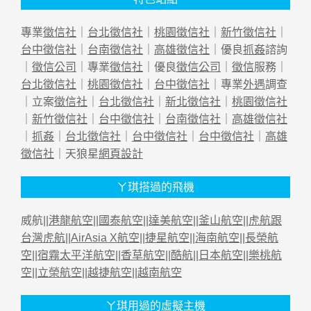
專業
徵信社
｜
台北徵信社
｜
桃園徵信社
｜
新竹徵信社
｜
台中徵信社
｜
台南徵信社
｜
高雄徵信社
｜優良
抓姦
諮詢
｜
徵信公司
｜專業
徵信社
｜優良
徵信公司
｜
徵信
服務｜
台北徵信社
｜
桃園徵信社
｜
台中徵信社
｜專業
外遇
調查
｜立案
徵信社
｜
台北徵信社
｜
新北徵信社
｜
桃園徵信社
｜
新竹徵信社
｜
台中徵信社
｜
台南徵信社
｜
高雄徵信社
｜
抓姦
｜
台北徵信社
｜
台中徵信社
｜
台中徵信社
｜
高雄
徵信社
｜天狼星
網頁設計
ㄚ琪搭過的飛機
威航||
港龍航空
||
國泰航空
||
達美航空
||
釜山航空
||
虎航跟
台灣虎航
||
AirAsia X航空
||
捷星航空
||
海南航空
||
長榮航
空
||
宿霧太平洋航空
||
香草航空
||
酷航
||
日本航空
||
樂桃航
空
||
立榮航空
||
越捷航空
||
越南航空
ㄚ琪用過的虛擬主機