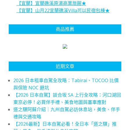
【宜蘭】宜蘭礁溪原湯商業旅館★
【宜蘭】山月22宜蘭礁溪Villa可以民宿包棟★
商品推薦
近期文章
2026 日本租車自駕全攻略：Tabirai、TOCOO 比價
與保險 NOC 避坑
【2026 日本自駕】談合坂 SA 上行全攻略：河口湖回
東京必停！必買伴手禮、美食地圖與塞車應對
道之驛阿蘇介紹｜九州自駕必訪休息站，美食、伴手
禮與交通攻略
【2026最新】日本自駕必看！全日本「道之驛」推