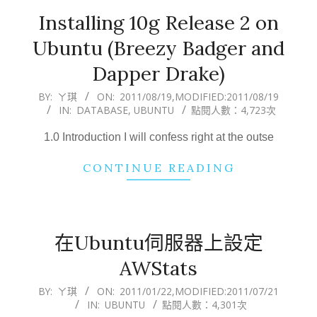
Installing 10g Release 2 on
Ubuntu (Breezy Badger and
Dapper Drake)
2011-
BY:
ㄚ琪
ON:
2011/08/19
,MODIFIED:
2011/08/19
IN:
DATABASE
,
UBUNTU
點閱人數：4,723次
08-
19
1.0 Introduction I will confess right at the outse
CONTINUE READING
在Ubuntu伺服器上設定
AWStats
2011-
BY:
ㄚ琪
ON:
2011/01/22
,MODIFIED:
2011/07/21
IN:
UBUNTU
點閱人數：4,301次
01-