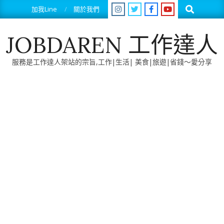
Skip
Search
加我Line
關於我們
to
content
JOBDAREN 工作達人
服務是工作達人架站的宗旨,工作|生活| 美食|旅遊|省錢～愛分享
Primary
Navigation
Menu