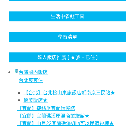
生活中省錢工具
學習清單
達人飯店推薦 [ ★號 = 已住 ]
台灣國內飯店
台北爽爽住
【台北】台北松山東旅飯店近南京三民站★
優美飯店★
【宜蘭】捷絲旅宜蘭礁溪館
【宜蘭】宜蘭礁溪原湯商業旅館★
【宜蘭】山月22宜蘭礁溪Villa可以民宿包棟★