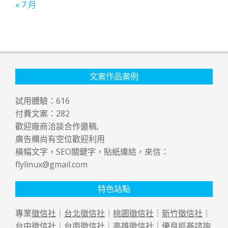
« 7 月
文案作品案例
試用體驗：
616
付費文案：
282
歡迎廠商洽談合作邀稿,
廣告欄尚有空位歡迎利用
橫幅文字，SEO關鍵字，貼紙連結，來信：
flylinux@gmail.com
特色站點
專業
徵信社
｜
台北徵信社
｜
桃園徵信社
｜
新竹徵信社
｜
台中徵信社
｜
台南徵信社
｜
高雄徵信社
｜優良
抓姦
諮詢