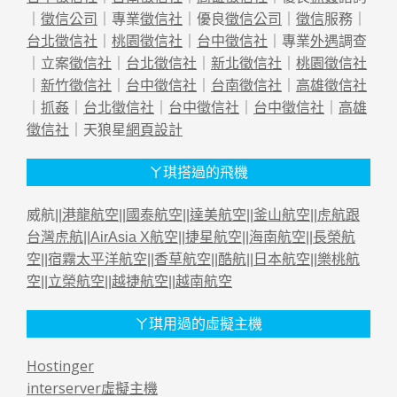
｜
徵信公司
｜專業
徵信社
｜優良
徵信公司
｜
徵信
服務｜
台北徵信社
｜
桃園徵信社
｜
台中徵信社
｜專業
外遇
調查
｜立案
徵信社
｜
台北徵信社
｜
新北徵信社
｜
桃園徵信社
｜
新竹徵信社
｜
台中徵信社
｜
台南徵信社
｜
高雄徵信社
｜
抓姦
｜
台北徵信社
｜
台中徵信社
｜
台中徵信社
｜
高雄
徵信社
｜天狼星
網頁設計
ㄚ琪搭過的飛機
威航||
港龍航空
||
國泰航空
||
達美航空
||
釜山航空
||
虎航跟
台灣虎航
||
AirAsia X航空
||
捷星航空
||
海南航空
||
長榮航
空
||
宿霧太平洋航空
||
香草航空
||
酷航
||
日本航空
||
樂桃航
空
||
立榮航空
||
越捷航空
||
越南航空
ㄚ琪用過的虛擬主機
Hostinger
interserver虛擬主機