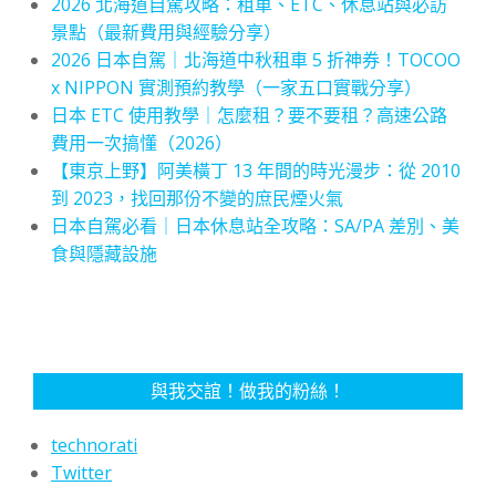
2026 北海道自駕攻略：租車、ETC、休息站與必訪
景點（最新費用與經驗分享）
2026 日本自駕｜北海道中秋租車 5 折神券！TOCOO
x NIPPON 實測預約教學（一家五口實戰分享）
日本 ETC 使用教學｜怎麼租？要不要租？高速公路
費用一次搞懂（2026）
【東京上野】阿美橫丁 13 年間的時光漫步：從 2010
到 2023，找回那份不變的庶民煙火氣
日本自駕必看｜日本休息站全攻略：SA/PA 差別、美
食與隱藏設施
與我交誼！做我的粉絲！
technorati
Twitter