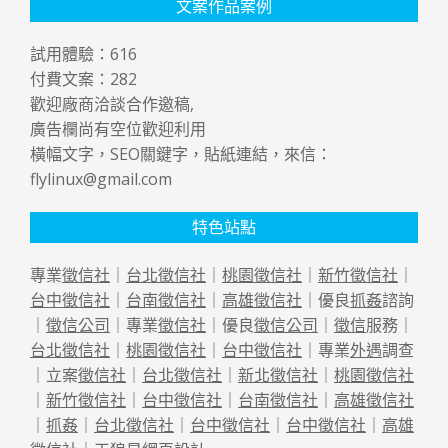
文案作品案例
試用體驗：
616
付費文案：
282
歡迎廠商洽談合作邀稿,
廣告欄尚有空位歡迎利用
橫幅文字，SEO關鍵字，貼紙連結，來信：
flylinux@gmail.com
特色站點
專業
徵信社
｜
台北徵信社
｜
桃園徵信社
｜
新竹徵信社
｜
台中徵信社
｜
台南徵信社
｜
高雄徵信社
｜優良
抓姦
諮詢
｜
徵信公司
｜專業
徵信社
｜優良
徵信公司
｜
徵信
服務｜
台北徵信社
｜
桃園徵信社
｜
台中徵信社
｜專業
外遇
調查
｜立案
徵信社
｜
台北徵信社
｜
新北徵信社
｜
桃園徵信社
｜
新竹徵信社
｜
台中徵信社
｜
台南徵信社
｜
高雄徵信社
｜
抓姦
｜
台北徵信社
｜
台中徵信社
｜
台中徵信社
｜
高雄