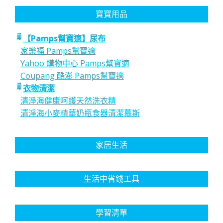
分
寶寶用品
頁
【Pamps幫寶適】尿布
家樂福 Pamps幫寶適
Yahoo 購物中心 Pamps幫寶適
Coupang 酷澎 Pamps幫寶適
衣物清潔
清淨海健康呵護天然洗衣精
清淨海小麥精華奶瓶食器清潔慕斯
家居生活
生活中省錢工具
學習清單