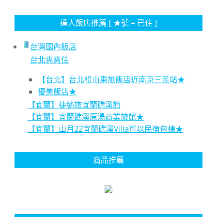
達人飯店推薦 [ ★號 = 已住 ]
台灣國內飯店
台北爽爽住
【台北】台北松山東旅飯店近南京三民站★
優美飯店★
【宜蘭】捷絲旅宜蘭礁溪館
【宜蘭】宜蘭礁溪原湯商業旅館★
【宜蘭】山月22宜蘭礁溪Villa可以民宿包棟★
商品推薦