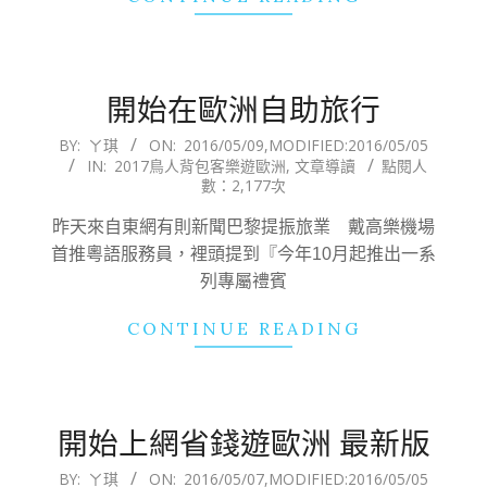
開始在歐洲自助旅行
2016-
BY:
ㄚ琪
ON:
2016/05/09
,MODIFIED:
2016/05/05
IN:
2017鳥人背包客樂遊歐洲
,
文章導讀
點閱人
05-
數：2,177次
09
昨天來自東網有則新聞巴黎提振旅業 戴高樂機場
首推粵語服務員，裡頭提到『今年10月起推出一系
列專屬禮賓
CONTINUE READING
開始上網省錢遊歐洲 最新版
2016-
BY:
ㄚ琪
ON:
2016/05/07
,MODIFIED:
2016/05/05