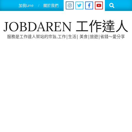
Skip
Search
加我Line
關於我們
to
content
JOBDAREN 工作達人
服務是工作達人架站的宗旨,工作|生活| 美食|旅遊|省錢～愛分享
Primary
Navigation
Menu