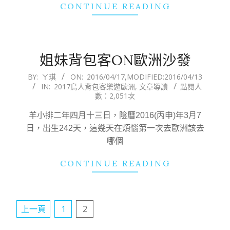
CONTINUE READING
姐妹背包客ON歐洲沙發
2016-
BY:
ㄚ琪
ON:
2016/04/17
,MODIFIED:
2016/04/13
IN:
2017鳥人背包客樂遊歐洲
,
文章導讀
點閱人
04-
數：2,051次
17
羊小排二年四月十三日，陰曆2016(丙申)年3月7
日，出生242天，這幾天在煩惱第一次去歐洲該去
哪個
CONTINUE READING
文
上一頁
1
2
章