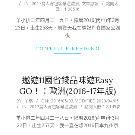
IN:
2017鳥人背包客樂遊歐洲
,
文章導讀
點閱人
05-
數：1,985次
07
羊小排二年四月二十九日，陰曆2016(丙申)年3月
23日，出生258天，前幾天我在標記丹麥國家公園
後
CONTINUE READING
遨遊11國省錢品味遊Easy
GO！：歐洲(2016-17年版)
2016-
BY:
ㄚ琪
ON:
2016/05/03
,MODIFIED:
2020/04/05
IN:
2017鳥人背包客樂遊歐洲
點閱人數：2,145次
05-
03
羊小排二年四月二十八日，陰曆2016(丙申)年3月
22日，出生257天，我一直在想2016日本九州京