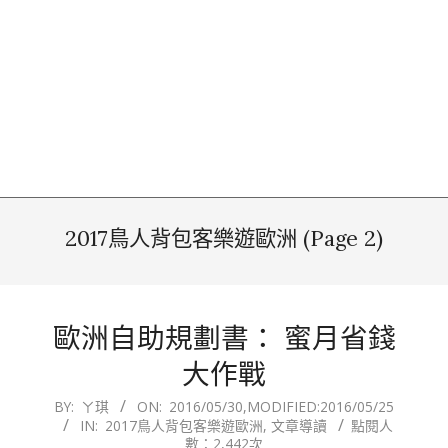
2017鳥人背包客樂遊歐洲
(Page 2)
歐洲自助規劃書： 蜜月省錢
大作戰
2016-
BY:
ㄚ琪
ON:
2016/05/30
,MODIFIED:
2016/05/25
IN:
2017鳥人背包客樂遊歐洲
,
文章導讀
點閱人
05-
數：2,442次