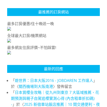
最推薦的訂房網站
最多訂房優惠/住十晚送一晚
全球最大訂房/機票網站
最多網友住房評價~不怕踩雷!
最新的回應
「
遊世界：日本大阪2016 - JOBDAREN 工作達人
」
於〈
關西機場到大阪南港
〉發佈留言
「
日本賞櫻全攻略｜從九州到東京 7 大區域推薦、花
期預測與親子自駕追櫻實測心得 (內含租車折扣碼)
-
」於〈
2025 新宿車站飯店推薦｜10 間交通便利、夜