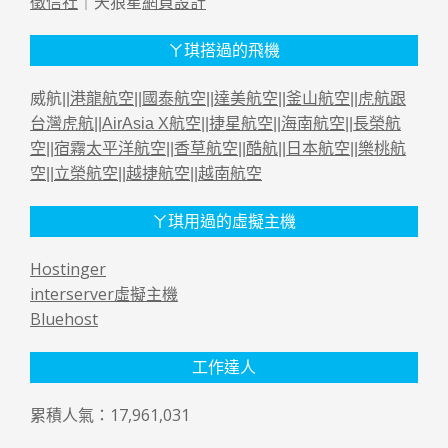
徵信社
｜天狼星
網頁設計
ㄚ琪搭過的飛機
威航||
港龍航空
||
國泰航空
||
達美航空
||
釜山航空
||
虎航跟
台灣虎航
||
AirAsia X航空
||
捷星航空
||
海南航空
||
長榮航
空
||
宿霧太平洋航空
||
香草航空
||
酷航
||
日本航空
||
樂桃航
空
||
立榮航空
||
越捷航空
||
越南航空
ㄚ琪用過的虛擬主機
Hostinger
interserver虛擬主機
Bluehost
工作達人
累積人氣：17,961,031