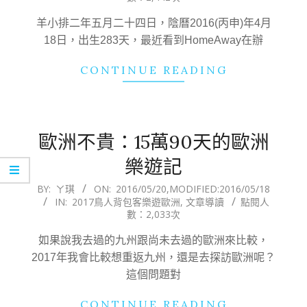
30
羊小排二年五月二十四日，陰曆2016(丙申)年4月
18日，出生283天，最近看到HomeAway在辦
CONTINUE READING
歐洲不貴：15萬90天的歐洲
樂遊記
2016-
BY:
ㄚ琪
ON:
2016/05/20
,MODIFIED:
2016/05/18
IN:
2017鳥人背包客樂遊歐洲
,
文章導讀
點閱人
05-
數：2,033次
20
如果說我去過的九州跟尚未去過的歐洲來比較，
2017年我會比較想重返九州，還是去探訪歐洲呢？
這個問題對
CONTINUE READING