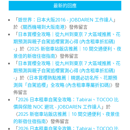
最新的回應
「
遊世界：日本大阪2016 - JOBDAREN 工作達人
」
於〈
關西機場到大阪南港
〉發佈留言
「
日本賞櫻全攻略｜從九州到東京 7 大區域推薦、花
期預測與親子自駕追櫻實測心得 (內含租車折扣碼)
-
」於〈
2025 新宿車站飯店推薦｜10 間交通便利、夜
景佳的新宿住宿指南
〉發佈留言
「
日本賞櫻全攻略｜從九州到東京 7 大區域推薦、花
期預測與親子自駕追櫻實測心得 (內含租車折扣碼)
-
」於〈
日本賞櫻熱點推薦｜精選必訪名所、花期預
測與「自駕追櫻」全攻略 (內含租車專屬折扣碼)
〉發
佈留言
「
2026 日本租車自駕全攻略：Tabirai、TOCOO 比
價與保險 NOC 避坑 - JOBDAREN 工作達人
」於
〈
2025 新宿車站飯店推薦｜10 間交通便利、夜景佳
的新宿住宿指南
〉發佈留言
「
2026 日本租車自駕全攻略：Tabirai、TOCOO 比