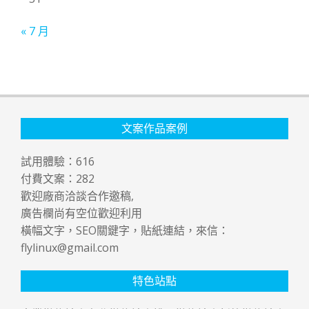
« 7 月
文案作品案例
試用體驗：
616
付費文案：
282
歡迎廠商洽談合作邀稿,
廣告欄尚有空位歡迎利用
橫幅文字，SEO關鍵字，貼紙連結，來信：
flylinux@gmail.com
特色站點