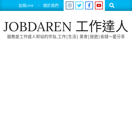
Skip
Search
加我Line
關於我們
to
content
JOBDAREN 工作達人
服務是工作達人架站的宗旨,工作|生活| 美食|旅遊|省錢～愛分享
Primary
Navigation
Menu