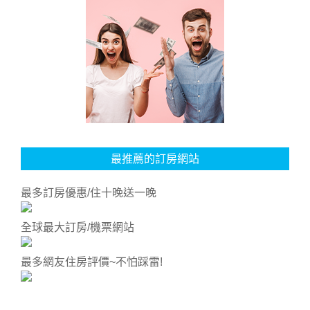
最推薦的訂房網站
最多訂房優惠/住十晚送一晚
全球最大訂房/機票網站
最多網友住房評價~不怕踩雷!