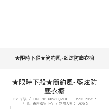
★限時下殺★簡約風~藍炫防塵衣櫥
★限時下殺★簡約風~藍炫防
塵衣櫥
2013-
BY:
ㄚ琪
ON:
2013/05/17
,MODIFIED:
2013/05/17
IN:
奇摩購物中心
點閱人數：1,920次
05-