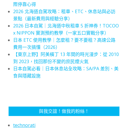
際停靠心得
2026 北海道自駕攻略：租車、ETC、休息站與必訪
景點（最新費用與經驗分享）
2026 日本自駕｜北海道中秋租車 5 折神券！TOCOO
x NIPPON 實測預約教學（一家五口實戰分享）
日本 ETC 使用教學｜怎麼租？要不要租？高速公路
費用一次搞懂（2026）
【東京上野】阿美橫丁 13 年間的時光漫步：從 2010
到 2023，找回那份不變的庶民煙火氣
日本自駕必看｜日本休息站全攻略：SA/PA 差別、美
食與隱藏設施
與我交誼！做我的粉絲！
technorati