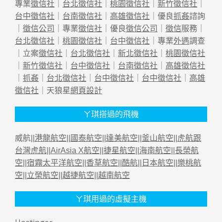
專業
徵信社
｜
台北徵信社
｜
桃園徵信社
｜
新竹徵信社
｜
台中徵信社
｜
台南徵信社
｜
高雄徵信社
｜優良
抓姦
諮詢
｜
徵信公司
｜專業
徵信社
｜優良
徵信公司
｜
徵信
服務｜
台北徵信社
｜
桃園徵信社
｜
台中徵信社
｜專業
外遇
調查
｜立案
徵信社
｜
台北徵信社
｜
新北徵信社
｜
桃園徵信社
｜
新竹徵信社
｜
台中徵信社
｜
台南徵信社
｜
高雄徵信社
｜
抓姦
｜
台北徵信社
｜
台中徵信社
｜
台中徵信社
｜
高雄
徵信社
｜天狼星
網頁設計
ㄚ琪搭過的飛機
威航||
港龍航空
||
國泰航空
||
達美航空
||
釜山航空
||
虎航跟
台灣虎航
||
AirAsia X航空
||
捷星航空
||
海南航空
||
長榮航
空
||
宿霧太平洋航空
||
香草航空
||
酷航
||
日本航空
||
樂桃航
空
||
立榮航空
||
越捷航空
||
越南航空
ㄚ琪用過的虛擬主機