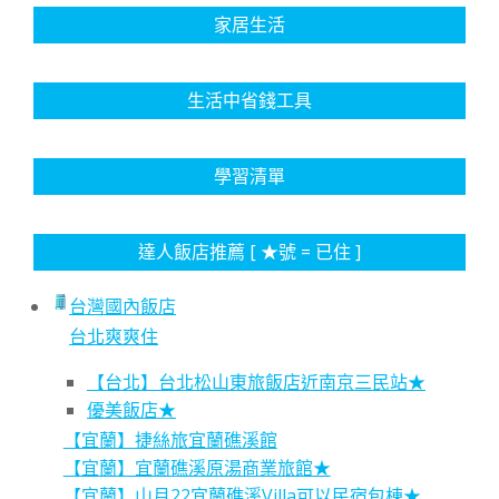
家居生活
生活中省錢工具
學習清單
達人飯店推薦 [ ★號 = 已住 ]
台灣國內飯店
台北爽爽住
【台北】台北松山東旅飯店近南京三民站★
優美飯店★
【宜蘭】捷絲旅宜蘭礁溪館
【宜蘭】宜蘭礁溪原湯商業旅館★
【宜蘭】山月22宜蘭礁溪Villa可以民宿包棟★